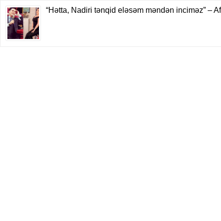
“Hətta, Nadiri tənqid eləsəm məndən inciməz” – A