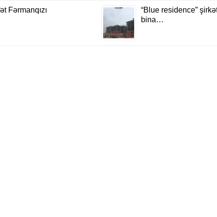
fət Fərmanqızı
“Blue residence” şirkət
bina…