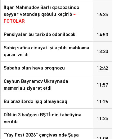
İlqar Mahmudov Barlı qəsəbəsində
səyyar vətəndaş qəbulu keçirib
–
16:35
FOTOLAR
Pensiyalar bu tarixdə ödəniləcək
14:50
Sabiq səfirə cinayət işi açılıb: məhkəmə
13:30
qərar verdi
Sabaha olan hava proqnozu
12:42
Ceyhun Bayramov Ukraynada
11:57
memorialı ziyarət etdi
Bu ərazilərdə işıq olmayacaq
11:26
DİN-in 3 bağçası BŞTİ-nin tabeliyinə
11:25
verilib
“Yay Fest 2026” çərçivəsində Şuşa
11:08