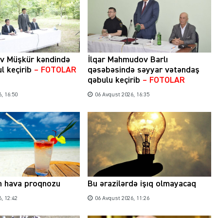
ev Müşkür kəndində
İlqar Mahmudov Barlı
l keçirib
– FOTOLAR
qəsəbəsində səyyar vətəndaş
qəbulu keçirib
– FOTOLAR
, 16:50
06 Avqust 2026, 16:35
n hava proqnozu
Bu ərazilərdə işıq olmayacaq
, 12:42
06 Avqust 2026, 11:26