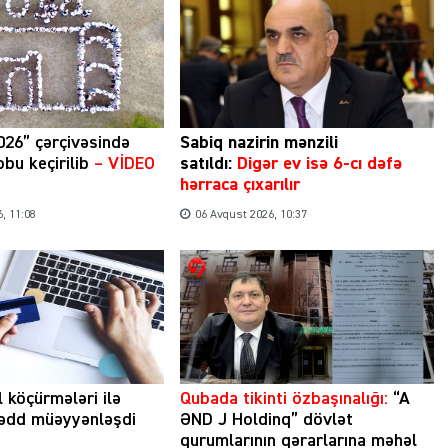
026” çərçivəsində
Sabiq nazirin mənzili
bu keçirilib
– VİDEO
satıldı:
Digər ev isə 6-cı dəfə
hərraca çıxarılır
, 11:08
06 Avqust 2026, 10:37
l köçürmələri ilə
Qubada tikinti özbaşınalığı:
“A
hədd müəyyənləşdi
ƏND J Holdinq” dövlət
qurumlarının qərarlarına məhəl