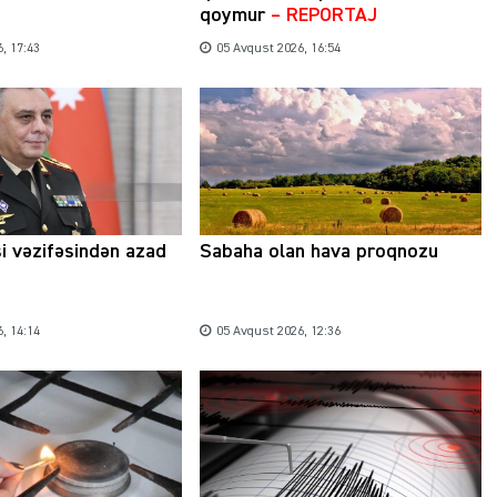
qoymur
– REPORTAJ
, 17:43
05 Avqust 2026, 16:54
Şəhərsalma ili və qanunsuz tikintilər:
nəzarət mexanizmi haradadır?
01 İyun 2026, 11:28
si vəzifəsindən azad
Sabaha olan hava proqnozu
, 14:14
05 Avqust 2026, 12:36