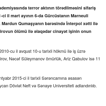
ademiyasında terror aktının törədilməsini sifariş
i il mart ayının 6-da Gürcüstanın Marneuli
Mardun Qumaşyanın barəsində İnterpol xətti ilə
irovun ölümü ilə əlaqədar cinayət işinin onun
10-cu il avqust 10-u tarixli hökmü ilə iş üzrə
Amirov, Nəcəf Süleymanov ömürlük, Ariz Qabulov isə 11
tyabr 2015-ci il tarixli Sərəncamına əsasən
n Dövlət Neft və Sənaye Universiteti adlandırılıb.