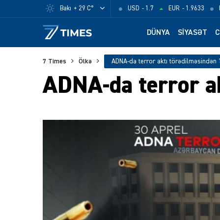
Bakı
+ 29 C°
USD
- 1.7
EUR
- 1.9633
DÜNYA
SIYASƏT
C
7 Times
Ölkə
ADNA-da terror aktı törədilməsindən 1
ADNA-da terror ak