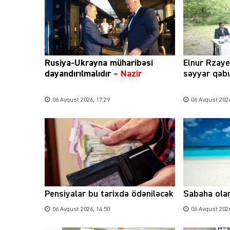
Rusiya-Ukrayna müharibəsi
Elnur Rzay
dayandırılmalıdır
– Nazir
səyyar qəbu
06 Avqust 2026, 17:29
06 Avqust 2026
Pensiyalar bu tarixdə ödəniləcək
Sabaha ola
06 Avqust 2026, 14:50
06 Avqust 2026