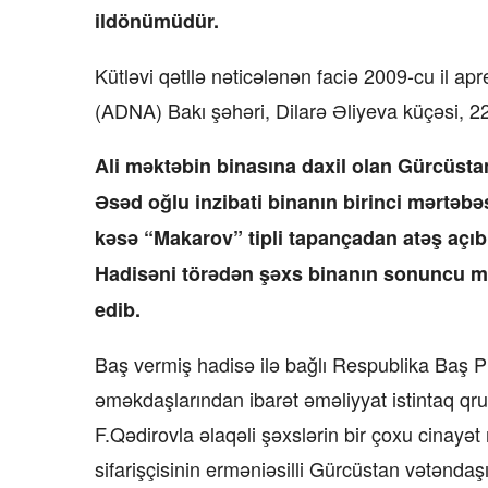
ildönümüdür.
Kütləvi qətllə nəticələnən faciə 2009-cu il a
(ADNA) Bakı şəhəri, Dilarə Əliyeva küçəsi, 2
Ali məktəbin binasına daxil olan Gürcüstan
Əsəd oğlu inzibati binanın birinci mərtəbə
kəsə “Makarov” tipli tapançadan atəş açıb.
Hadisəni törədən şəxs binanın sonuncu mə
edib.
Baş vermiş hadisə ilə bağlı Respublika Baş Pro
əməkdaşlarından ibarət əməliyyat istintaq qrup
F.Qədirovla əlaqəli şəxslərin bir çoxu cinayət
sifarişçisinin erməniəsilli Gürcüstan vətən