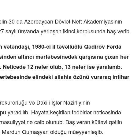
prelin 30-da Azərbaycan Dövlət Neft Akademiyasının
27 saylı ünvanda yerləşən ikinci korpusunda baş verib.
 vətəndaşı, 1980-ci il təvəllüdlü Qədirov Fərda
sindən altıncı mərtəbəsinədək qarşısına çıxan hər
 Nəticədə 12 nəfər ölüb, 13 nəfər isə yaralanıb.
rtəbəsində əlindəki silahla özünü vuraraq intihar
kurorluğu və Daxili İşlər Nazirliyinin
u yaradılıb. Həyata keçirilən tədbirlər nəticəsində
 məsuliyyətinə cəlb olunub. Baş verən kütləvi qətlin
daşı Mardun Qumaşyan olduğu müəyyənləşib.