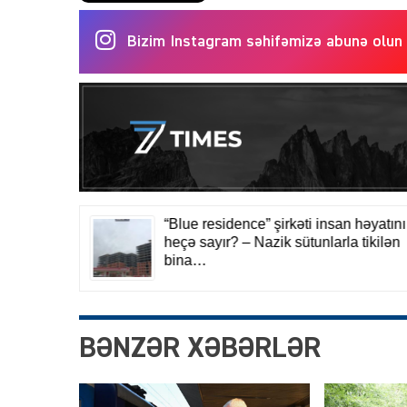
Bizim Instagram səhifəmizə abunə olun
BƏNZƏR XƏBƏRLƏR