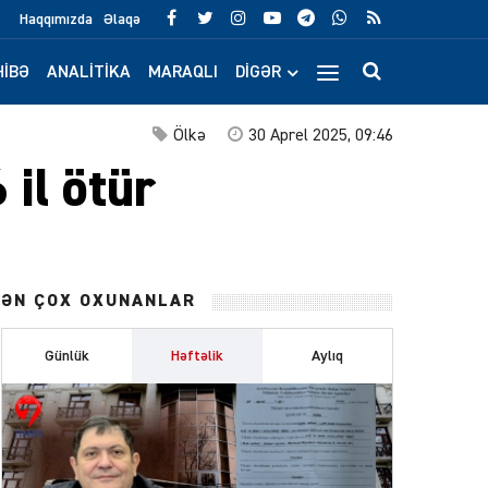
Haqqımızda
Əlaqə
IBƏ
ANALITIKA
MARAQLI
DIGƏR
Ölkə
30 Aprel 2025, 09:46
il ötür
ƏN ÇOX OXUNANLAR
Günlük
Həftəlik
Aylıq