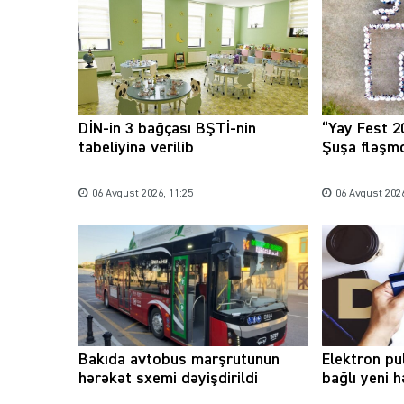
DİN-in 3 bağçası BŞTİ-nin
“Yay Fest 2
tabeliyinə verilib
Şuşa fləşmo
06 Avqust 2026, 11:25
06 Avqust 2026
Bakıda avtobus marşrutunun
Elektron pu
hərəkət sxemi dəyişdirildi
bağlı yeni 