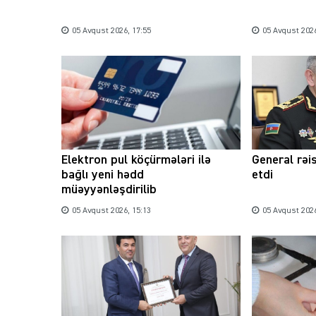
05 Avqust 2026, 17:55
05 Avqust 2026
Elektron pul köçürmələri ilə
General rəi
bağlı yeni hədd
etdi
müəyyənləşdirilib
05 Avqust 2026, 15:13
05 Avqust 2026