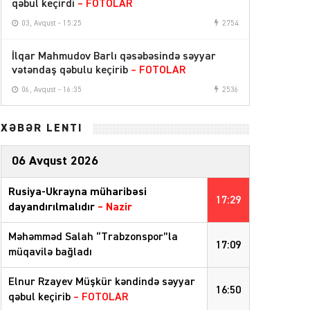
qəbul keçirdi
– FOTOLAR
03, Avqust - 15:25
2754
İlqar Mahmudov Barlı qəsəbəsində səyyar
vətəndaş qəbulu keçirib
– FOTOLAR
06, Avqust - 16:35
2536
XƏBƏR LENTİ
06 Avqust 2026
Rusiya-Ukrayna müharibəsi
17:29
dayandırılmalıdır
– Nazir
Məhəmməd Salah “Trabzonspor”la
17:09
müqavilə bağladı
Elnur Rzayev Müşkür kəndində səyyar
16:50
qəbul keçirib
– FOTOLAR