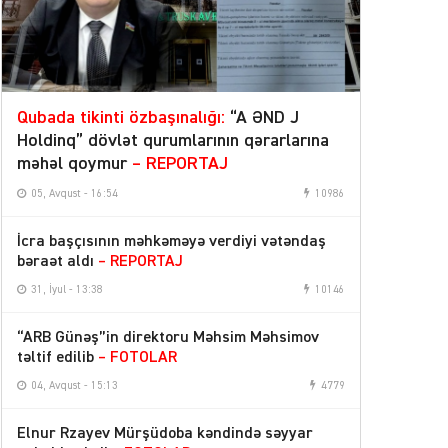
Qubada tikinti özbaşınalığı:
“A ƏND J
Holdinq” dövlət qurumlarının qərarlarına
məhəl qoymur
– REPORTAJ
05, Avqust - 16:54
10986
İcra başçısının məhkəməyə verdiyi vətəndaş
bəraət aldı
– REPORTAJ
31, İyul - 13:38
10146
“ARB Günəş”in direktoru Məhsim Məhsimov
təltif edilib
– FOTOLAR
04, Avqust - 15:13
4779
Elnur Rzayev Mürşüdoba kəndində səyyar