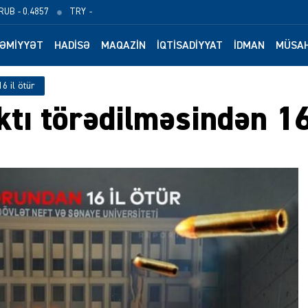
RUB
- 0.4857
TRY
-
ƏMIYYƏT
HADISƏ
MAQAZIN
İQTISADIYYAT
İDMAN
MÜSAH
6 il ötür
tı törədilməsindən 16 