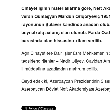
Cinayət işinin materiallarına görə, Neft Ak
verən Qumaşyan Mardun Qriqoryeviç 1951-c
rayonunun Şulaver kəndində anadan olub. 
beynəlxalq axtarış elan olunub. Fərda Qəd
barəsində olan hissəsinə xitam verilib.
Ağır Cinayətlərə Dair İşlər üzrə Məhkəmənin 20
təqsirləndirilənlər – Nadir Əliyev, Cavidan 
il müddətinə azadlıqdan məhrum edilib.
Qeyd edək ki, Azərbaycan Prezidentinin 3 sen
Azərbaycan Dövlət Neft Akademiyası Azərbayca