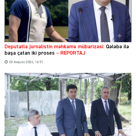
​Deputatla jurnalistin məhkəmə mübarizəsi:
Qələbə ilə
başa çatan iki proses
– REPORTAJ
03 Avqust 2026, 16:51