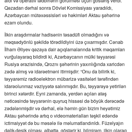
aldı və operativ tədbirlərin görülməsi üçün göstəriş verdi.
Qəzadan dərhal sonra Dövlət Komissiyası yaradıldı,
Azərbaycan mütəxəssisləri və həkimləri Aktau şəhərinə
ezam olundu.
İlkin araşdırmalar hadisənin təsadüfi olmadığını və
məqsədyönlü şəkildə törədildiyini üzə çıxarmışdır. Cənab
İlham Əliyev qəzaya dair açıqlamalarında kritik məqamları
vurğulayaraq bildirdi ki, Azərbaycanın mülki təyyarəsi
Rusiya ərazisində, Qroznı şəhərinin yaxınlığında xaricdən
zədə almış və idarəetməni itirmişdir: “Onu da bilirik ki,
təyyarəmiz radioelektron mübarizə vasitələri tərəfindən
idarəolunmaz vəziyyətə salınmışdır. Bu, təyyarəyə yetirilən
birinci xətərdir. Eyni zamanda, yerdən açılan atəş
nəticəsində təyyarənin quyruq hissəsi də böyük dərəcədə
zədələnmişdir və dərhal, elə həmin gün bizim heyətimiz
Aktau şəhərində artıq o videomaterialları təşkil edəndə
ictimaiyyət də bu məsələ ilə məlumatlandırıldı. Füzelyajın
dəlik-deşik olması, əlbəttə, göstərir ki, bilmirəm, ilkin olaraq