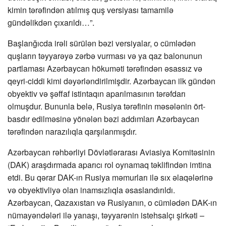
kimin tərəfindən atılmış quş versiyası tamamilə
gündəlikdən çıxarıldı…”.
Başlanğıcda irəli sürülən bəzi versiyalar, o cümlədən
quşların təyyarəyə zərbə vurması və ya qaz balonunun
partlaması Azərbaycan hökuməti tərəfindən əsassız və
qeyri-ciddi kimi dəyərləndirilmişdir. Azərbaycan ilk gündən
obyektiv və şəffaf istintaqın aparılmasının tərəfdarı
olmuşdur. Bununla belə, Rusiya tərəfinin məsələnin ört-
basdır edilməsinə yönələn bəzi addımları Azərbaycan
tərəfindən narazılıqla qarşılanmışdır.
Azərbaycan rəhbərliyi Dövlətlərarası Aviasiya Komitəsinin
(DAK) araşdırmada aparıcı rol oynamaq təklifindən imtina
etdi. Bu qərar DAK-ın Rusiya məmurları ilə sıx əlaqələrinə
və obyektivliyə olan inamsızlıqla əsaslandırıldı.
Azərbaycan, Qazaxıstan və Rusiyanın, o cümlədən DAK-ın
nümayəndələri ilə yanaşı, təyyarənin istehsalçı şirkəti –