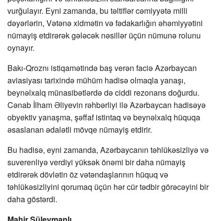
vurğulayır. Eyni zamanda, bu təltiflər cəmiyyətə milli
dəyərlərin, Vətənə xidmətin və fədakarlığın əhəmiyyətini
nümayiş etdirərək gələcək nəsillər üçün nümunə rolunu
oynayır.
Bakı-Qroznı istiqamətində baş verən faciə Azərbaycan
aviasiyası tarixində mühüm hadisə olmaqla yanaşı,
beynəlxalq münasibətlərdə də ciddi rezonans doğurdu.
Cənab İlham Əliyevin rəhbərliyi ilə Azərbaycan hadisəyə
obyektiv yanaşma, şəffaf istintaq və beynəlxalq hüquqa
əsaslanan ədalətli mövqe nümayiş etdirir.
Bu hadisə, eyni zamanda, Azərbaycanın təhlükəsizliyə və
suverenliyə verdiyi yüksək önəmi bir daha nümayiş
etdirərək dövlətin öz vətəndaşlarının hüquq və
təhlükəsizliyini qorumaq üçün hər cür tədbir görəcəyini bir
daha göstərdi.
Mahir Süleymanlı