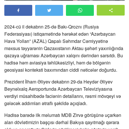
2024-cü il dekabrın 25-də Bakı-Qroznı (Rusiya
Federasiyası) istiqamətində hərəkət edən “Azərbaycan
Hava Yolları” (AZAL) Qapalı Səhmdar Cəmiyyətinə
məxsus təyyarənin Qazaxıstanın Aktau şəhəri yaxınlığında
qəzaya uğraması Azərbaycan xalqını dərindən sarsıtdı. Bu
hadisə həm aviasiya təhlükəsizliyi, həm də bölgənin
geosiyasi konteksti baxımından ciddi nəticələr doğurdu.
Prezident İlham Əliyev dekabrın 29-da Heydər Əliyev
Beynəlxalq Aeroportunda Azərbaycan Televiziyasına
verdiyi müsahibədə faciənin detallarını, rəsmi mövqeyi və
gələcək addımları ətraflı şəkildə açıqladı.
Hadisə barədə ilk məlumatı MDB Zirvə görüşünə uçarkən
alan dövlətimizin başçısı dərhal Bakıya qayıtmağı qərara