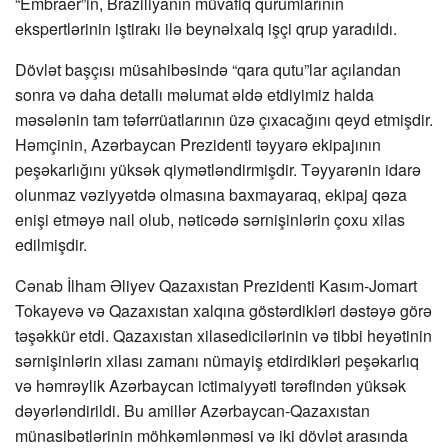
“Embraer”in, Braziliyanın müvafiq qurumlarının
ekspertlərinin iştirakı ilə beynəlxalq işçi qrup yaradıldı.
Dövlət başçısı müsahibəsində “qara qutu”lar açılandan
sonra və daha detallı məlumat əldə etdiyimiz halda
məsələnin tam təfərrüatlarının üzə çıxacağını qeyd etmişdir.
Həmçinin, Azərbaycan Prezidenti təyyarə ekipajının
peşəkarlığını yüksək qiymətləndirmişdir. Təyyarənin idarə
olunmaz vəziyyətdə olmasına baxmayaraq, ekipaj qəza
enişi etməyə nail olub, nəticədə sərnişinlərin çoxu xilas
edilmişdir.
Cənab İlham Əliyev Qazaxıstan Prezidenti Kasım-Jomart
Tokayevə və Qazaxıstan xalqına göstərdikləri dəstəyə görə
təşəkkür etdi. Qazaxıstan xilasedicilərinin və tibbi heyətinin
sərnişinlərin xilası zamanı nümayiş etdirdikləri peşəkarlıq
və həmrəylik Azərbaycan ictimaiyyəti tərəfindən yüksək
dəyərləndirildi. Bu amillər Azərbaycan-Qazaxıstan
münasibətlərinin möhkəmlənməsi və iki dövlət arasında