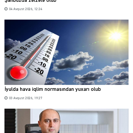
Şahbuzda zəlzələ olub
04 Avqust 2026, 12:24
İyulda hava iqlim normasından yuxarı olub
03 Avqust 2026, 19:27