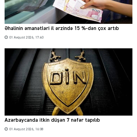
Əhalinin əmanətləri il ərzində 15 %-dən çox artıb
01 Avqust 2026, 17:40
Azərbaycanda itkin düşən 7 nəfər tapılıb
01 Avqust 2026, 16:08