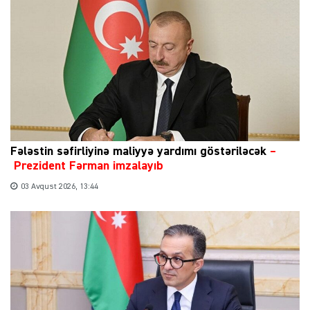
Fələstin səfirliyinə maliyyə yardımı göstəriləcək
–
Prezident Fərman imzalayıb
03 Avqust 2026, 13:44