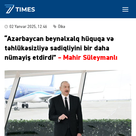
02 Yanvar 2025, 12:46
Ölkə
“Azərbaycan beynəlxalq hüquqa və
təhlükəsizliyə sadiqliyini bir daha
nümayiş etdirdi”
– Mahir Süleymanlı