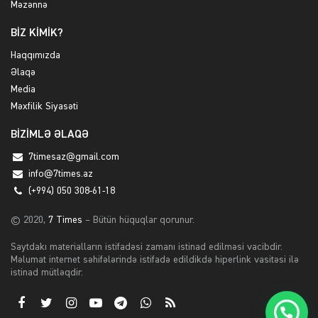
Məzənnə
BİZ KİMİK?
Haqqımızda
Əlaqə
Media
Məxfilik Siyasəti
BİZİMLƏ ƏLAQƏ
7timesaz@gmail.com
info@7times.az
(+994) 050 308-61-18
© 2020,
7 Times
– Bütün hüquqlar qorunur.
Saytdakı materialların istifadəsi zamanı istinad edilməsi vacibdir.
Məlumat internet səhifələrində istifadə edildikdə hiperlink vasitəsi ilə
istinad mütləqdir.