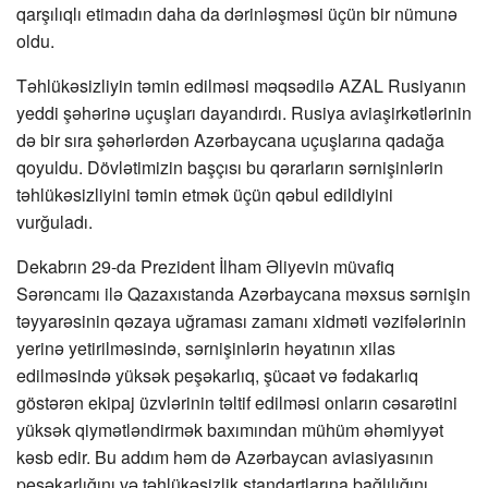
qarşılıqlı etimadın daha da dərinləşməsi üçün bir nümunə
oldu.
Təhlükəsizliyin təmin edilməsi məqsədilə AZAL Rusiyanın
yeddi şəhərinə uçuşları dayandırdı. Rusiya aviaşirkətlərinin
də bir sıra şəhərlərdən Azərbaycana uçuşlarına qadağa
qoyuldu. Dövlətimizin başçısı bu qərarların sərnişinlərin
təhlükəsizliyini təmin etmək üçün qəbul edildiyini
vurğuladı.
Dekabrın 29-da Prezident İlham Əliyevin müvafiq
Sərəncamı ilə Qazaxıstanda Azərbaycana məxsus sərnişin
təyyarəsinin qəzaya uğraması zamanı xidməti vəzifələrinin
yerinə yetirilməsində, sərnişinlərin həyatının xilas
edilməsində yüksək peşəkarlıq, şücaət və fədakarlıq
göstərən ekipaj üzvlərinin təltif edilməsi onların cəsarətini
yüksək qiymətləndirmək baxımından mühüm əhəmiyyət
kəsb edir. Bu addım həm də Azərbaycan aviasiyasının
peşəkarlığını və təhlükəsizlik standartlarına bağlılığını