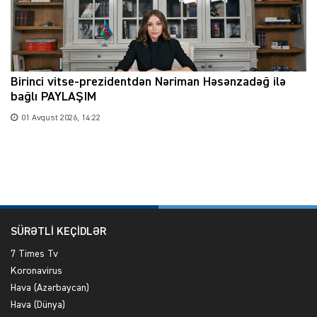
Birinci vitse-prezidentdən Nəriman Həsənzadəğ ilə
bağlı PAYLAŞIM
01 Avqust 2026, 14:22
SÜRƏTLİ KEÇİDLƏR
7 Times Tv
Koronavirus
Hava (Azərbaycan)
Hava (Dünya)