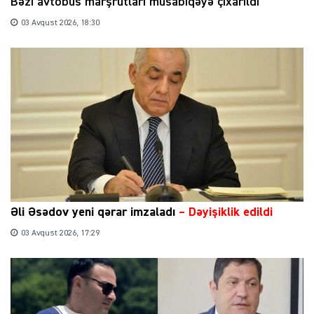
Bəzi avtobus marşrutları müsabiqəyə çıxarıldı
03 Avqust 2026, 18:30
Əli Əsədov yeni qərar imzaladı
– Dəyişiklik edildi
03 Avqust 2026, 17:29