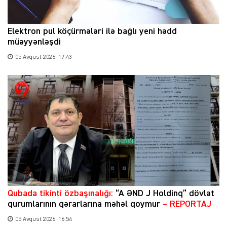
Elektron pul köçürmələri ilə bağlı yeni hədd
müəyyənləşdi
05 Avqust 2026, 17:43
Qubada tikinti özbaşınalığı:
“A ƏND J Holdinq” dövlət
qurumlarının qərarlarına məhəl qoymur
– REPORTAJ
05 Avqust 2026, 16:54