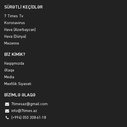
SÜRƏTLİ KEÇİDLƏR
7 Times Tv
Koronavirus
Hava (Azərbaycan)
Hava (Dünya)
Məzənnə
BİZ KİMİK?
Haqqımızda
Əlaqə
Media
Məxfilik Siyasəti
BİZİMLƏ ƏLAQƏ
7timesaz@gmail.com
info@7times.az
(+994) 050 308-61-18