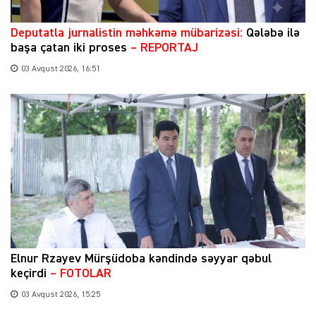
​Deputatla jurnalistin məhkəmə mübarizəsi:
Qələbə ilə
başa çatan iki proses
– REPORTAJ
03 Avqust 2026, 16:51
Elnur Rzayev Mürşüdoba kəndində səyyar qəbul
keçirdi
– FOTOLAR
03 Avqust 2026, 15:25