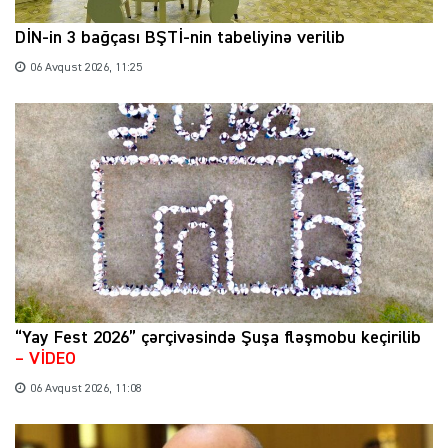
DİN-in 3 bağçası BŞTİ-nin tabeliyinə verilib
06 Avqust 2026, 11:25
“Yay Fest 2026” çərçivəsində Şuşa fləşmobu keçirilib
– VİDEO
06 Avqust 2026, 11:08