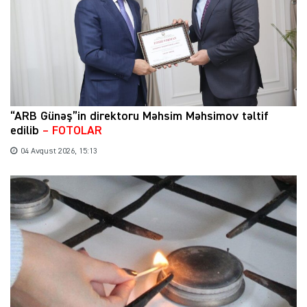
“ARB Günəş”in direktoru Məhsim Məhsimov təltif
edilib
– FOTOLAR
04 Avqust 2026, 15:13