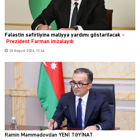
Fələstin səfirliyinə maliyyə yardımı göstəriləcək
–
Prezident Fərman imzalayıb
03 Avqust 2026, 13:44
Ramin Məmmədovdan YENİ TƏYİNAT