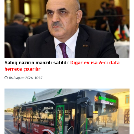
Sabiq nazirin mənzili satıldı:
Digər ev isə 6-cı dəfə
hərraca çıxarılır
06 Avqust 2026, 10:37