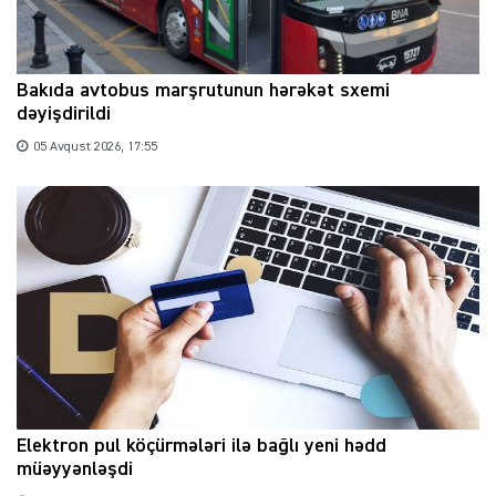
Bakıda avtobus marşrutunun hərəkət sxemi
dəyişdirildi
05 Avqust 2026, 17:55
Elektron pul köçürmələri ilə bağlı yeni hədd
müəyyənləşdi