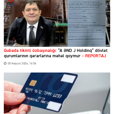
Qubada tikinti özbaşınalığı:
“A ƏND J Holdinq” dövlət
qurumlarının qərarlarına məhəl qoymur
– REPORTAJ
05 Avqust 2026, 16:54