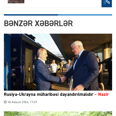
BƏNZƏR XƏBƏRLƏR
Rusiya-Ukrayna müharibəsi dayandırılmalıdır
– Nazir
06 Avqust 2026, 17:29