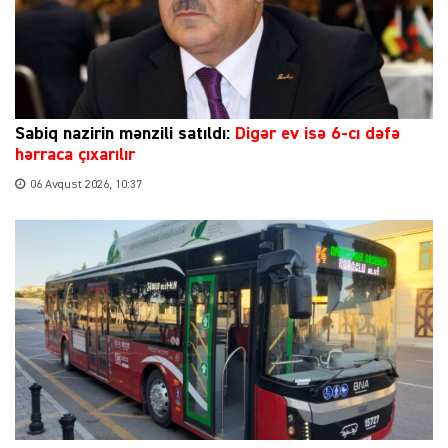
Sabiq nazirin mənzili satıldı:
Digər ev isə 6-cı dəfə
hərraca çıxarılır
06 Avqust 2026, 10:37