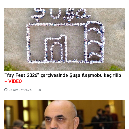
“Yay Fest 2026” çərçivəsində Şuşa fləşmobu keçirilib
– VİDEO
06 Avqust 2026, 11:08