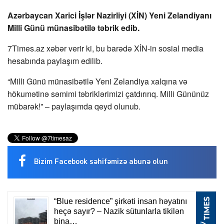
Azərbaycan Xarici İşlər Nazirliyi (XİN) Yeni Zelandiyanı
Milli Günü münasibətilə təbrik edib.
7Times.az xəbər verir ki, bu barədə XİN-in sosial media
hesabında paylaşım edilib.
“Milli Günü münasibətilə Yeni Zelandiya xalqına və
hökumətinə səmimi təbriklərimizi çatdırırıq. Milli Gününüz
mübarək!” – paylaşımda qeyd olunub.
Bizim Facebook səhifəmizə abunə olun