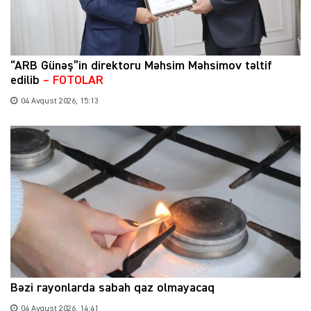
“ARB Günəş”in direktoru Məhsim Məhsimov təltif
edilib
– FOTOLAR
04 Avqust 2026, 15:13
Bəzi rayonlarda sabah qaz olmayacaq
04 Avqust 2026, 14:41