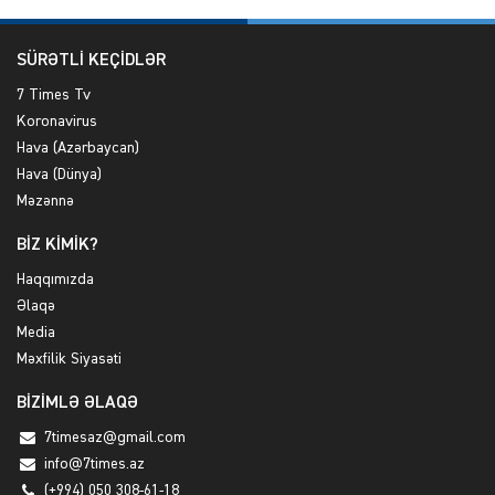
SÜRƏTLİ KEÇİDLƏR
7 Times Tv
Koronavirus
Hava (Azərbaycan)
Hava (Dünya)
Məzənnə
BİZ KİMİK?
Haqqımızda
Əlaqə
Media
Məxfilik Siyasəti
BİZİMLƏ ƏLAQƏ
7timesaz@gmail.com
info@7times.az
(+994) 050 308-61-18