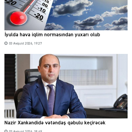
İyulda hava iqlim normasından yuxarı olub
03 Avqust 2026, 19:27
Nazir Xankəndidə vətəndaş qəbulu keçirəcək
03 Avqust 2026, 18:49