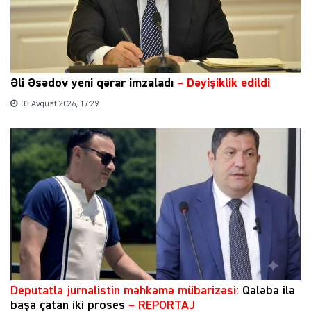
Əli Əsədov yeni qərar imzaladı
– Dəyişiklik edildi
03 Avqust 2026, 17:29
​Deputatla jurnalistin məhkəmə mübarizəsi:
Qələbə ilə
başa çatan iki proses
– REPORTAJ