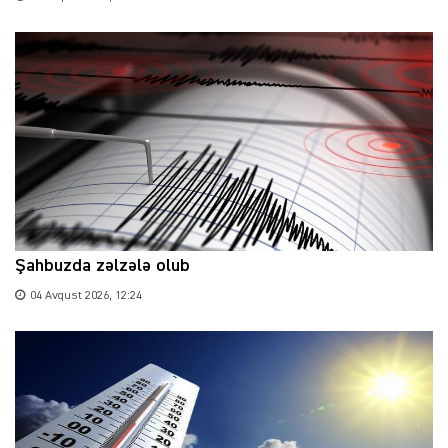
Şahbuzda zəlzələ olub
04 Avqust 2026, 12:24