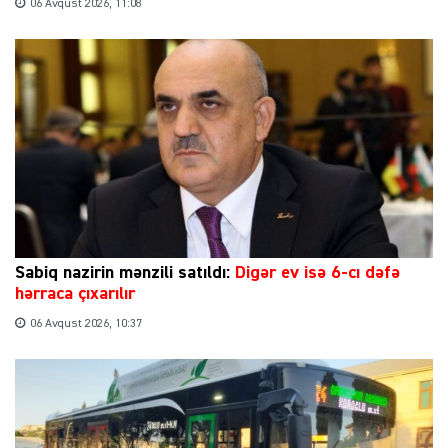
06 Avqust 2026, 11:08
Sabiq nazirin mənzili satıldı:
Digər ev isə 6-cı dəfə
hərraca çıxarılır
06 Avqust 2026, 10:37