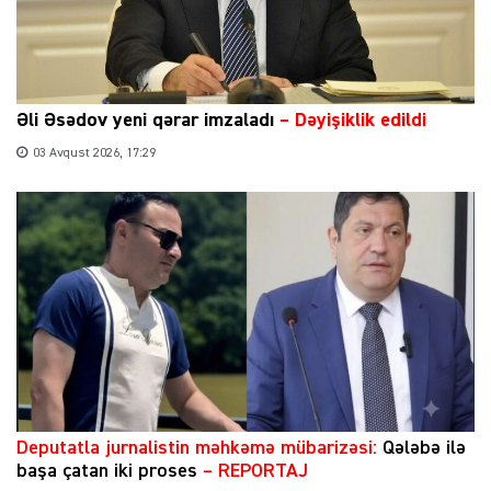
Əli Əsədov yeni qərar imzaladı
– Dəyişiklik edildi
03 Avqust 2026, 17:29
​Deputatla jurnalistin məhkəmə mübarizəsi:
Qələbə ilə
başa çatan iki proses
– REPORTAJ