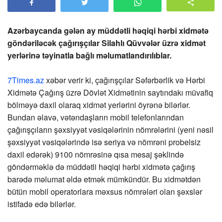
Azərbaycanda gələn ay müddətli həqiqi hərbi xidmətə
göndəriləcək çağırışçılar Silahlı Qüvvələr üzrə xidmət
yerlərinə təyinatla bağlı məlumatlandırılıblar.
7Times.az
xəbər verir ki, çağırışçılar Səfərbərlik və Hərbi
Xidmətə Çağırış üzrə Dövlət Xidmətinin saytındakı müvafiq
bölməyə daxil olaraq xidmət yerlərini öyrənə bilərlər.
Bundan əlavə, vətəndaşların mobil telefonlarından
çağırışçıların şəxsiyyət vəsiqələrinin nömrələrini (yeni nəsil
şəxsiyyət vəsiqələrində isə seriya və nömrəni probelsiz
daxil edərək) 9100 nömrəsinə qısa mesaj şəklində
göndərməklə də müddətli həqiqi hərbi xidmətə çağırış
barədə məlumat əldə etmək mümkündür. Bu xidmətdən
bütün mobil operatorlara məxsus nömrələri olan şəxslər
istifadə edə bilərlər.