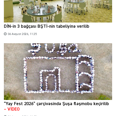
DİN-in 3 bağçası BŞTİ-nin tabeliyinə verilib
06 Avqust 2026, 11:25
“Yay Fest 2026” çərçivəsində Şuşa fləşmobu keçirilib
– VİDEO