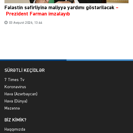
Fələstin səfirliyinə maliyyə yardımı göstəriləcək
–
Prezident Fərman imzalayıb
03 Avqust 2026, 13:44
SÜRƏTLİ KEÇİDLƏR
7 Times Tv
Koronavirus
Hava (Azərbaycan)
Hava (Dünya)
Məzənnə
BİZ KİMİK?
Haqqımızda