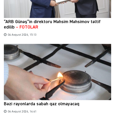
“ARB Günəş”in direktoru Məhsim Məhsimov təltif
edilib
– FOTOLAR
04 Avqust 2026, 15:13
Bəzi rayonlarda sabah qaz olmayacaq
04 Avqust 2026, 14:41