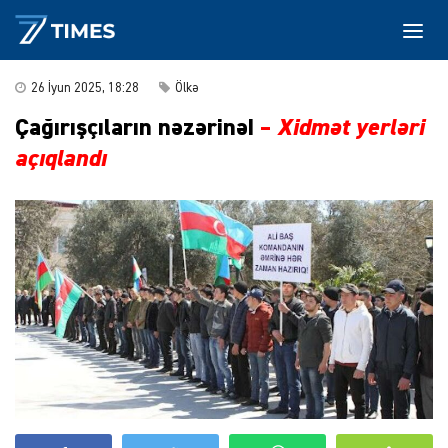
26 İyun 2025, 18:28
Ölkə
Çağırışçıların nəzərinə!
–
Xidmət yerləri
açıqlandı