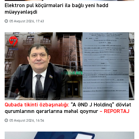
Elektron pul köçürmələri ilə bağlı yeni hədd
müəyyənləşdi
05 Avqust 2026, 17:43
Qubada tikinti özbaşınalığı:
“A ƏND J Holdinq” dövlət
qurumlarının qərarlarına məhəl qoymur
– REPORTAJ
05 Avqust 2026, 16:54