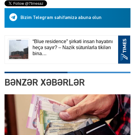
Bizim Telegram səhifəmizə abunə olun
BƏNZƏR XƏBƏRLƏR