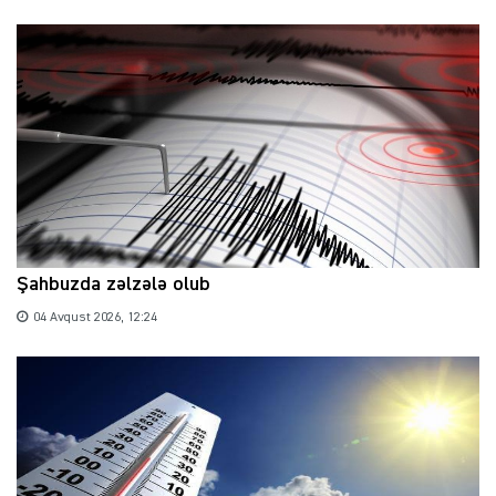
Şahbuzda zəlzələ olub
04 Avqust 2026, 12:24