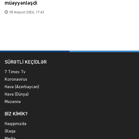
müəyyənləşdi
05 Avqust 2026, 17:43
SÜRƏTLİ KEÇİDLƏR
7 Times Tv
Koronavirus
Hava (Azərbaycan)
Hava (Dünya)
Məzənnə
BİZ KİMİK?
Haqqımızda
Əlaqə
Media