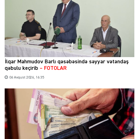
İlqar Mahmudov Barlı qəsəbəsində səyyar vətəndaş
qəbulu keçirib
– FOTOLAR
06 Avqust 2026, 16:35