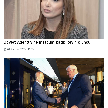
Dövlət Agentliyinə mətbuat katibi təyin olundu
07 Avqust 2026, 12:24