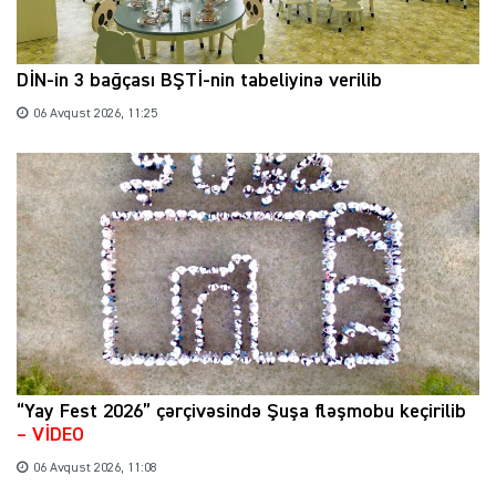
DİN-in 3 bağçası BŞTİ-nin tabeliyinə verilib
06 Avqust 2026, 11:25
“Yay Fest 2026” çərçivəsində Şuşa fləşmobu keçirilib
– VİDEO
06 Avqust 2026, 11:08