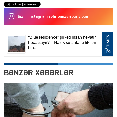
Bizim Instagram səhifəmizə abunə olun
BƏNZƏR XƏBƏRLƏR