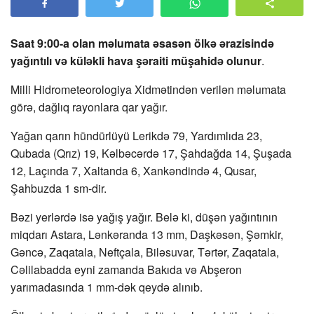
Saat 9:00-a olan məlumata əsasən ölkə ərazisində
yağıntılı və küləkli hava şəraiti müşahidə olunur
.
Milli Hidrometeorologiya Xidmətindən verilən məlumata
görə, dağlıq rayonlara qar yağır.
Yağan qarın hündürlüyü Lerikdə 79, Yardımlıda 23,
Qubada (Qrız) 19, Kəlbəcərdə 17, Şahdağda 14, Şuşada
12, Laçında 7, Xaltanda 6, Xankəndində 4, Qusar,
Şahbuzda 1 sm-dir.
Bəzi yerlərdə isə yağış yağır. Belə ki, düşən yağıntının
miqdarı Astara, Lənkəranda 13 mm, Daşkəsən, Şəmkir,
Gəncə, Zaqatala, Neftçala, Biləsuvar, Tərtər, Zaqatala,
Cəlilabadda eyni zamanda Bakıda və Abşeron
yarımadasında 1 mm-dək qeydə alınıb.