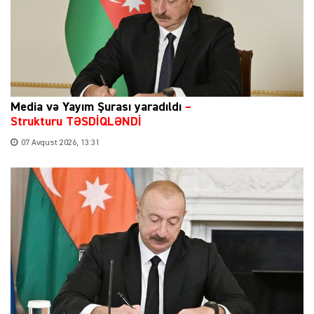
Media və Yayım Şurası yaradıldı
–
Strukturu TƏSDİQLƏNDİ
07 Avqust 2026, 13:31