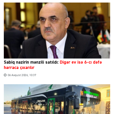
Sabiq nazirin mənzili satıldı:
Digər ev isə 6-cı dəfə
hərraca çıxarılır
06 Avqust 2026, 10:37