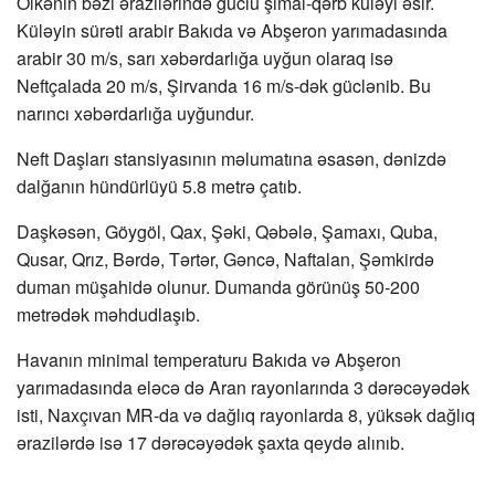
Ölkənin bəzi ərazilərində güclü şimal-qərb küləyi əsir.
Küləyin sürəti arabir Bakıda və Abşeron yarımadasında
arabir 30 m/s, sarı xəbərdarlığa uyğun olaraq isə
Neftçalada 20 m/s, Şirvanda 16 m/s-dək güclənib. Bu
narıncı xəbərdarlığa uyğundur.
Neft Daşları stansiyasının məlumatına əsasən, dənizdə
dalğanın hündürlüyü 5.8 metrə çatıb.
Daşkəsən, Göygöl, Qax, Şəki, Qəbələ, Şamaxı, Quba,
Qusar, Qrız, Bərdə, Tərtər, Gəncə, Naftalan, Şəmkirdə
duman müşahidə olunur. Dumanda görünüş 50-200
metrədək məhdudlaşıb.
Havanın minimal temperaturu Bakıda və Abşeron
yarımadasında eləcə də Aran rayonlarında 3 dərəcəyədək
isti, Naxçıvan MR-da və dağlıq rayonlarda 8, yüksək dağlıq
ərazilərdə isə 17 dərəcəyədək şaxta qeydə alınıb.