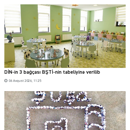
DİN-in 3 bağçası BŞTİ-nin tabeliyinə verilib
06 Avqust 2026, 11:25