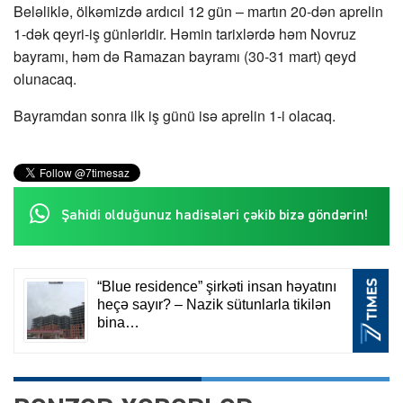
Beləliklə, ölkəmizdə ardıcıl 12 gün – martın 20-dən aprelin
1-dək qeyri-iş günləridir. Həmin tarixlərdə həm Novruz
bayramı, həm də Ramazan bayramı (30-31 mart) qeyd
olunacaq.
Bayramdan sonra ilk iş günü isə aprelin 1-i olacaq.
Şahidi olduğunuz hadisələri çəkib bizə göndərin!