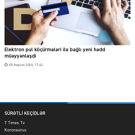
Elektron pul köçürmələri ilə bağlı yeni hədd
müəyyənləşdi
05 Avqust 2026, 17:43
SÜRƏTLİ KEÇİDLƏR
7 Times Tv
Koronavirus