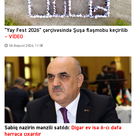
“Yay Fest 2026” çərçivəsində Şuşa fləşmobu keçirilib
– VİDEO
06 Avqust 2026, 11:08
Sabiq nazirin mənzili satıldı:
Digər ev isə 6-cı dəfə
hərraca çıxarılır