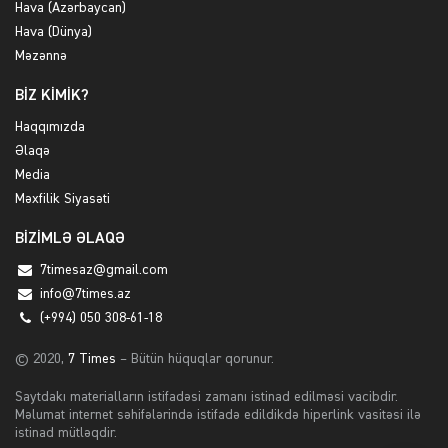
Hava (Azərbaycan)
Hava (Dünya)
Məzənnə
BİZ KİMİK?
Haqqımızda
Əlaqə
Media
Məxfilik Siyasəti
BİZİMLƏ ƏLAQƏ
7timesaz@gmail.com
info@7times.az
(+994) 050 308-61-18
© 2020,
7 Times
– Bütün hüquqlar qorunur.
Saytdakı materialların istifadəsi zamanı istinad edilməsi vacibdir.
Məlumat internet səhifələrində istifadə edildikdə hiperlink vasitəsi ilə
istinad mütləqdir.