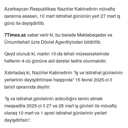
Azərbaycan Respublikası Nazirlər Kabinetinin müvafiq
qərarına əsasən, 10 mart istirahət gününün yeri 27 mart iş
günü ilə dəyişdirilib.
7Times.az
xəbər verir ki, bu barədə Məktəbəqədər və
Ümumitəhsil üzrə Dövlət Agentliyindən bildirilib.
Qeyd olunub ki, martın 10-da təhsil müəssisələrində
həftənin 4-cü gününə aid dərslər tədris olunmalıdır.
Xatırladaq ki, Nazirlər Kabinetinin “İş və istirahət günlərinin
yerlərinin dəyişdirilməsi haqqında” 15 fevral 2025-ci il
tarixli qərarında deyilir:
“İş və istirahət günlərinin ardıcıllığını təmin etmək
məqsədilə 2025-ci il 27 və 28 mart iş günləri ilə müvafiq
olaraq 10 mart və 1 aprel istirahət günlərinin yerləri
dəyişdirilsin”.