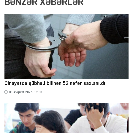
BƏNZƏR XƏBƏRLƏR
Cinayətdə şübhəli bilinən 52 nəfər saxlanıldı
08 Avqust 2026, 17:03