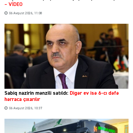
– VİDEO
06 Avqust 2026, 11:08
Sabiq nazirin mənzili satıldı:
Digər ev isə 6-cı dəfə
hərraca çıxarılır
06 Avqust 2026, 10:37