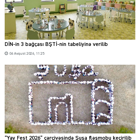
DİN-in 3 bağçası BŞTİ-nin tabeliyinə verilib
06 Avqust 2026, 11:25
“Yay Fest 2026” çərçivəsində Şuşa fləşmobu keçirilib