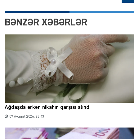
BƏNZƏR XƏBƏRLƏR
Ağdaşda erkən nikahın qarşısı alındı
07 Avqust 2026, 23:43