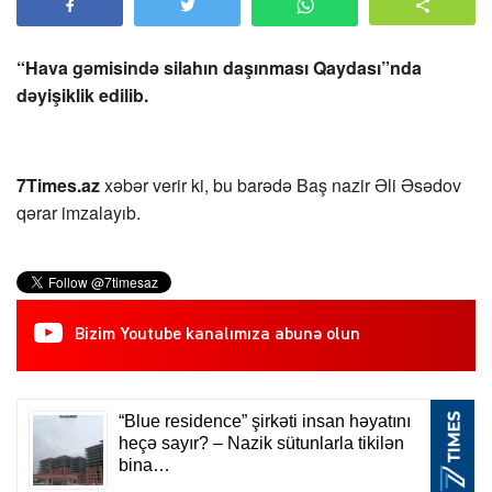
“Hava gəmisində silahın daşınması Qaydası”nda
dəyişiklik edilib.
7Times.az
xəbər verir ki, bu barədə Baş nazir Əli Əsədov
qərar imzalayıb.
Bizim Youtube kanalımıza abunə olun