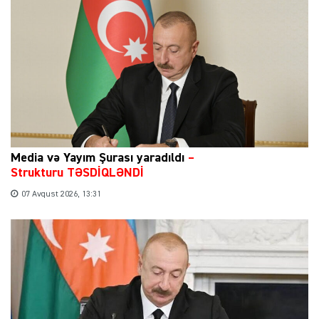
Media və Yayım Şurası yaradıldı
–
Strukturu TƏSDİQLƏNDİ
07 Avqust 2026, 13:31