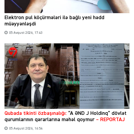
Elektron pul köçürmələri ilə bağlı yeni hədd
müəyyənləşdi
05 Avqust 2026, 17:43
Qubada tikinti özbaşınalığı:
“A ƏND J Holdinq” dövlət
qurumlarının qərarlarına məhəl qoymur
– REPORTAJ
05 Avqust 2026, 16:54