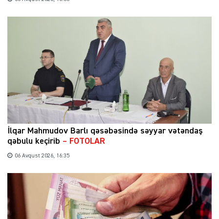
İlqar Mahmudov Barlı qəsəbəsində səyyar vətəndaş
qəbulu keçirib
– FOTOLAR
06 Avqust 2026, 16:35