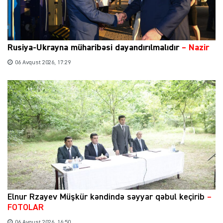
Rusiya-Ukrayna müharibəsi dayandırılmalıdır
– Nazir
06 Avqust 2026, 17:29
Elnur Rzayev Müşkür kəndində səyyar qəbul keçirib
–
FOTOLAR
06 Avqust 2026, 16:50