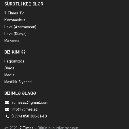
SÜRƏTLİ KEÇİDLƏR
7 Times Tv
Koronavirus
Hava (Azərbaycan)
Hava (Dünya)
Məzənnə
BİZ KİMİK?
Haqqımızda
Əlaqə
Media
Məxfilik Siyasəti
BİZİMLƏ ƏLAQƏ
7timesaz@gmail.com
info@7times.az
(+994) 050 308-61-18
© 2020,
7 Times
– Bütün hüquqlar qorunur.