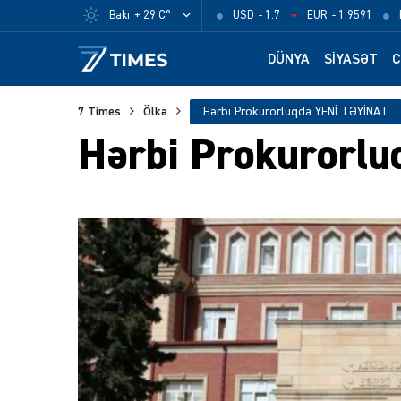
Bakı
+ 29 C°
USD
- 1.7
EUR
- 1.9591
DÜNYA
SIYASƏT
C
7 Times
Ölkə
Hərbi Prokurorluqda YENİ TƏYİNAT
Hərbi Prokurorl