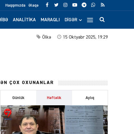
Haqqımızda
Əlaqə
IBƏ
ANALITIKA
MARAQLI
DIGƏR
Ölkə
15 Oktyabr 2025, 19:29
ƏN ÇOX OXUNANLAR
Günlük
Həftəlik
Aylıq