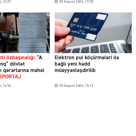
, 10:37
05 Avqust 2026, 17:55
Şəhərsalma ili və qanunsuz tikintilər:
nəzarət mexanizmi haradadır?
01 İyun 2026, 11:28
ti özbaşınalığı:
“A
Elektron pul köçürmələri ilə
nq” dövlət
bağlı yeni hədd
n qərarlarına məhəl
müəyyənləşdirilib
REPORTAJ
, 16:54
05 Avqust 2026, 15:13