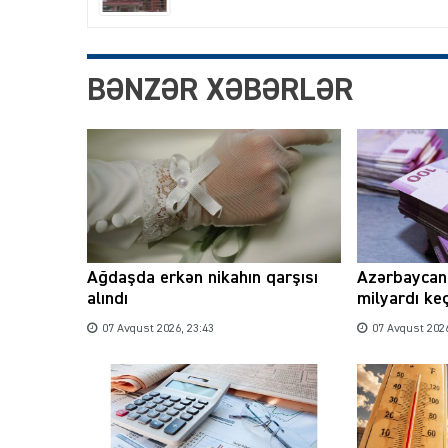
BƏNZƏR XƏBƏRLƏR
Ağdaşda erkən nikahın qarşısı
Azərbaycand
alındı
milyardı ke
07 Avqust 2026, 23:43
07 Avqust 2026