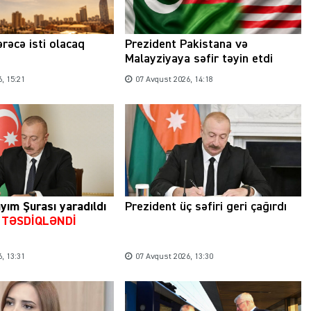
rəcə isti olacaq
Prezident Pakistana və
Malayziyaya səfir təyin etdi
, 15:21
07 Avqust 2026, 14:18
yım Şurası yaradıldı
Prezident üç səfiri geri çağırdı
u TƏSDİQLƏNDİ
, 13:31
07 Avqust 2026, 13:30