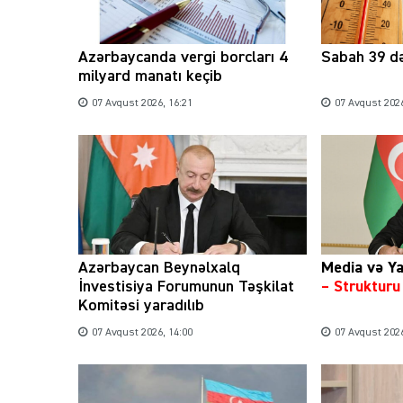
Azərbaycanda vergi borcları 4
Sabah 39 də
milyard manatı keçib
07 Avqust 2026, 16:21
07 Avqust 2026
Azərbaycan Beynəlxalq
Media və Ya
İnvestisiya Forumunun Təşkilat
– Struktur
Komitəsi yaradılıb
07 Avqust 2026, 14:00
07 Avqust 2026