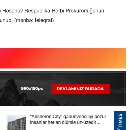
ğlu Həsənov Respublika Hərbi Prokurorluğunun
lunub. (mənbə: teleqraf)