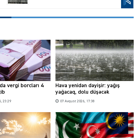
a vergi borcları 4
Hava yenidən dəyişir: yağış
çib
yağacaq, dolu düşəcək
, 23:29
07 Avqust 2026, 17:38