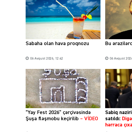
Sabaha olan hava proqnozu
Bu ərazilər
06 Avqust 2026, 12:42
06 Avqust 2026
“Yay Fest 2026” çərçivəsində
Sabiq naziri
Şuşa fləşmobu keçirilib
– VİDEO
satıldı:
Digə
hərraca çıxa