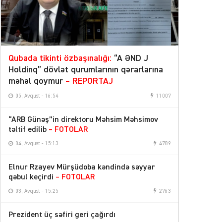
Qubada tikinti özbaşınalığı:
“A ƏND J
Holdinq” dövlət qurumlarının qərarlarına
məhəl qoymur
– REPORTAJ
05, Avqust - 16:54
11007
“ARB Günəş”in direktoru Məhsim Məhsimov
təltif edilib
– FOTOLAR
04, Avqust - 15:13
4789
Elnur Rzayev Mürşüdoba kəndində səyyar
qəbul keçirdi
– FOTOLAR
03, Avqust - 15:25
2763
Prezident üç səfiri geri çağırdı