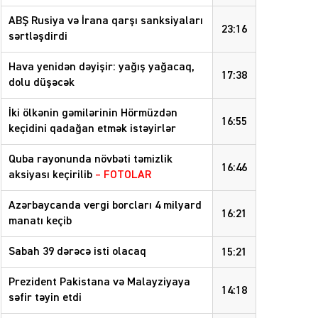
ABŞ Rusiya və İrana qarşı sanksiyaları
23:16
sərtləşdirdi
Hava yenidən dəyişir: yağış yağacaq,
17:38
dolu düşəcək
İki ölkənin gəmilərinin Hörmüzdən
16:55
keçidini qadağan etmək istəyirlər
Quba rayonunda növbəti təmizlik
16:46
aksiyası keçirilib
– FOTOLAR
Azərbaycanda vergi borcları 4 milyard
16:21
manatı keçib
Sabah 39 dərəcə isti olacaq
15:21
Prezident Pakistana və Malayziyaya
14:18
səfir təyin etdi