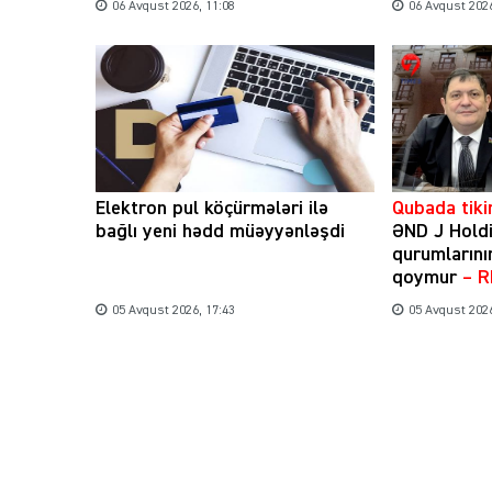
06 Avqust 2026, 11:08
06 Avqust 2026
Elektron pul köçürmələri ilə
Qubada tikin
bağlı yeni hədd müəyyənləşdi
ƏND J Holdi
qurumlarını
qoymur
– 
05 Avqust 2026, 17:43
05 Avqust 2026