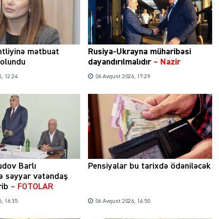
tliyinə mətbuat
Rusiya-Ukrayna müharibəsi
 olundu
dayandırılmalıdır
– Nazir
, 12:24
06 Avqust 2026, 17:29
udov Barlı
Pensiyalar bu tarixdə ödəniləcək
ə səyyar vətəndaş
rib
– FOTOLAR
, 16:35
06 Avqust 2026, 14:50