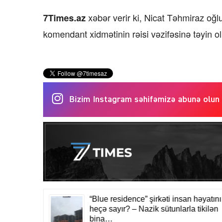
xəbər verir ki, Nicat Təhmiraz o
7Times.az
komendant xidmətinin rəisi vəzifəsinə təyin o
Bizim Instagram səhifəmizə abunə olun