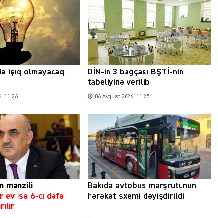
də işıq olmayacaq
DİN-in 3 bağçası BŞTİ-nin
tabeliyinə verilib
, 11:26
06 Avqust 2026, 11:25
n mənzili
Bakıda avtobus marşrutunun
r ev isə 6-cı dəfə
hərəkət sxemi dəyişdirildi
rılır