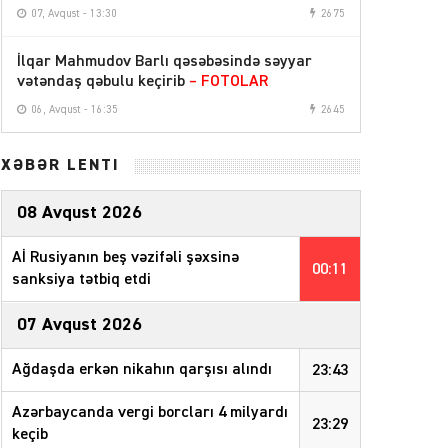
07, Avqust - 13:30
2675
İlqar Mahmudov Barlı qəsəbəsində səyyar
vətəndaş qəbulu keçirib
– FOTOLAR
06, Avqust - 16:35
2645
XƏBƏR LENTİ
08 Avqust 2026
Aİ Rusiyanın beş vəzifəli şəxsinə
00:11
sanksiya tətbiq etdi
07 Avqust 2026
Ağdaşda erkən nikahın qarşısı alındı
23:43
Azərbaycanda vergi borcları 4 milyardı
23:29
keçib