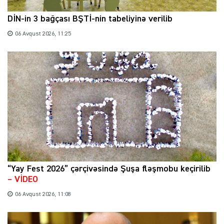
DİN-in 3 bağçası BŞTİ-nin tabeliyinə verilib
06 Avqust 2026, 11:25
“Yay Fest 2026” çərçivəsində Şuşa fləşmobu keçirilib
– VİDEO
06 Avqust 2026, 11:08