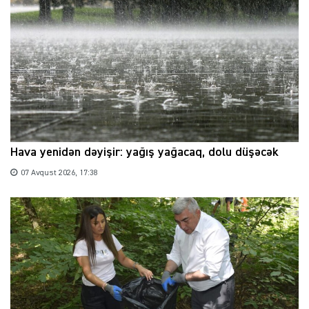
Hava yenidən dəyişir: yağış yağacaq, dolu düşəcək
07 Avqust 2026, 17:38