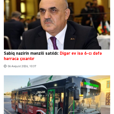
Sabiq nazirin mənzili satıldı:
Digər ev isə 6-cı dəfə
hərraca çıxarılır
06 Avqust 2026, 10:37