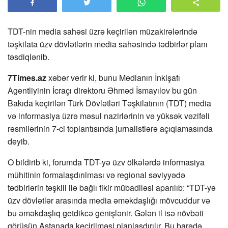
TDT-nin media sahəsi üzrə keçirilən müzakirələrində
təşkilata üzv dövlətlərin media sahəsində tədbirlər planı
təsdiqlənib.
7Times.az
xəbər verir ki, bunu Medianın İnkişafı
Agentliyinin İcraçı direktoru Əhməd İsmayılov bu gün
Bakıda keçirilən Türk Dövlətləri Təşkilatının (TDT) media
və informasiya üzrə məsul nazirlərinin və yüksək vəzifəli
rəsmilərinin 7-ci toplantısında jurnalistlərə açıqlamasında
deyib.
O bildirib ki, forumda TDT-yə üzv ölkələrdə informasiya
mühitinin formalaşdırılması və regional səviyyədə
tədbirlərin təşkili ilə bağlı fikir mübadiləsi aparılıb: “TDT-yə
üzv dövlətlər arasında media əməkdaşlığı mövcuddur və
bu əməkdaşlıq getdikcə genişlənir. Gələn il isə növbəti
görüşün Astanada keçirilməsi planlaşdırılır. Bu barədə