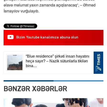
əlavə məlumat yaxın zamanda açıqlanacaq”, – Əhməd
İsmayılov vurğulayıb.
Bizim Youtube kanalımıza abunə olun
BƏNZƏR XƏBƏRLƏR