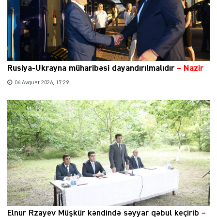
Rusiya-Ukrayna müharibəsi dayandırılmalıdır
– Nazir
06 Avqust 2026, 17:29
Elnur Rzayev Müşkür kəndində səyyar qəbul keçirib
–