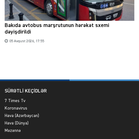
Bakıda avtobus marşrutunun hərəkət sxemi
dəyişdirildi
05 Avqust 2026, 17:55
SÜRƏTLİ KEÇİDLƏR
7 Times Tv
Koronavirus
Hava (Azərbaycan)
Hava (Dünya)
Məzənnə