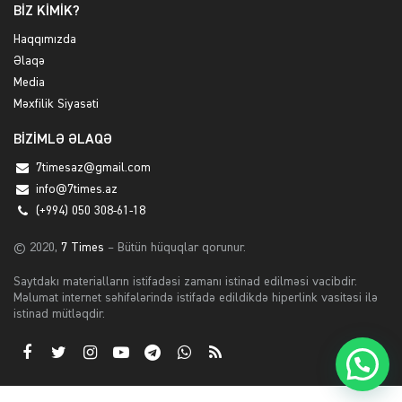
BİZ KİMİK?
Haqqımızda
Əlaqə
Media
Məxfilik Siyasəti
BİZİMLƏ ƏLAQƏ
7timesaz@gmail.com
info@7times.az
(+994) 050 308-61-18
© 2020,
7 Times
– Bütün hüquqlar qorunur.
Saytdakı materialların istifadəsi zamanı istinad edilməsi vacibdir.
Məlumat internet səhifələrində istifadə edildikdə hiperlink vasitəsi ilə
istinad mütləqdir.