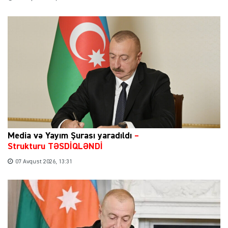
Media və Yayım Şurası yaradıldı
–
Strukturu TƏSDİQLƏNDİ
07 Avqust 2026, 13:31