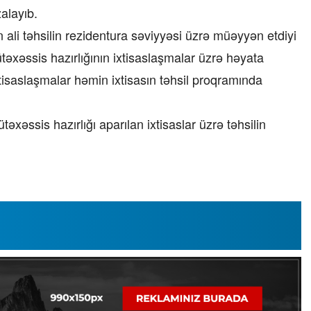
alayıb.
in ali təhsilin rezidentura səviyyəsi üzrə müəyyən etdiyi
təxəssis hazırlığının ixtisaslaşmalar üzrə həyata
ixtisaslaşmalar həmin ixtisasın təhsil proqramında
əssis hazırlığı aparılan ixtisaslar üzrə təhsilin