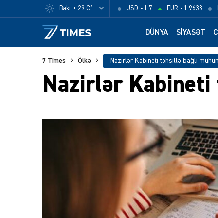
Bakı
+ 29 C°
USD
- 1.7
EUR
- 1.9633
DÜNYA
SIYASƏT
C
7 Times
Ölkə
Nazirlər Kabineti təhsillə bağlı mühü
Nazirlər Kabineti