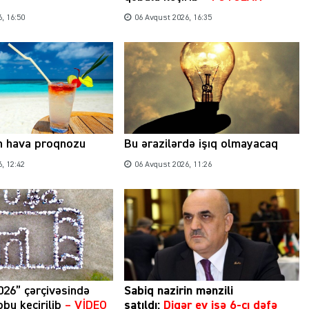
, 16:50
06 Avqust 2026, 16:35
n hava proqnozu
Bu ərazilərdə işıq olmayacaq
, 12:42
06 Avqust 2026, 11:26
026” çərçivəsində
Sabiq nazirin mənzili
bu keçirilib
– VİDEO
satıldı:
Digər ev isə 6-cı dəfə