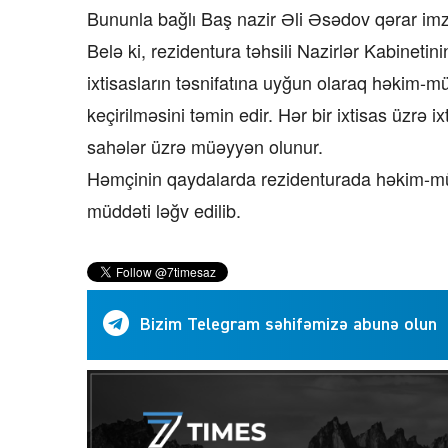
Bununla bağlı Baş nazir Əli Əsədov qərar imz
Belə ki, rezidentura təhsili Nazirlər Kabinetin
ixtisasların təsnifatına uyğun olaraq həkim-mü
keçirilməsini təmin edir. Hər bir ixtisas üzrə 
sahələr üzrə müəyyən olunur.
Həmçinin qaydalarda rezidenturada həkim-mütəx
müddəti ləğv edilib.
Bizim Telegram səhifəmizə abunə olun