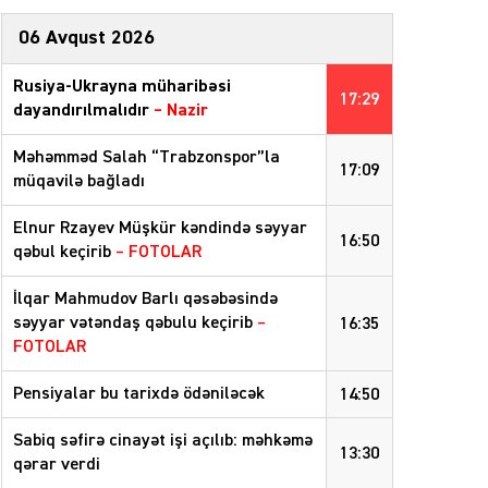
06 Avqust 2026
Rusiya-Ukrayna müharibəsi
17:29
dayandırılmalıdır
– Nazir
Məhəmməd Salah “Trabzonspor”la
17:09
müqavilə bağladı
Elnur Rzayev Müşkür kəndində səyyar
16:50
qəbul keçirib
– FOTOLAR
İlqar Mahmudov Barlı qəsəbəsində
səyyar vətəndaş qəbulu keçirib
–
16:35
FOTOLAR
Pensiyalar bu tarixdə ödəniləcək
14:50
Sabiq səfirə cinayət işi açılıb: məhkəmə
13:30
qərar verdi