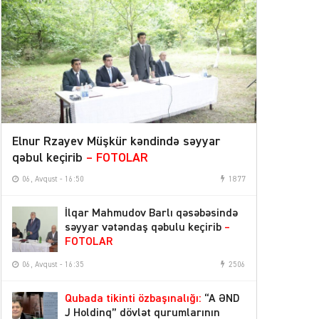
ABŞ İran əməliyyatlarındakı itkilərini
14:03
açıqladı
“Skeptisizminizi Vardanyanın kölgə
şəbəkəsinə yönəldin”
–
Kırlıkovalıdan
12:37
Talebə cavab
Sabaha olan hava proqnozu
12:36
Elnur Rzayev Müşkür kəndində səyyar
04 Avqust 2026
qəbul keçirib
– FOTOLAR
06, Avqust - 16:50
1877
“ARB Günəş”in direktoru Məhsim
15:13
Məhsimov təltif edilib
– FOTOLAR
İlqar Mahmudov Barlı qəsəbəsində
səyyar vətəndaş qəbulu keçirib
–
Bəzi rayonlarda sabah qaz olmayacaq
14:41
FOTOLAR
Şahbuzda zəlzələ olub
12:24
06, Avqust - 16:35
2506
Azərbaycan nefti ucuzlaşıb
11:44
Qubada tikinti özbaşınalığı:
“A ƏND
J Holdinq” dövlət qurumlarının