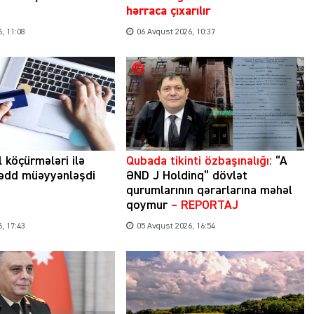
hərraca çıxarılır
, 11:08
06 Avqust 2026, 10:37
l köçürmələri ilə
Qubada tikinti özbaşınalığı:
“A
hədd müəyyənləşdi
ƏND J Holdinq” dövlət
qurumlarının qərarlarına məhəl
qoymur
– REPORTAJ
, 17:43
05 Avqust 2026, 16:54