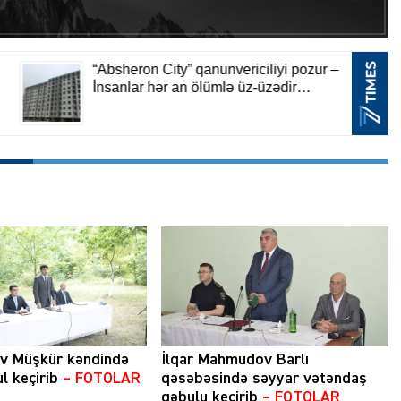
ev Müşkür kəndində
İlqar Mahmudov Barlı
l keçirib
– FOTOLAR
qəsəbəsində səyyar vətəndaş
qəbulu keçirib
– FOTOLAR