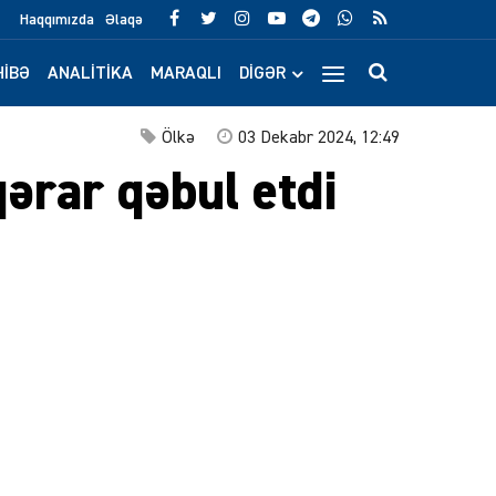
Haqqımızda
Əlaqə
IBƏ
ANALITIKA
MARAQLI
DIGƏR
Ölkə
03 Dekabr 2024, 12:49
qərar qəbul etdi