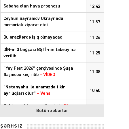
Sabaha olan hava proqnozu
12:42
Ceyhun Bayramov Ukraynada
11:57
memorialı ziyarət etdi
Bu ərazilərdə işıq olmayacaq
11:26
DİN-in 3 bağçası BŞTİ-nin tabeliyinə
11:25
verilib
“Yay Fest 2026” çərçivəsində Şuşa
11:08
fləşmobu keçirilib
– VİDEO
“Netanyahu ilə aramızda fikir
10:40
ayrılıqları olur”
–
Vens
Sabiq nazirin mənzili satıldı:
Digər ev
10:37
Bütün xəbərlər
isə 6-cı dəfə hərraca çıxarılır
05 Avqust 2026
ŞƏRHSİZ