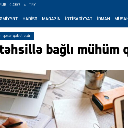
RUB
- 0.4857
TRY
-
ƏMIYYƏT
HADISƏ
MAQAZIN
İQTISADIYYAT
İDMAN
MÜSAH
m qərar qəbul etdi
 təhsillə bağlı mühüm 