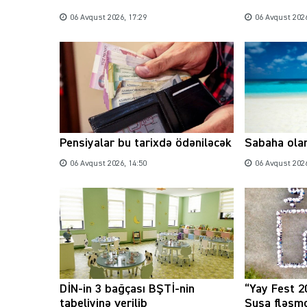
06 Avqust 2026, 17:29
06 Avqust 2026
Pensiyalar bu tarixdə ödəniləcək
Sabaha ola
06 Avqust 2026, 14:50
06 Avqust 2026
DİN-in 3 bağçası BŞTİ-nin
“Yay Fest 2
tabeliyinə verilib
Şuşa fləşmo