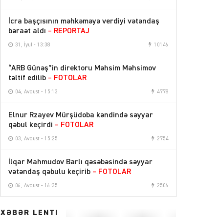
İcra başçısının məhkəməyə verdiyi vətəndaş
bəraət aldı
– REPORTAJ
31, İyul - 13:38
10146
“ARB Günəş”in direktoru Məhsim Məhsimov
təltif edilib
– FOTOLAR
04, Avqust - 15:13
4778
Elnur Rzayev Mürşüdoba kəndində səyyar
qəbul keçirdi
– FOTOLAR
03, Avqust - 15:25
2754
İlqar Mahmudov Barlı qəsəbəsində səyyar
vətəndaş qəbulu keçirib
– FOTOLAR
06, Avqust - 16:35
2506
XƏBƏR LENTİ