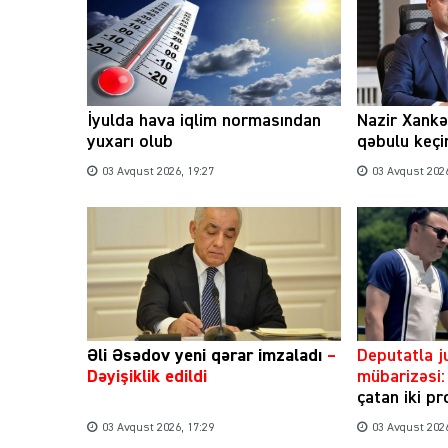
İyulda hava iqlim normasından
Nazir Xank
yuxarı olub
qəbulu keçi
03 Avqust 2026, 19:27
03 Avqust 2026
Əli Əsədov yeni qərar imzaladı
–
​Deputatla 
Dəyişiklik edildi
mübarizəsi:
çatan iki p
03 Avqust 2026, 17:29
03 Avqust 2026