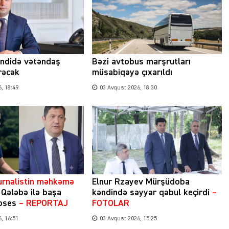
əndidə vətəndaş
Bəzi avtobus marşrutları
rəcək
müsabiqəyə çıxarıldı
, 18:49
03 Avqust 2026, 18:30
jurnalistin məhkəmə
Elnur Rzayev Mürşüdoba
Şəhərsalma ili və qanunsuz tikintilər:
Qələbə ilə başa
kəndində səyyar qəbul keçirdi
–
nəzarət mexanizmi haradadır?
roses
– REPORTAJ
FOTOLAR
01 İyun 2026, 11:28
, 16:51
03 Avqust 2026, 15:25