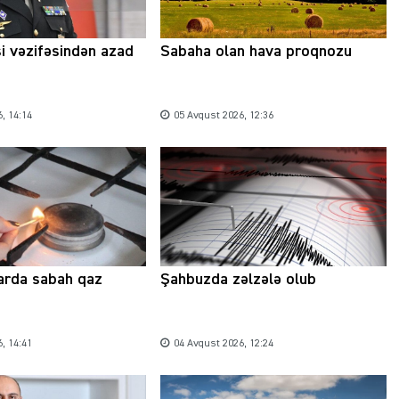
si vəzifəsindən azad
Sabaha olan hava proqnozu
, 14:14
05 Avqust 2026, 12:36
arda sabah qaz
Şahbuzda zəlzələ olub
, 14:41
04 Avqust 2026, 12:24