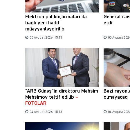
Elektron pul köçürmələri ilə
General rəi
bağlı yeni hədd
etdi
müəyyənləşdirilib
05 Avqust 2026, 15:13
05 Avqust 2026
“ARB Günəş”in direktoru Məhsim
Bəzi rayonl
Məhsimov təltif edilib
–
olmayacaq
FOTOLAR
04 Avqust 2026, 15:13
04 Avqust 2026