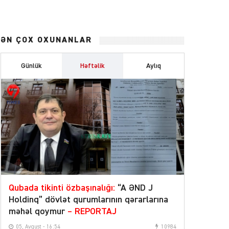
ƏN ÇOX OXUNANLAR
Günlük
Həftəlik
Aylıq
Qubada tikinti özbaşınalığı:
“A ƏND J
Holdinq” dövlət qurumlarının qərarlarına
məhəl qoymur
– REPORTAJ
05, Avqust - 16:54
10984