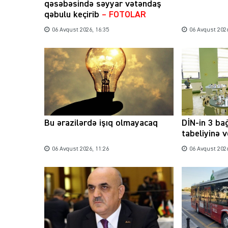
qəsəbəsində səyyar vətəndaş
qəbulu keçirib
– FOTOLAR
06 Avqust 2026, 16:35
06 Avqust 2026
Bu ərazilərdə işıq olmayacaq
DİN-in 3 ba
tabeliyinə v
06 Avqust 2026, 11:26
06 Avqust 2026