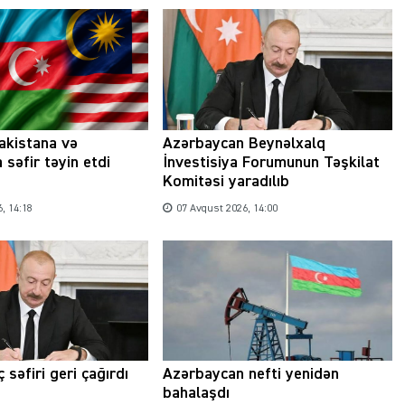
akistana və
Azərbaycan Beynəlxalq
 səfir təyin etdi
İnvestisiya Forumunun Təşkilat
Komitəsi yaradılıb
, 14:18
07 Avqust 2026, 14:00
 səfiri geri çağırdı
Azərbaycan nefti yenidən
bahalaşdı