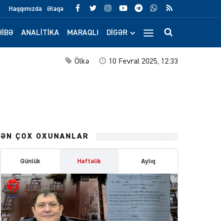
Haqqımızda
Əlaqə
IBƏ
ANALITIKA
MARAQLI
DIGƏR
Ölkə
10 Fevral 2025, 12:33
ƏN ÇOX OXUNANLAR
Günlük
Həftəlik
Aylıq