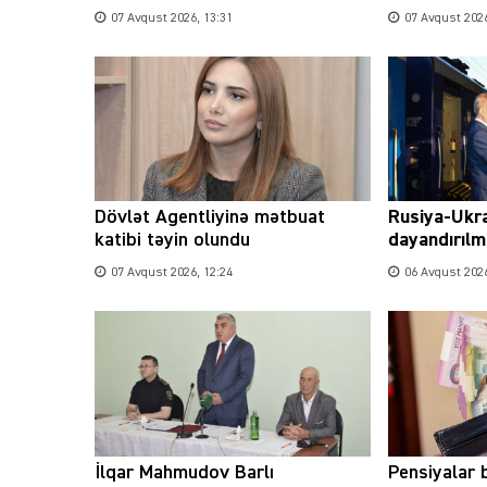
07 Avqust 2026, 13:31
07 Avqust 2026
Dövlət Agentliyinə mətbuat
Rusiya-Ukr
katibi təyin olundu
dayandırılm
07 Avqust 2026, 12:24
06 Avqust 2026
İlqar Mahmudov Barlı
Pensiyalar 