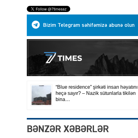
Bizim Telegram səhifəmizə abunə olun
BƏNZƏR XƏBƏRLƏR