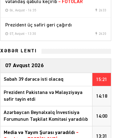
vətəndaş qəbulu keçirib
– FOTOLAR
06, Avqust - 16:35
2633
Prezident üç səfiri geri çağırdı
07, Avqust - 13:30
2620
XƏBƏR LENTİ
07 Avqust 2026
Sabah 39 dərəcə isti olacaq
15:21
Prezident Pakistana və Malayziyaya
14:18
səfir təyin etdi
Azərbaycan Beynəlxalq İnvestisiya
14:00
Forumunun Təşkilat Komitəsi yaradılıb
Media və Yayım Şurası yaradıldı
–
13:31