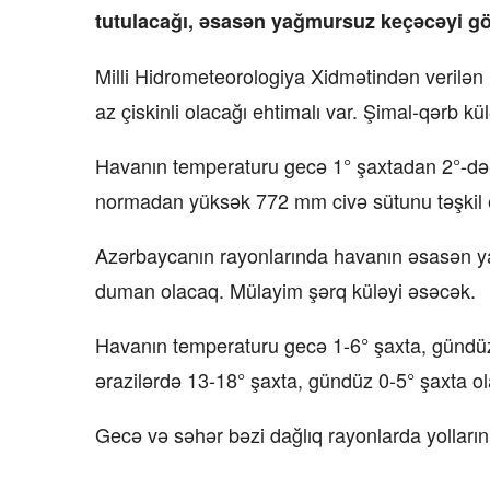
tutulacağı, əsasən yağmursuz keçəcəyi göz
Milli Hidrometeorologiya Xidmətindən verilən 
az çiskinli olacağı ehtimalı var. Şimal-qərb kü
Havanın temperaturu gecə 1° şaxtadan 2°-dək i
normadan yüksək 772 mm civə sütunu təşkil e
Azərbaycanın rayonlarında havanın əsasən yağ
duman olacaq. Mülayim şərq küləyi əsəcək.
Havanın temperaturu gecə 1-6° şaxta, gündüz 
ərazilərdə 13-18° şaxta, gündüz 0-5° şaxta o
Gecə və səhər bəzi dağlıq rayonlarda yolların