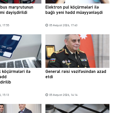
obus marşrutunun
Elektron pul köçürmələri ilə
mi dəyişdirildi
bağlı yeni hədd müəyyənləşdi
Şəhərsalma ili və qanunsuz tikintilər:
, 17:55
05 Avqust 2026, 17:43
nəzarət mexanizmi haradadır?
01 İyun 2026, 11:28
l köçürmələri ilə
General rəisi vəzifəsindən azad
hədd
etdi
irilib
, 15:13
05 Avqust 2026, 14:14