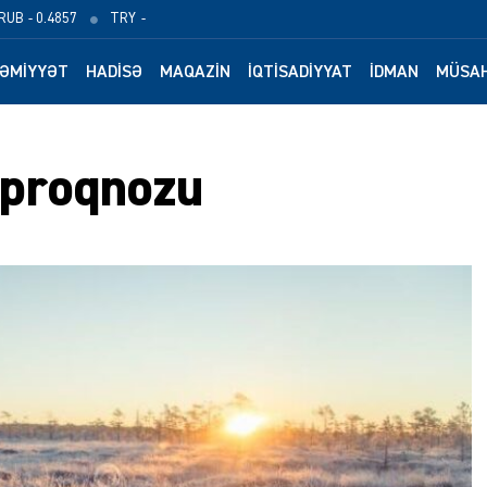
RUB
- 0.4857
TRY
-
ƏMIYYƏT
HADISƏ
MAQAZIN
İQTISADIYYAT
İDMAN
MÜSAH
 proqnozu