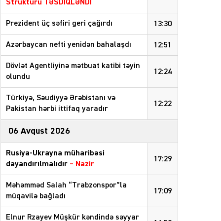
Strukturu TƏSDİQLƏNDİ
Prezident üç səfiri geri çağırdı
13:30
Azərbaycan nefti yenidən bahalaşdı
12:51
Dövlət Agentliyinə mətbuat katibi təyin
12:24
olundu
Türkiyə, Səudiyyə Ərəbistanı və
12:22
Pakistan hərbi ittifaq yaradır
06 Avqust 2026
Rusiya-Ukrayna müharibəsi
17:29
dayandırılmalıdır
– Nazir
Məhəmməd Salah “Trabzonspor”la
17:09
müqavilə bağladı
Elnur Rzayev Müşkür kəndində səyyar