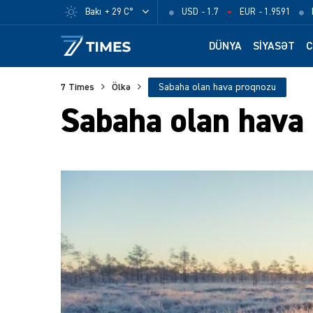
Bakı
+ 29 C°
USD
- 1.7
EUR
- 1.9591
DÜNYA
SIYASƏT
C
7 Times
Ölkə
Sabaha olan hava proqnozu
Sabaha olan hava