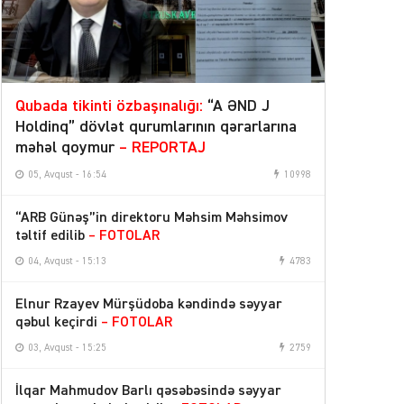
Qubada tikinti özbaşınalığı:
“A ƏND J
Holdinq” dövlət qurumlarının qərarlarına
məhəl qoymur
– REPORTAJ
05, Avqust - 16:54
10998
“ARB Günəş”in direktoru Məhsim Məhsimov
təltif edilib
– FOTOLAR
04, Avqust - 15:13
4783
Elnur Rzayev Mürşüdoba kəndində səyyar
qəbul keçirdi
– FOTOLAR
03, Avqust - 15:25
2759
İlqar Mahmudov Barlı qəsəbəsində səyyar