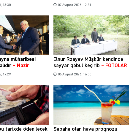
, 13:30
07 Avqust 2026, 12:51
ayna müharibəsi
Elnur Rzayev Müşkür kəndində
alıdır
– Nazir
səyyar qəbul keçirib
– FOTOLAR
, 17:29
06 Avqust 2026, 16:50
bu tarixdə ödəniləcək
Sabaha olan hava proqnozu