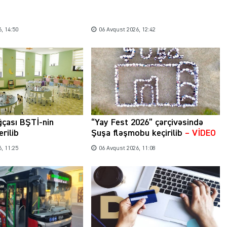
, 14:50
06 Avqust 2026, 12:42
ğçası BŞTİ-nin
“Yay Fest 2026” çərçivəsində
erilib
Şuşa fləşmobu keçirilib
– VİDEO
, 11:25
06 Avqust 2026, 11:08