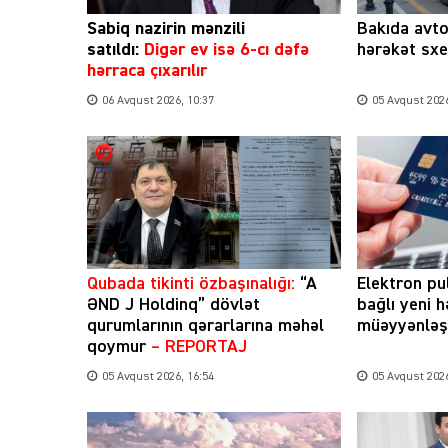
Sabiq nazirin mənzili
Bakıda avt
satıldı:
Digər ev isə 6-cı dəfə
hərəkət sxe
hərraca çıxarılır
06 Avqust 2026, 10:37
05 Avqust 2026
Qubada tikinti özbaşınalığı:
“A
Elektron pu
ƏND J Holdinq” dövlət
bağlı yeni 
qurumlarının qərarlarına məhəl
müəyyənləşd
qoymur
– REPORTAJ
05 Avqust 2026, 16:54
05 Avqust 2026