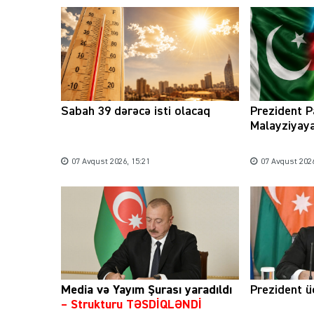
Sabah 39 dərəcə isti olacaq
Prezident P
Malayziyaya
07 Avqust 2026, 15:21
07 Avqust 2026
Media və Yayım Şurası yaradıldı
Prezident üç
– Strukturu TƏSDİQLƏNDİ