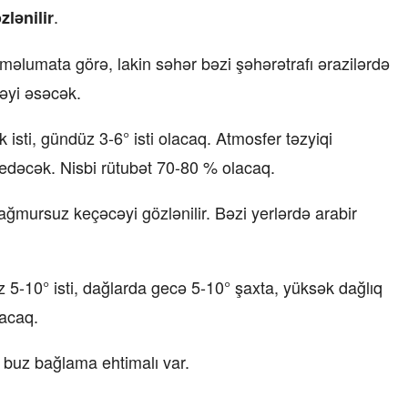
.
lənilir
məlumata görə, lakin səhər bəzi şəhərətrafı ərazilərdə
ləyi əsəcək.
sti, gündüz 3-6° isti olacaq. Atmosfer təzyiqi
dəcək. Nisbi rütubət 70-80 % olacaq.
mursuz keçəcəyi gözlənilir. Bəzi yerlərdə arabir
5-10° isti, dağlarda gecə 5-10° şaxta, yüksək dağlıq
lacaq.
 buz bağlama ehtimalı var.