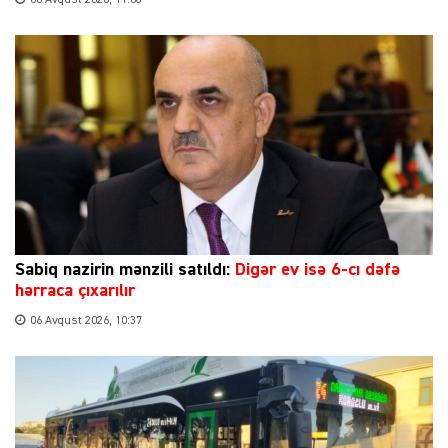
06 Avqust 2026, 11:08
Sabiq nazirin mənzili satıldı:
Digər ev isə 6-cı dəfə
hərraca çıxarılır
06 Avqust 2026, 10:37