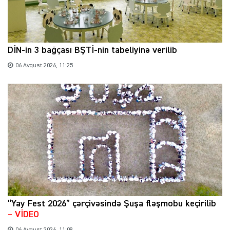
DİN-in 3 bağçası BŞTİ-nin tabeliyinə verilib
06 Avqust 2026, 11:25
“Yay Fest 2026” çərçivəsində Şuşa fləşmobu keçirilib
– VİDEO