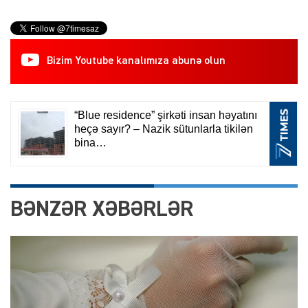
Bizim Youtube kanalımıza abunə olun
BƏNZƏR XƏBƏRLƏR