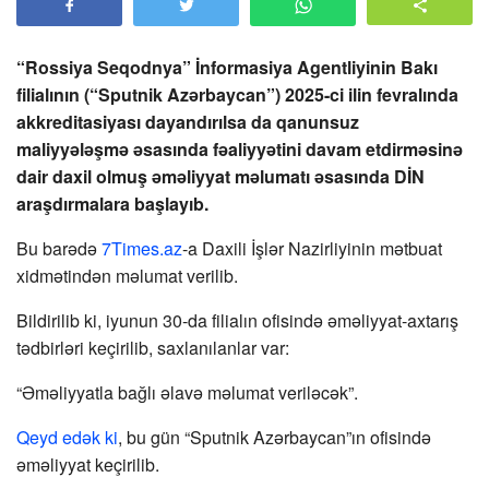
“Rossiya Seqodnya” İnformasiya Agentliyinin Bakı
filialının (“Sputnik Azərbaycan”) 2025-ci ilin fevralında
akkreditasiyası dayandırılsa da qanunsuz
maliyyələşmə əsasında fəaliyyətini davam etdirməsinə
dair daxil olmuş əməliyyat məlumatı əsasında DİN
araşdırmalara başlayıb.
Bu barədə
7Times.az
-a Daxili İşlər Nazirliyinin mətbuat
xidmətindən məlumat verilib.
Bildirilib ki, iyunun 30-da filialın ofisində əməliyyat-axtarış
tədbirləri keçirilib, saxlanılanlar var:
“Əməliyyatla bağlı əlavə məlumat veriləcək”.
Qeyd edək ki
, bu gün “Sputnik Azərbaycan”ın ofisində
əməliyyat keçirilib.