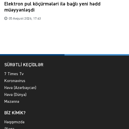
Elektron pul köçürmələri ilə bağlı yeni hədd
müəyyənləşdi
05 Avqust 2026, 17:43
SÜRƏTLİ KEÇİDLƏR
7 Times Tv
Koronavirus
Hava (Azərbaycan)
Hava (Dünya)
Məzənnə
BİZ KİMİK?
Haqqımızda