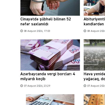
Cinayətdə şübhəli bilinən 52
Abituriyent
nəfər saxlanıldı
kəndlərdən 
08 Avqust 2026, 17:03
08 Avqust 2026
Azərbaycanda vergi borcları 4
Hava yenidə
milyardı keçib
yağacaq, d
07 Avqust 2026, 23:29
07 Avqust 2026