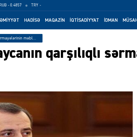
RUB
- 0.4857
TRY
-
ƏMIYYƏT
HADISƏ
MAQAZIN
İQTISADIYYAT
İDMAN
MÜSAH
Türkiyə ilə Azərbaycanın qarşılıqlı sərmayələrinin məbləği…
aycanın qarşılıqlı sərm