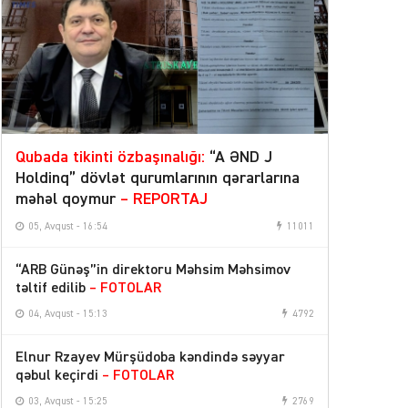
Qubada tikinti özbaşınalığı:
“A ƏND J
Holdinq” dövlət qurumlarının qərarlarına
məhəl qoymur
– REPORTAJ
05, Avqust - 16:54
11011
“ARB Günəş”in direktoru Məhsim Məhsimov
təltif edilib
– FOTOLAR
04, Avqust - 15:13
4792
Elnur Rzayev Mürşüdoba kəndində səyyar
qəbul keçirdi
– FOTOLAR
03, Avqust - 15:25
2769