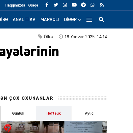
Haqqımızda
Əlaqə
IBƏ
ANALITIKA
MARAQLI
DIGƏR
Ölkə
18 Yanvar 2025, 14:14
ayələrinin
ƏN ÇOX OXUNANLAR
Günlük
Həftəlik
Aylıq