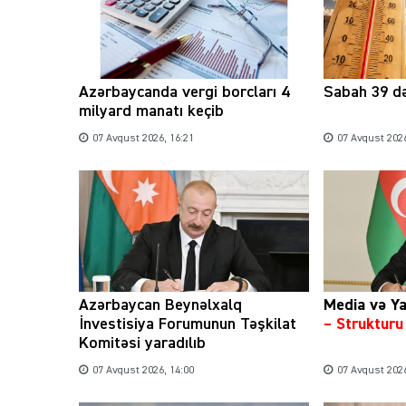
Azərbaycanda vergi borcları 4
Sabah 39 də
milyard manatı keçib
07 Avqust 2026, 16:21
07 Avqust 2026
Azərbaycan Beynəlxalq
Media və Ya
İnvestisiya Forumunun Təşkilat
– Struktur
Komitəsi yaradılıb
07 Avqust 2026, 14:00
07 Avqust 2026