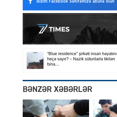
Bizim Facebook səhifəmizə abunə olun
BƏNZƏR XƏBƏRLƏR