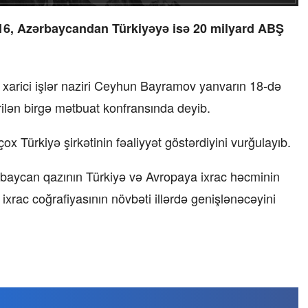
 16, Azərbaycandan Türkiyəyə isə 20 milyard ABŞ
 xarici işlər naziri Ceyhun Bayramov yanvarın 18-də
rilən birgə mətbuat konfransında deyib.
 Türkiyə şirkətinin fəaliyyət göstərdiyini vurğulayıb.
ərbaycan qazının Türkiyə və Avropaya ixrac həcminin
n ixrac coğrafiyasının növbəti illərdə genişlənəcəyini