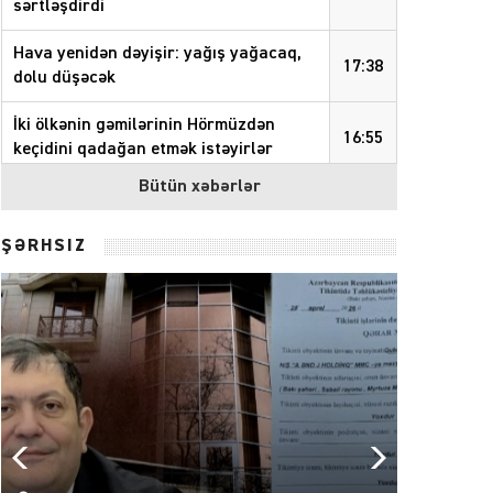
sərtləşdirdi
Hava yenidən dəyişir: yağış yağacaq,
17:38
dolu düşəcək
İki ölkənin gəmilərinin Hörmüzdən
16:55
keçidini qadağan etmək istəyirlər
Bütün xəbərlər
Quba rayonunda növbəti təmizlik
16:46
aksiyası keçirilib
– FOTOLAR
ŞƏRHSİZ
Azərbaycanda vergi borcları 4 milyard
16:21
manatı keçib
Sabah 39 dərəcə isti olacaq
15:21
Prezident Pakistana və Malayziyaya
14:18
səfir təyin etdi
Azərbaycan Beynəlxalq İnvestisiya
14:00
Forumunun Təşkilat Komitəsi yaradılıb