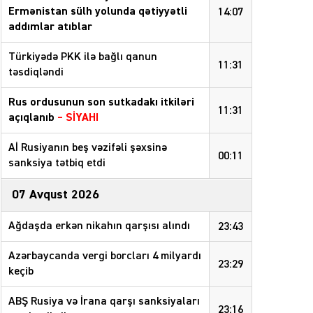
Ermənistan sülh yolunda qətiyyətli
14:07
addımlar atıblar
Türkiyədə PKK ilə bağlı qanun
11:31
təsdiqləndi
Rus ordusunun son sutkadakı itkiləri
11:31
açıqlanıb
–
SİYAHI
Aİ Rusiyanın beş vəzifəli şəxsinə
00:11
sanksiya tətbiq etdi
07 Avqust 2026
Ağdaşda erkən nikahın qarşısı alındı
23:43
Azərbaycanda vergi borcları 4 milyardı
23:29
keçib
ABŞ Rusiya və İrana qarşı sanksiyaları
23:16