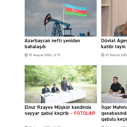
Azərbaycan nefti yenidən
Dövlət Agen
bahalaşdı
katibi təyin
07 Avqust 2026, 12:51
07 Avqust 2026
Elnur Rzayev Müşkür kəndində
İlqar Mahm
səyyar qəbul keçirib
– FOTOLAR
qəsəbəsind
qəbulu keçi