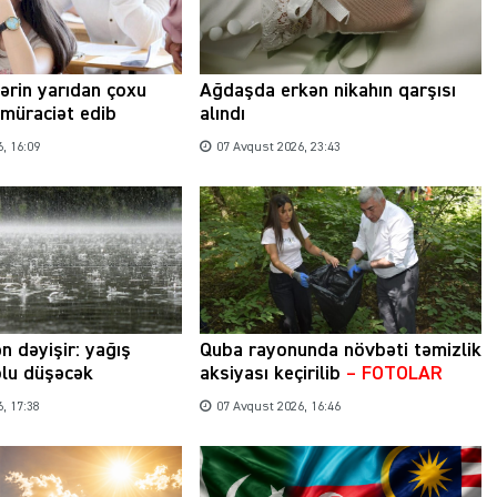
lərin yarıdan çoxu
Ağdaşda erkən nikahın qarşısı
müraciət edib
alındı
, 16:09
07 Avqust 2026, 23:43
n dəyişir: yağış
Quba rayonunda növbəti təmizlik
olu düşəcək
aksiyası keçirilib
– FOTOLAR
, 17:38
07 Avqust 2026, 16:46