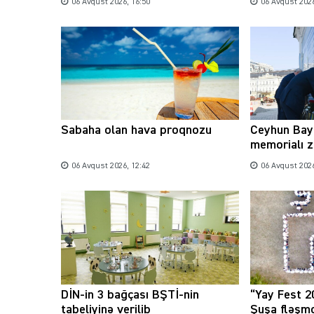
06 Avqust 2026, 16:50
06 Avqust 2026
Sabaha olan hava proqnozu
Ceyhun Bay
memorialı z
06 Avqust 2026, 12:42
06 Avqust 2026
DİN-in 3 bağçası BŞTİ-nin
“Yay Fest 2
tabeliyinə verilib
Şuşa fləşmo