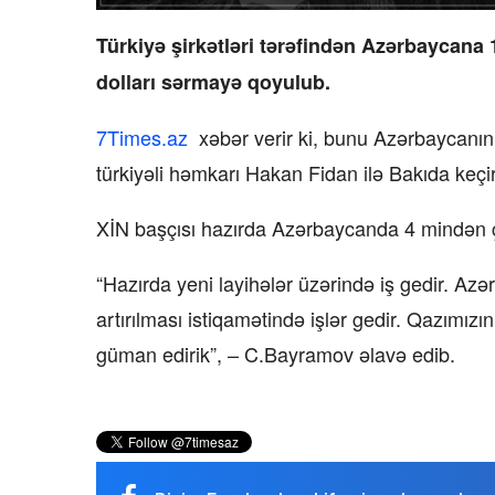
Türkiyə şirkətləri tərəfindən Azərbaycana
dolları sərmayə qoyulub.
7Times.az
xəbər verir ki, bunu Azərbaycanın
türkiyəli həmkarı Hakan Fidan ilə Bakıda keçi
XİN başçısı hazırda Azərbaycanda 4 mindən çox
“Hazırda yeni layihələr üzərində iş gedir. Az
artırılması istiqamətində işlər gedir. Qazımızı
güman edirik”, – C.Bayramov əlavə edib.