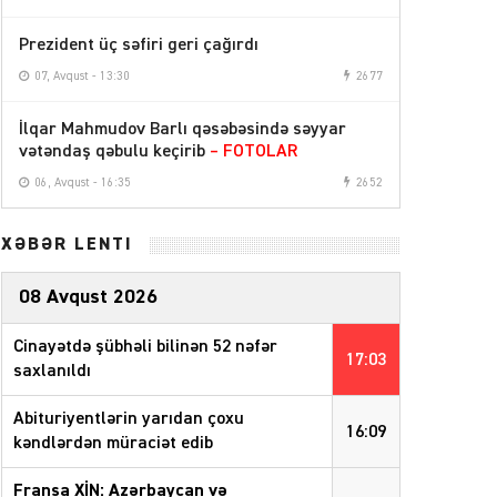
Prezident üç səfiri geri çağırdı
07, Avqust - 13:30
2677
İlqar Mahmudov Barlı qəsəbəsində səyyar
vətəndaş qəbulu keçirib
– FOTOLAR
06, Avqust - 16:35
2652
XƏBƏR LENTİ
08 Avqust 2026
Cinayətdə şübhəli bilinən 52 nəfər
17:03
saxlanıldı
Abituriyentlərin yarıdan çoxu
16:09
kəndlərdən müraciət edib
Fransa XİN: Azərbaycan və