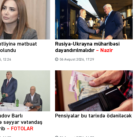
tliyinə mətbuat
Rusiya-Ukrayna müharibəsi
 olundu
dayandırılmalıdır
– Nazir
, 12:24
06 Avqust 2026, 17:29
udov Barlı
Pensiyalar bu tarixdə ödəniləcək
ə səyyar vətəndaş
rib
– FOTOLAR