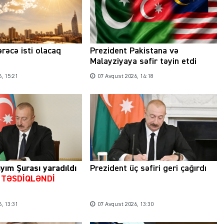
rəcə isti olacaq
Prezident Pakistana və
Malayziyaya səfir təyin etdi
, 15:21
07 Avqust 2026, 14:18
yım Şurası yaradıldı
Prezident üç səfiri geri çağırdı
u TƏSDİQLƏNDİ
, 13:31
07 Avqust 2026, 13:30