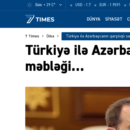
Bakı
+ 29 C°
USD
- 1.7
EUR
- 1.9591
DÜNYA
SIYASƏT
C
7 Times
Ölkə
Türkiyə ilə Azərb
məbləği…