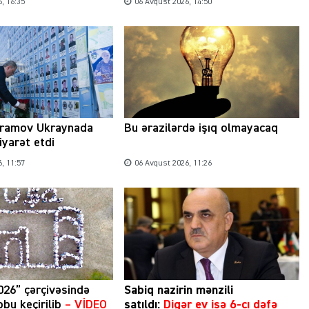
, 16:35
06 Avqust 2026, 14:50
Şəhərsalma ili və qanunsuz tikintilər:
nəzarət mexanizmi haradadır?
ramov Ukraynada
Bu ərazilərdə işıq olmayacaq
iyarət etdi
01 İyun 2026, 11:28
, 11:57
06 Avqust 2026, 11:26
026” çərçivəsində
Sabiq nazirin mənzili
bu keçirilib
– VİDEO
satıldı:
Digər ev isə 6-cı dəfə