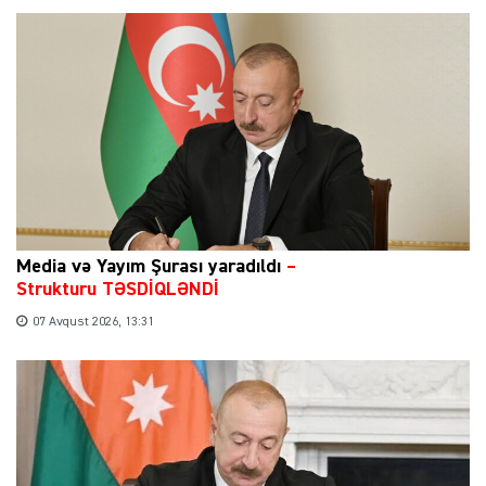
Media və Yayım Şurası yaradıldı
–
Strukturu TƏSDİQLƏNDİ
07 Avqust 2026, 13:31