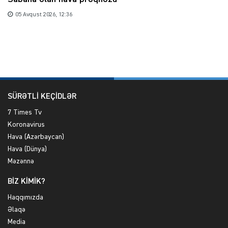
05 Avqust 2026, 12:36
SÜRƏTLİ KEÇİDLƏR
7 Times Tv
Koronavirus
Hava (Azərbaycan)
Hava (Dünya)
Məzənnə
BİZ KİMİK?
Haqqımızda
Əlaqə
Media