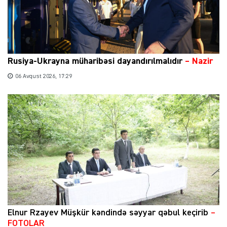
Rusiya-Ukrayna müharibəsi dayandırılmalıdır
– Nazir
06 Avqust 2026, 17:29
Elnur Rzayev Müşkür kəndində səyyar qəbul keçirib
–
FOTOLAR