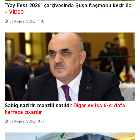
“Yay Fest 2026” çərçivəsində Şuşa fləşmobu keçirilib
– VİDEO
06 Avqust 2026, 11:08
Sabiq nazirin mənzili satıldı:
Digər ev isə 6-cı dəfə
hərraca çıxarılır
06 Avqust 2026, 10:37