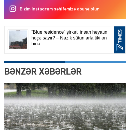
Bizim Instagram səhifəmizə abunə olun
BƏNZƏR XƏBƏRLƏR