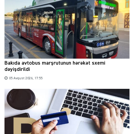
Bakıda avtobus marşrutunun hərəkət sxemi
dəyişdirildi
05 Avqust 2026, 17:55