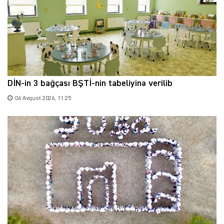
DİN-in 3 bağçası BŞTİ-nin tabeliyinə verilib
06 Avqust 2026, 11:25