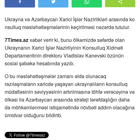
Ukrayna və Azərbaycan Xarici İşlər Nazirlikləri arasında ko
nsulluq məsləhətləşmələrinin keçirilməsi nəzərdə tutulur.
7Times.az
xəbər verir ki, bunu ölkəmizdə səfərdə olan
Ukraynanın Xarici İşlər Nazirliyinin Konsulluq Xidməti
Departamentinin direktoru Vladislav Kanevski özünün
sosial şəbəkə hesabında yazıb.
O bu məsləhətləşmələr zamanı əldə olunacaq
razılaşmaların xaricdə yaşayan ukraynalıların konsulluq
müdafiəsinin səviyyəsinin artırılmasına töhfə verəcəyinə və
ölkəsi ilə Azərbaycan arasında strateji tərəfdaşlığın daha
da möhkəmlənməsi istiqamətində növbəti addım olacağına
ümidvar olduğunu bildirib.