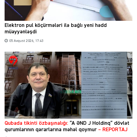
Elektron pul köçürmələri ilə bağlı yeni hədd
müəyyənləşdi
05 Avqust 2026, 17:43
Qubada tikinti özbaşınalığı:
“A ƏND J Holdinq” dövlət
qurumlarının qərarlarına məhəl qoymur
– REPORTAJ