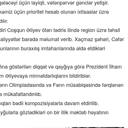
əcəyi üçün layiqli, vətənpərvər gənclər yetişir.
kəmiz üçün prioritet hesab olunan ixtisaslar üzrə
lır.
i Coşqun Əliyev ötən tədris ilində region üzrə təhsil
aliyyətlər barədə məlumat verib. Xaçmaz şəhəri, Cəfər
larının buraxılış imtahanlarında əldə etdikləri
afına göstərilən diqqət və qayğıya görə Prezident İlham
 Əliyevaya minnətdarlıqlarını bildiriblər.
 Fənn Olimpiadasında və Fənn müsabiqəsində fərqlənən
ə mükafatlandırılıb.
qları bədii kompozisiyalarla davam etdirilib.
larla gözlədikləri on bir illik məktəb həyatının