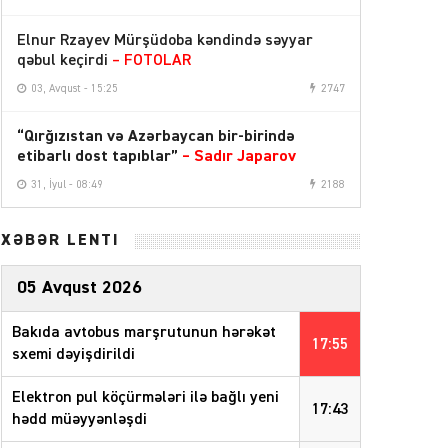
Elnur Rzayev Mürşüdoba kəndində səyyar
qəbul keçirdi
– FOTOLAR
03, Avqust - 15:25
2747
“Qırğızıstan və Azərbaycan bir-birində
etibarlı dost tapıblar”
–
Sadır Japarov
31, İyul - 08:49
2188
XƏBƏR LENTİ
05 Avqust 2026
Bakıda avtobus marşrutunun hərəkət
17:55
sxemi dəyişdirildi
Elektron pul köçürmələri ilə bağlı yeni
17:43
hədd müəyyənləşdi