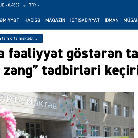
UB
- 0.4857
TRY
-
ƏMIYYƏT
HADISƏ
MAQAZIN
İQTISADIYYAT
İDMAN
MÜSAH
Xaçmaz rayonunda fəaliyyət göstərən tam orta məktəblərdə “Son zəng” tədbirləri keçirilib – FOTOLAR
 fəaliyyət göstərən t
zəng” tədbirləri keçir