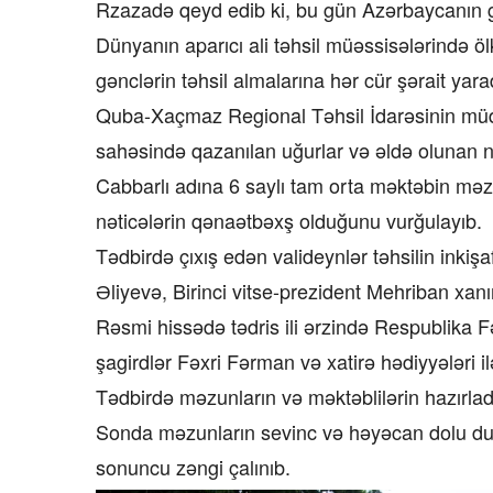
Rzazadə qeyd edib ki, bu gün Azərbaycanın gəl
Dünyanın aparıcı ali təhsil müəssisələrində öl
gənclərin təhsil almalarına hər cür şərait yaradı
Quba-Xaçmaz Regional Təhsil İdarəsinin müdir
sahəsində qazanılan uğurlar və əldə olunan n
Cabbarlı adına 6 saylı tam orta məktəbin məzun
nəticələrin qənaətbəxş olduğunu vurğulayıb.
Tədbirdə çıxış edən valideynlər təhsilin inkiş
Əliyevə, Birinci vitse-prezident Mehriban xanım
Rəsmi hissədə tədris ili ərzində Respublika
şagirdlər Fəxri Fərman və xatirə hədiyyələri il
Tədbirdə məzunların və məktəblilərin hazırladı
Sonda məzunların sevinc və həyəcan dolu duyğu
sonuncu zəngi çalınıb.