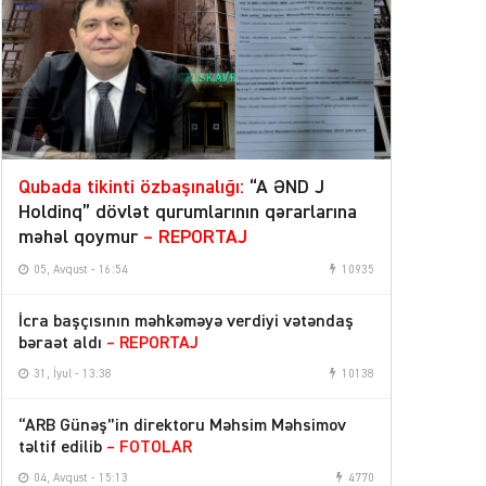
Qubada tikinti özbaşınalığı:
“A ƏND J
Holdinq” dövlət qurumlarının qərarlarına
məhəl qoymur
– REPORTAJ
05, Avqust - 16:54
10935
İcra başçısının məhkəməyə verdiyi vətəndaş
bəraət aldı
– REPORTAJ
31, İyul - 13:38
10138
“ARB Günəş”in direktoru Məhsim Məhsimov
təltif edilib
– FOTOLAR
04, Avqust - 15:13
4770