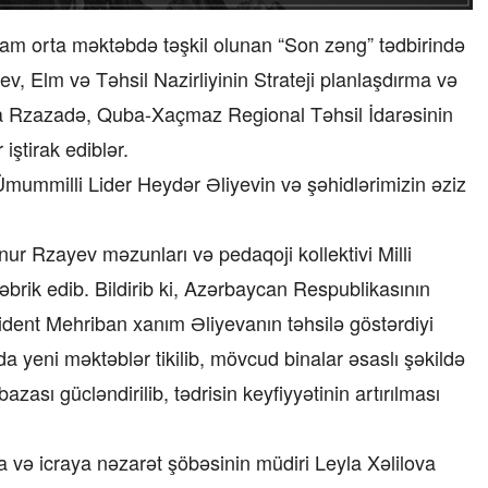
tam orta məktəbdə təşkil olunan “Son zəng” tədbirində
v, Elm və Təhsil Nazirliyinin Strateji planlaşdırma və
ova Rzazadə, Quba-Xaçmaz Regional Təhsil İdarəsinin
iştirak ediblər.
Ümummilli Lider Heydər Əliyevin və şəhidlərimizin əziz
ur Rzayev məzunları və pedaqoji kollektivi Milli
brik edib. Bildirib ki, Azərbaycan Respublikasının
zident Mehriban xanım Əliyevanın təhsilə göstərdiyi
 yeni məktəblər tikilib, mövcud binalar əsaslı şəkildə
azası gücləndirilib, tədrisin keyfiyyətinin artırılması
ma və icraya nəzarət şöbəsinin müdiri Leyla Xəlilova