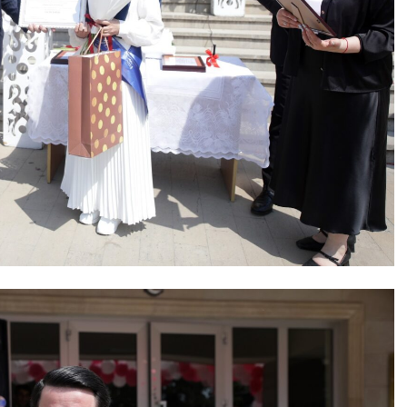
Şəhərsalma ili və qanunsuz tikintilər:
nəzarət mexanizmi haradadır?
01 İyun 2026, 11:28