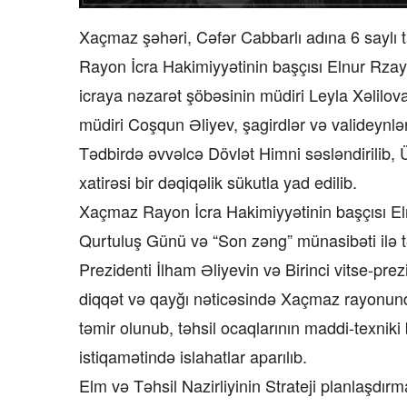
Xaçmaz şəhəri, Cəfər Cabbarlı adına 6 saylı 
Rayon İcra Hakimiyyətinin başçısı Elnur Rzaye
icraya nəzarət şöbəsinin müdiri Leyla Xəlil
müdiri Coşqun Əliyev, şagirdlər və valideynlər 
Tədbirdə əvvəlcə Dövlət Himni səsləndirilib, 
xatirəsi bir dəqiqəlik sükutla yad edilib.
Xaçmaz Rayon İcra Hakimiyyətinin başçısı Eln
Qurtuluş Günü və “Son zəng” münasibəti ilə tə
Prezidenti İlham Əliyevin və Birinci vitse-pre
diqqət və qayğı nəticəsində Xaçmaz rayonunda
təmir olunub, təhsil ocaqlarının maddi-texniki b
istiqamətində islahatlar aparılıb.
Elm və Təhsil Nazirliyinin Strateji planlaşdır