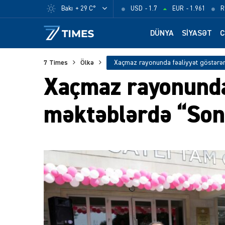
Bakı
+ 29 C°
USD
- 1.7
EUR
- 1.961
R
DÜNYA
SIYASƏT
C
7 Times
Ölkə
Xaçmaz rayonunda
məktəblərdə “Son 