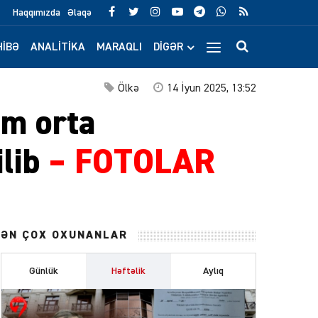
Haqqımızda
Əlaqə
IBƏ
ANALITIKA
MARAQLI
DIGƏR
Ölkə
14 İyun 2025, 13:52
am orta
ilib
– FOTOLAR
ƏN ÇOX OXUNANLAR
Günlük
Həftəlik
Aylıq