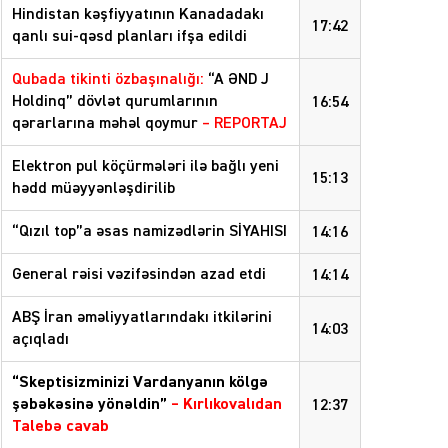
Hindistan kəşfiyyatının Kanadadakı
17:42
qanlı sui-qəsd planları ifşa edildi
Qubada tikinti özbaşınalığı:
“A ƏND J
Holdinq” dövlət qurumlarının
16:54
qərarlarına məhəl qoymur
– REPORTAJ
Elektron pul köçürmələri ilə bağlı yeni
15:13
hədd müəyyənləşdirilib
“Qızıl top”a əsas namizədlərin SİYAHISI
14:16
General rəisi vəzifəsindən azad etdi
14:14
ABŞ İran əməliyyatlarındakı itkilərini
14:03
açıqladı
“Skeptisizminizi Vardanyanın kölgə
şəbəkəsinə yönəldin”
–
Kırlıkovalıdan
12:37
Talebə cavab