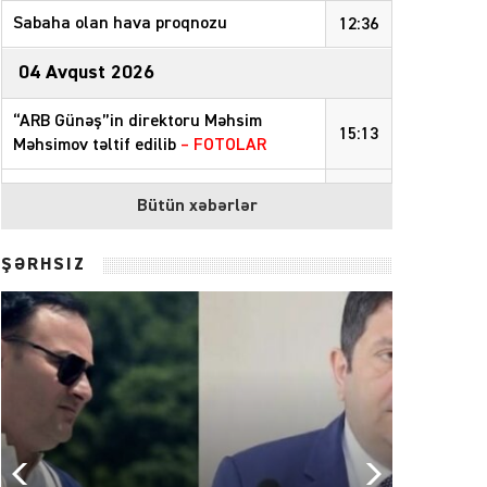
Sabaha olan hava proqnozu
12:36
04 Avqust 2026
“ARB Günəş”in direktoru Məhsim
15:13
Məhsimov təltif edilib
– FOTOLAR
Bəzi rayonlarda sabah qaz olmayacaq
14:41
Bütün xəbərlər
Şahbuzda zəlzələ olub
12:24
ŞƏRHSİZ
Azərbaycan nefti ucuzlaşıb
11:44
“Müstəqil Azərbaycanla güclü
11:43
münasibətlər qurmalıyıq”
–
Zelenski
03 Avqust 2026
“İran ya saziş bağlamalı, ya da təslim
19:59
olmalıdır”
–
Tramp