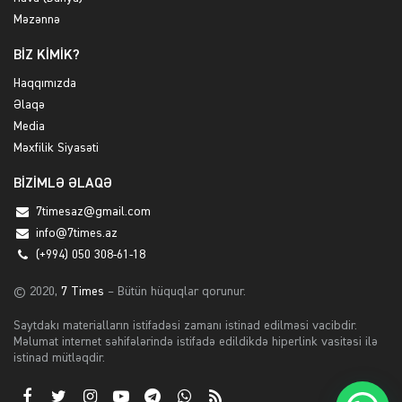
Məzənnə
BİZ KİMİK?
Haqqımızda
Əlaqə
Media
Məxfilik Siyasəti
BİZİMLƏ ƏLAQƏ
7timesaz@gmail.com
info@7times.az
(+994) 050 308-61-18
© 2020,
7 Times
– Bütün hüquqlar qorunur.
Saytdakı materialların istifadəsi zamanı istinad edilməsi vacibdir.
Məlumat internet səhifələrində istifadə edildikdə hiperlink vasitəsi ilə
istinad mütləqdir.