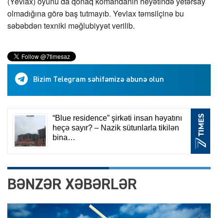
(Yevlax) oyunu da qonaq komandanın heyətində yetərsay
olmadığına görə baş tutmayıb. Yevlax təmsilçinə bu
səbəbdən texniki məğlubiyyət verilib.
Bizim Telegram səhifəmizə abunə olun
BƏNZƏR XƏBƏRLƏR