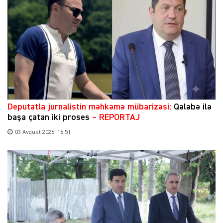
​Deputatla jurnalistin məhkəmə mübarizəsi:
Qələbə ilə
başa çatan iki proses
– REPORTAJ
03 Avqust 2026, 16:51