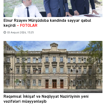
Elnur Rzayev Mürşüdoba kəndində səyyar qəbul
keçirdi
– FOTOLAR
03 Avqust 2026, 15:25
Rəqəmsal İnkişaf və Nəqliyyat Nazirliyinin yeni
vəzifələri müəyyənləşib