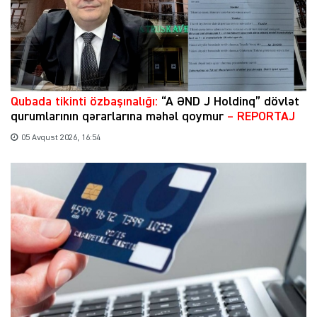
Qubada tikinti özbaşınalığı:
“A ƏND J Holdinq” dövlət
qurumlarının qərarlarına məhəl qoymur
– REPORTAJ
05 Avqust 2026, 16:54