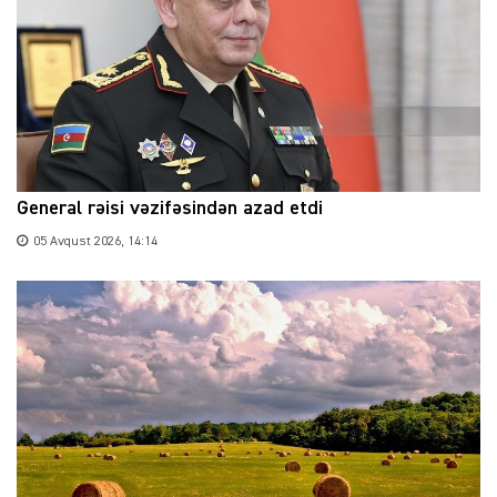
General rəisi vəzifəsindən azad etdi
05 Avqust 2026, 14:14