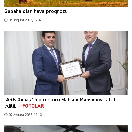
Sabaha olan hava proqnozu
05 Avqust 2026, 12:36
“ARB Günəş”in direktoru Məhsim Məhsimov təltif
edilib
– FOTOLAR
04 Avqust 2026, 15:13