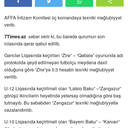
AFFA İntizam Komitəsi üç komandaya texniki məğlubiyyət
verib.
7Times.az
xəbər verir ki, bu barədə qurumun son
iclasında qərar qəbul edilib.
Gənclər Liqasında keçirilən “Zirə” – “Qəbələ” oyununda adı
protokolda qeyd edilməyən futbolçu meydana daxil
olduğuna görə “Zirə”yə 0:3 hesablı texniki məğlubiyyət
verilib.
U-12 Liqasında keçirilməli olan “Latsio Baku” –“Zəngəzur”
görüşü ikincilərin heyətində yetərsay olmadığına görə baş
tutmayıb. Bu səbəbdən “Zəngəzur” texniki məğlubiyyətlə
cəzalandırılıb.
U-10 Liqasında keçirilməli olan “Bayern Baku” – “Karvan”