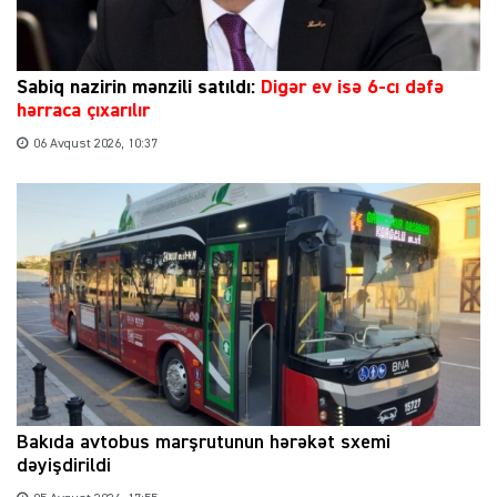
Sabiq nazirin mənzili satıldı:
Digər ev isə 6-cı dəfə
hərraca çıxarılır
06 Avqust 2026, 10:37
Bakıda avtobus marşrutunun hərəkət sxemi
dəyişdirildi