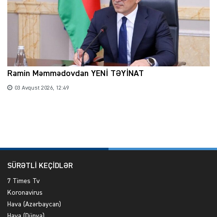
Ramin Məmmədovdan YENİ TƏYİNAT
03 Avqust 2026, 12:49
SÜRƏTLİ KEÇİDLƏR
7 Times Tv
Koronavirus
Hava (Azərbaycan)
Hava (Dünya)