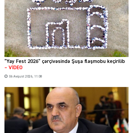
“Yay Fest 2026” çərçivəsində Şuşa fləşmobu keçirilib
– VİDEO
06 Avqust 2026, 11:08