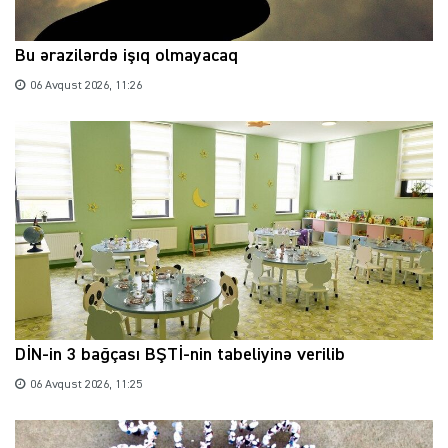
Bu ərazilərdə işıq olmayacaq
06 Avqust 2026, 11:26
DİN-in 3 bağçası BŞTİ-nin tabeliyinə verilib
06 Avqust 2026, 11:25