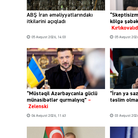
ABŞ İran əməliyyatlarındakı
“Skeptisizm
itkilərini açıqladı
kölgə şəbə
Kırlıkoval
05 Avqust 2026, 14:03
05 Avqust 2026
“Müstəqil Azərbaycanla güclü
“İran ya sa
münasibətlər qurmalıyıq”
–
təslim olmal
Zelenski
04 Avqust 2026, 11:43
03 Avqust 2026