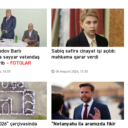
udov Barlı
Sabiq səfirə cinayət işi açılıb:
ə səyyar vətəndaş
məhkəmə qərar verdi
rib
– FOTOLAR
, 16:35
06 Avqust 2026, 13:30
026” çərçivəsində
“Netanyahu ilə aramızda fikir