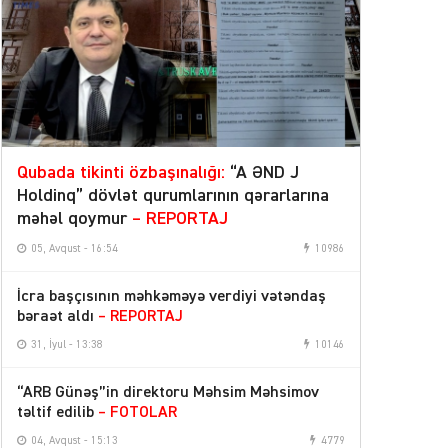
Qubada tikinti özbaşınalığı:
“A ƏND J
Holdinq” dövlət qurumlarının qərarlarına
məhəl qoymur
– REPORTAJ
05, Avqust - 16:54
10986
İcra başçısının məhkəməyə verdiyi vətəndaş
bəraət aldı
– REPORTAJ
31, İyul - 13:38
10146
“ARB Günəş”in direktoru Məhsim Məhsimov
təltif edilib
– FOTOLAR
04, Avqust - 15:13
4779