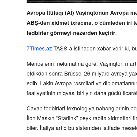
Avropa İttifaqı (Aİ) Vaşinqtonun Avropa mə
ABŞ-dən xidmət ixracına, o cümlədən iri te
.
tədbirlər görməyi nəzərdən keçirir
7Times.az
TASS-a istinadən xəbər verir ki, b
Mənbələrin məlumatına görə, Vaşinqton martın 
etdikdən sonra Brüssel 26 milyard avroya ya
edib. Lakin Avropa rəsmiləri və diplomatların
fəaliyyətinin miqyası birliyin daha güclü ticar
Cavab tədbirləri texnologiya nəhənglərinin əq
İlon Maskın “Starlink” peyk rabitə xidmətləri
bilər. İtaliya artıq bu sistemdən istifadə məsə