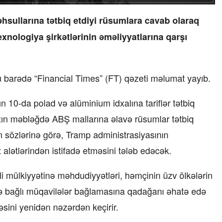
hsullarına tətbiq etdiyi rüsumlara cavab olaraq
xnologiya şirkətlərinin əməliyyatlarına qarşı
u barədə “Financial Times” (FT) qəzeti məlumat yayıb.
10-da polad və alüminium idxalına tariflər tətbiq
xın məbləğdə ABŞ mallarına əlavə rüsumlar tətbiq
ın sözlərinə görə, Tramp administrasiyasının
ət alətlərindən istifadə etməsini tələb edəcək.
li mülkiyyətinə məhdudiyyətləri, həmçinin üzv ölkələrin
 ilə bağlı müqavilələr bağlamasına qadağanı əhatə edə
ləsini yenidən nəzərdən keçirir.