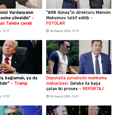
inizi Vardanyanın
“ARB Günəş”in direktoru Məhsim
kəsinə yönəldin”
–
Məhsimov təltif edilib
–
ıdan Talebə cavab
FOTOLAR
, 12:37
04 Avqust 2026, 15:13
ziş bağlamalı, ya da
​Deputatla jurnalistin məhkəmə
ıdır”
–
Tramp
mübarizəsi:
Qələbə ilə başa
çatan iki proses
– REPORTAJ
, 19:59
03 Avqust 2026, 16:51