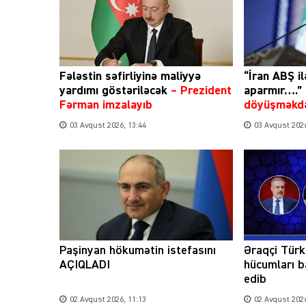
Fələstin səfirliyinə maliyyə
“İran ABŞ il
yardımı göstəriləcək
–
Prezident
aparmır….”
Fərman imzalayıb
döyüşməkdə
03 Avqust 2026, 13:44
03 Avqust 2026
Paşinyan hökumətin istefasını
Əraqçi Türk
AÇIQLADI
hücumları b
edib
02 Avqust 2026, 11:13
02 Avqust 2026