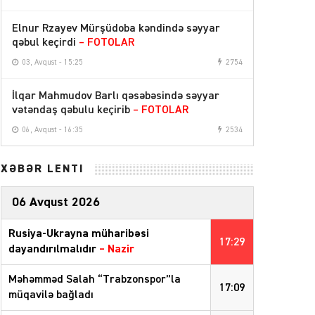
Elnur Rzayev Mürşüdoba kəndində səyyar
qəbul keçirdi
– FOTOLAR
03, Avqust - 15:25
2754
İlqar Mahmudov Barlı qəsəbəsində səyyar
vətəndaş qəbulu keçirib
– FOTOLAR
06, Avqust - 16:35
2534
XƏBƏR LENTİ
06 Avqust 2026
Rusiya-Ukrayna müharibəsi
17:29
dayandırılmalıdır
– Nazir
Məhəmməd Salah “Trabzonspor”la
17:09
müqavilə bağladı