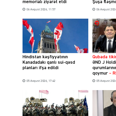
memorialı ziyarət etdi
Şuşa fləşmo
06 Avqust 2026, 11:57
06 Avqust 2026
Hindistan kəşfiyyatının
Qubada tikin
Kanadadakı qanlı sui-qəsd
ƏND J Holdi
planları ifşa edildi
qurumlarını
qoymur
– 
05 Avqust 2026, 17:42
05 Avqust 2026