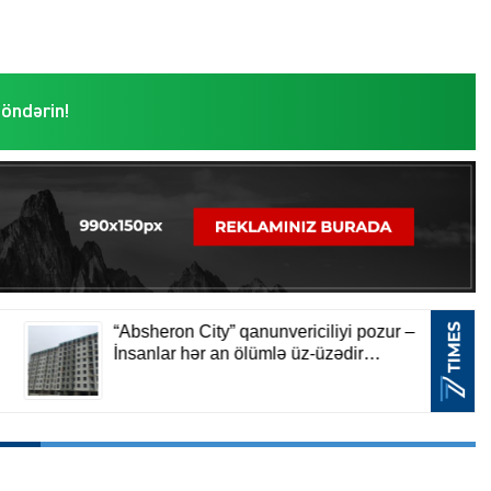
göndərin!