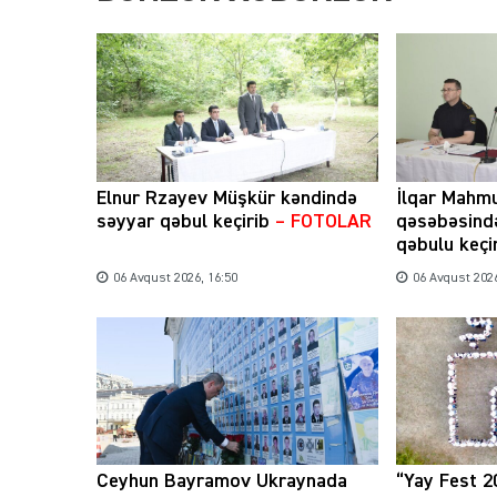
Elnur Rzayev Müşkür kəndində
İlqar Mahm
səyyar qəbul keçirib
– FOTOLAR
qəsəbəsind
qəbulu keçi
06 Avqust 2026, 16:50
06 Avqust 2026
Ceyhun Bayramov Ukraynada
“Yay Fest 2