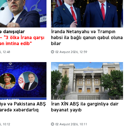
ə danışıqlar
İranda Netanyahu və Trampın
–
“3 ölkə İrana qarşı
həbsi ilə bağlı qanun qəbul oluna
n imtina edib”
bilər
Şəhərsalma ili və qanunsuz tikintilər:
nəzarət mexanizmi haradadır?
, 12:48
02 Avqust 2026, 12:59
01 İyun 2026, 11:28
iyə və Pakistana ABŞ
İran XİN ABŞ ilə gərginliyə dair
arədə xəbərdarlıq
bəyanat yayıb
, 10:12
02 Avqust 2026, 10:11