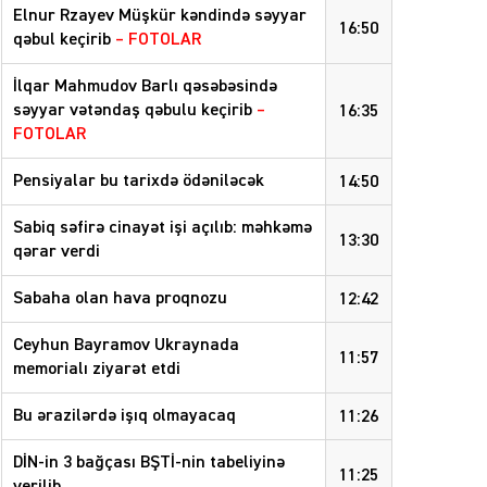
Elnur Rzayev Müşkür kəndində səyyar
16:50
qəbul keçirib
– FOTOLAR
İlqar Mahmudov Barlı qəsəbəsində
səyyar vətəndaş qəbulu keçirib
–
16:35
FOTOLAR
Pensiyalar bu tarixdə ödəniləcək
14:50
Sabiq səfirə cinayət işi açılıb: məhkəmə
13:30
qərar verdi
Sabaha olan hava proqnozu
12:42
Ceyhun Bayramov Ukraynada
11:57
memorialı ziyarət etdi
Bu ərazilərdə işıq olmayacaq
11:26
DİN-in 3 bağçası BŞTİ-nin tabeliyinə
11:25
verilib