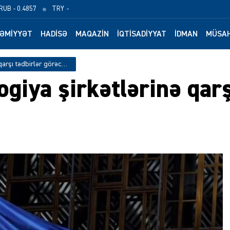
RUB
- 0.4857
TRY
-
ƏMIYYƏT
HADISƏ
MAQAZIN
İQTISADIYYAT
İDMAN
MÜSAH
Aİ ABŞ-nin texnologiya şirkətlərinə qarşı tədbirlər görəcək
giya şirkətlərinə qarş