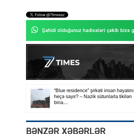
Şahidi olduğunuz hadisələri çəkib bizə 
BƏNZƏR XƏBƏRLƏR