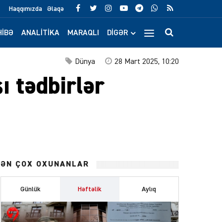
Haqqımızda
Əlaqə
IBƏ
ANALITIKA
MARAQLI
DIGƏR
Dünya
28 Mart 2025, 10:20
ı tədbirlər
ƏN ÇOX OXUNANLAR
Günlük
Həftəlik
Aylıq