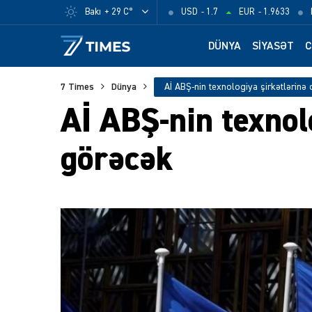
Bakı
+ 29 C°
USD
- 1.7
EUR
- 1.9633
DÜNYA
SIYASƏT
C
7 Times
Dünya
Aİ ABŞ-nin texnolo
görəcək