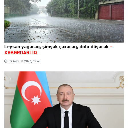
Leysan yağacaq, şimşək çaxacaq, dolu düşəcək
–
XƏBƏRDARLIQ
09 Avqust 2026, 12:48