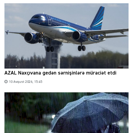
AZAL Naxçıvana gedən sərnişinlərə müraciət etdi
10 Avqust 2026, 15:45