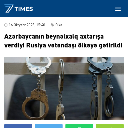
16 Oktyabr 2025, 15:40
Ölkə
Azərbaycanın beynəlxalq axtarışa
verdiyi Rusiya vətəndaşı ölkəyə gətirildi