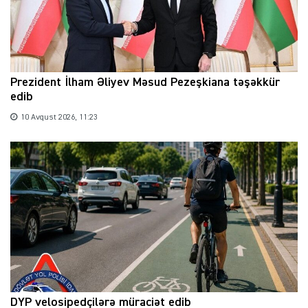
Prezident İlham Əliyev Məsud Pezeşkiana təşəkkür
edib
10 Avqust 2026, 11:23
DYP velosipedçilərə müraciət edib