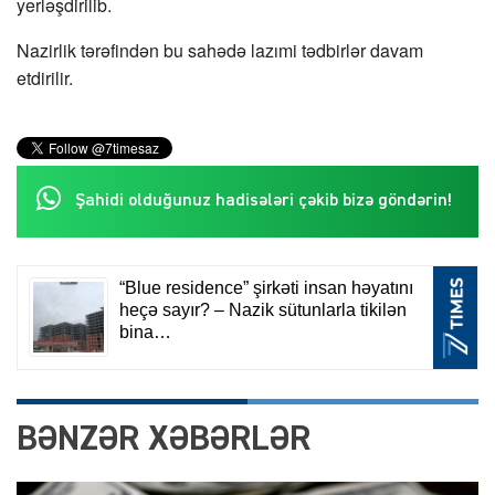
yerləşdirilib.
Nazirlik tərəfindən bu sahədə lazımi tədbirlər davam
etdirilir.
Şahidi olduğunuz hadisələri çəkib bizə göndərin!
BƏNZƏR XƏBƏRLƏR