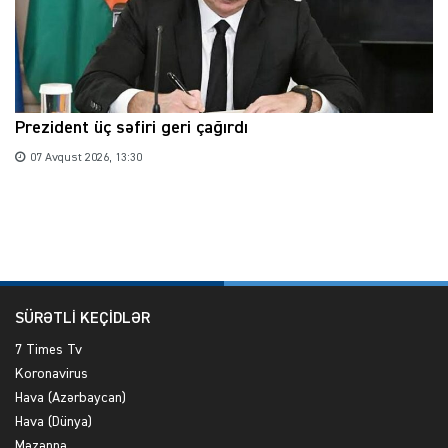
Prezident üç səfiri geri çağırdı
07 Avqust 2026, 13:30
SÜRƏTLİ KEÇİDLƏR
7 Times Tv
Koronavirus
Hava (Azərbaycan)
Hava (Dünya)
Məzənnə