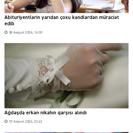
Abituriyentlərin yarıdan çoxu kəndlərdən müraciət
edib
08 Avqust 2026, 16:09
Ağdaşda erkən nikahın qarşısı alındı
07 Avqust 2026, 23:43