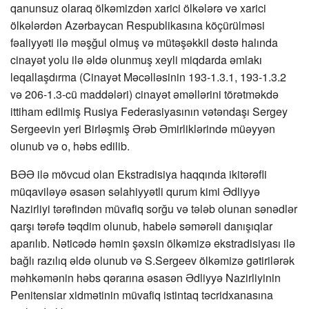
qanunsuz olaraq ölkəmizdən xarici ölkələrə və xarici
ölkələrdən Azərbaycan Respublikasına köçürülməsi
fəaliyyəti ilə məşğul olmuş və mütəşəkkil dəstə halında
cinayət yolu ilə əldə olunmuş xeyli miqdarda əmlakı
leqallaşdırma (Cinayət Məcəlləsinin 193-1.3.1, 193-1.3.2
və 206-1.3-cü maddələri) cinayət əməllərini törətməkdə
ittiham edilmiş Rusiya Federasiyasının vətəndaşı Sergey
Sergeevin yeri Birləşmiş Ərəb Əmirliklərində müəyyən
olunub və o, həbs edilib.
BƏƏ ilə mövcud olan Ekstradisiya haqqında ikitərəfli
müqaviləyə əsasən səlahiyyətli qurum kimi Ədliyyə
Nazirliyi tərəfindən müvafiq sorğu və tələb olunan sənədlər
qarşı tərəfə təqdim olunub, habelə səmərəli danışıqlar
aparılıb. Nəticədə həmin şəxsin ölkəmizə ekstradisiyası ilə
bağlı razılıq əldə olunub və S.Sergeev ölkəmizə gətirilərək
məhkəmənin həbs qərarına əsasən Ədliyyə Nazirliyinin
Penitensiar xidmətinin müvafiq istintaq təcridxanasına