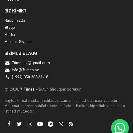
BİZ KİMİK?
Haqqımızda
Əlaqə
Media
Məxfilik Siyasəti
BİZİMLƏ ƏLAQƏ
7timesaz@gmail.com
info@7times.az
(+994) 050 308-61-18
© 2020,
7 Times
– Bütün hüquqlar qorunur.
Saytdakı materialların istifadəsi zamanı istinad edilməsi vacibdir.
Məlumat internet səhifələrində istifadə edildikdə hiperlink vasitəsi ilə
istinad mütləqdir.