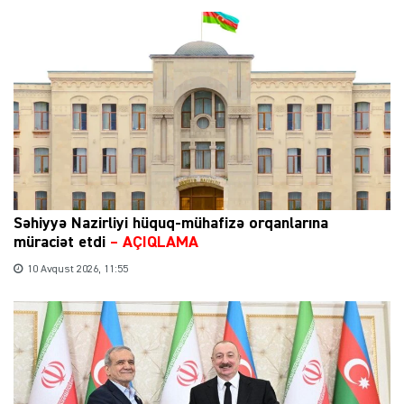
Səhiyyə Nazirliyi hüquq-mühafizə orqanlarına
müraciət etdi
–
AÇIQLAMA
10 Avqust 2026, 11:55