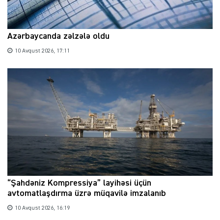
Azərbaycanda zəlzələ oldu
10 Avqust 2026, 17:11
“Şahdəniz Kompressiya” layihəsi üçün
avtomatlaşdırma üzrə müqavilə imzalanıb
10 Avqust 2026, 16:19