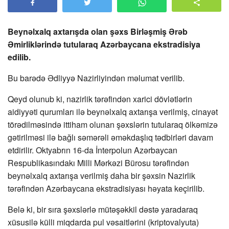
Beynəlxalq axtarışda olan şəxs Birləşmiş Ərəb
Əmirliklərində tutularaq Azərbaycana ekstradisiya
edilib.
Bu barədə Ədliyyə Nazirliyindən məlumat verilib.
Qeyd olunub ki, nazirlik tərəfindən xarici dövlətlərin
aidiyyəti qurumları ilə beynəlxalq axtarışa verilmiş, cinayət
törədilməsində ittiham olunan şəxslərin tutularaq ölkəmizə
gətirilməsi ilə bağlı səmərəli əməkdaşlıq tədbirləri davam
etdirilir. Oktyabrın 16-da İnterpolun Azərbaycan
Respublikasındakı Milli Mərkəzi Bürosu tərəfindən
beynəlxalq axtarışa verilmiş daha bir şəxsin Nazirlik
tərəfindən Azərbaycana ekstradisiyası həyata keçirilib.
Belə ki, bir sıra şəxslərlə mütəşəkkil dəstə yaradaraq
xüsusilə külli miqdarda pul vəsaitlərini (kriptovalyuta)