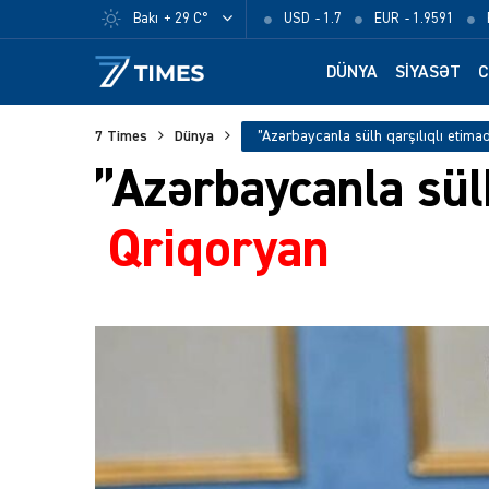
Bakı
+ 29 C°
USD
- 1.7
EUR
- 1.9591
DÜNYA
SIYASƏT
C
7 Times
Dünya
”Azərbaycanla sül
Qriqoryan