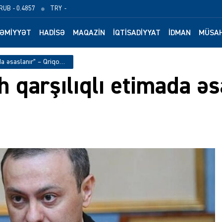
RUB
- 0.4857
TRY
-
ƏMIYYƏT
HADISƏ
MAQAZIN
İQTISADIYYAT
İDMAN
MÜSAH
”Azərbaycanla sülh qarşılıqlı etimada əsaslanır” – Qriqoryan
h qarşılıqlı etimada ə