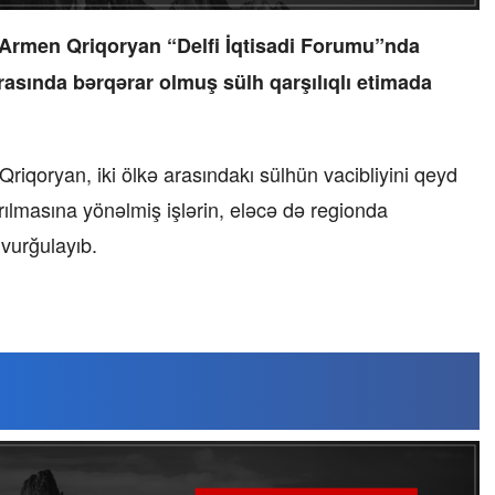
i Armen Qriqoryan “Delfi İqtisadi Forumu”nda
asında bərqərar olmuş sülh qarşılıqlı etimada
riqoryan, iki ölkə arasındakı sülhün vacibliyini qeyd
rılmasına yönəlmiş işlərin, eləcə də regionda
vurğulayıb.