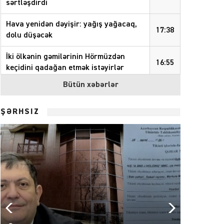
sərtləşdirdi
Hava yenidən dəyişir: yağış yağacaq,
17:38
dolu düşəcək
İki ölkənin gəmilərinin Hörmüzdən
16:55
keçidini qadağan etmək istəyirlər
Bütün xəbərlər
Quba rayonunda növbəti təmizlik
16:46
aksiyası keçirilib
– FOTOLAR
ŞƏRHSİZ
Azərbaycanda vergi borcları 4 milyard
16:21
manatı keçib
Sabah 39 dərəcə isti olacaq
15:21
Prezident Pakistana və Malayziyaya
14:18
səfir təyin etdi
Azərbaycan Beynəlxalq İnvestisiya
14:00
Forumunun Təşkilat Komitəsi yaradılıb