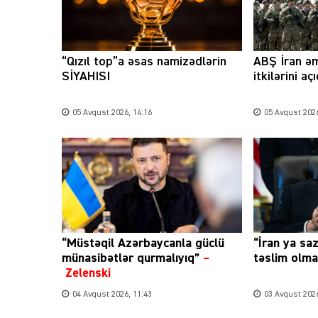
“Qızıl top”a əsas namizədlərin
ABŞ İran əm
SİYAHISI
itkilərini aç
05 Avqust 2026, 14:16
05 Avqust 2026
“Müstəqil Azərbaycanla güclü
“İran ya sa
münasibətlər qurmalıyıq”
–
təslim olmal
Zelenski
04 Avqust 2026, 11:43
03 Avqust 2026