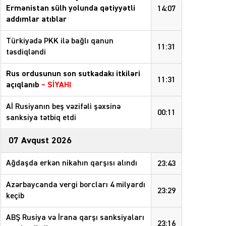
Ermənistan sülh yolunda qətiyyətli
14:07
addımlar atıblar
Türkiyədə PKK ilə bağlı qanun
11:31
təsdiqləndi
Rus ordusunun son sutkadakı itkiləri
11:31
açıqlanıb
–
SİYAHI
Aİ Rusiyanın beş vəzifəli şəxsinə
00:11
sanksiya tətbiq etdi
07 Avqust 2026
Ağdaşda erkən nikahın qarşısı alındı
23:43
Azərbaycanda vergi borcları 4 milyardı
23:29
keçib
ABŞ Rusiya və İrana qarşı sanksiyaları
23:16