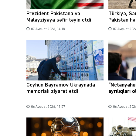
Prezident Pakistana və
Türkiyə, Sə
Malayziyaya səfir təyin etdi
Pakistan hər
07 Avqust 2026, 14:18
07 Avqust 2026
Ceyhun Bayramov Ukraynada
“Netanyahu 
memorialı ziyarət etdi
ayrılıqları 
06 Avqust 2026, 11:57
06 Avqust 2026