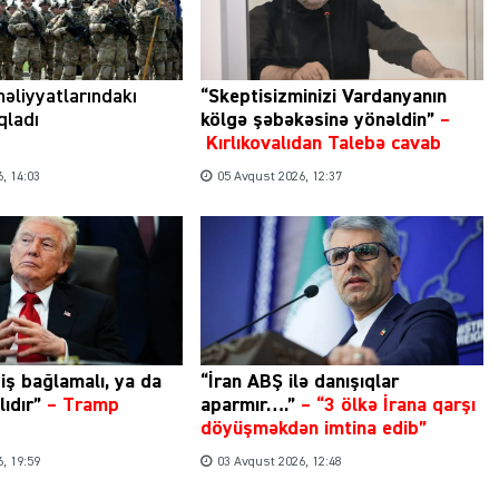
əliyyatlarındakı
“Skeptisizminizi Vardanyanın
ıqladı
kölgə şəbəkəsinə yönəldin”
–
Kırlıkovalıdan Talebə cavab
, 14:03
05 Avqust 2026, 12:37
ziş bağlamalı, ya da
“İran ABŞ ilə danışıqlar
ıdır”
–
Tramp
aparmır….”
–
“3 ölkə İrana qarşı
döyüşməkdən imtina edib”
, 19:59
03 Avqust 2026, 12:48