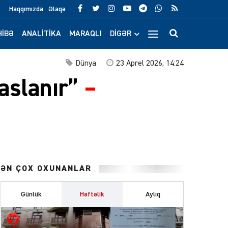
Haqqımızda
Əlaqə
IBƏ
ANALITIKA
MARAQLI
DIGƏR
Dünya
23 Aprel 2026, 14:24
saslanır”
–
ƏN ÇOX OXUNANLAR
Günlük
Həftəlik
Aylıq