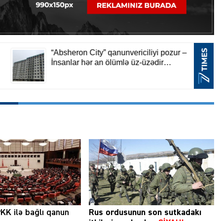
KK ilə bağlı qanun
Rus ordusunun son sutkadakı