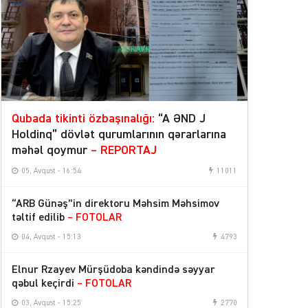
Qubada tikinti özbaşınalığı:
“A ƏND J
Holdinq” dövlət qurumlarının qərarlarına
məhəl qoymur
– REPORTAJ
05, Avqust - 16:54
11011
“ARB Günəş”in direktoru Məhsim Məhsimov
təltif edilib
– FOTOLAR
04, Avqust - 15:13
4793
Elnur Rzayev Mürşüdoba kəndində səyyar
qəbul keçirdi
– FOTOLAR
03, Avqust - 15:25
2770