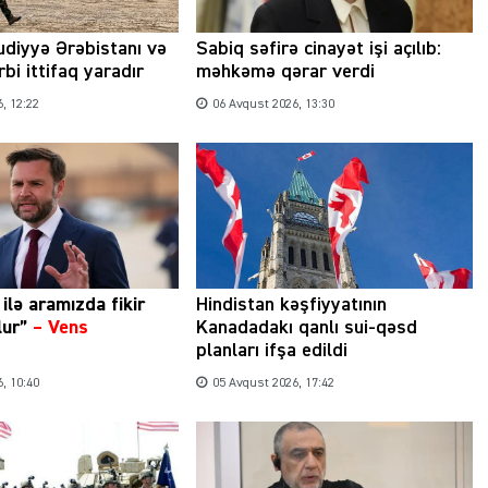
udiyyə Ərəbistanı və
Sabiq səfirə cinayət işi açılıb:
bi ittifaq yaradır
məhkəmə qərar verdi
, 12:22
06 Avqust 2026, 13:30
ilə aramızda fikir
Hindistan kəşfiyyatının
olur”
–
Vens
Kanadadakı qanlı sui-qəsd
planları ifşa edildi
, 10:40
05 Avqust 2026, 17:42