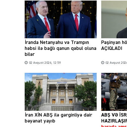
İranda Netanyahu və Trampın
Paşinyan hö
həbsi ilə bağlı qanun qəbul oluna
AÇIQLADI
bilər
02 Avqust 2026, 12:59
02 Avqust 2026
İran XİN ABŞ ilə gərginliyə dair
ABŞ VƏ İS
bəyanat yayıb
HAZIRLAŞI
barədə əmr 