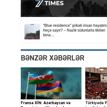
BƏNZƏR XƏBƏRLƏR
Fransa XİN: Azərbaycan və
Türkiyədə P