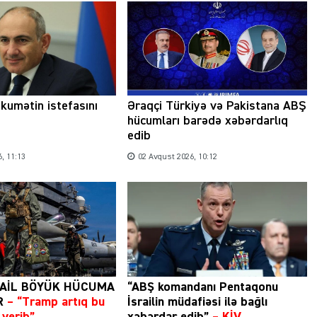
Şəhərsalma ili və qanunsuz tikintilər:
kumətin istefasını
Əraqçi Türkiyə və Pakistana ABŞ
nəzarət mexanizmi haradadır?
hücumları barədə xəbərdarlıq
edib
01 İyun 2026, 11:28
, 11:13
02 Avqust 2026, 10:12
RAİL BÖYÜK HÜCUMA
“ABŞ komandanı Pentaqonu
R
– “Tramp artıq bu
İsrailin müdafiəsi ilə bağlı
verib”
xəbərdar edib”
–
KİV