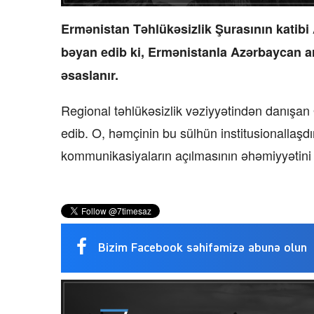
Ermənistan Təhlükəsizlik Şurasının katib
bəyan edib ki, Ermənistanla Azərbaycan ar
əsaslanır.
Regional təhlükəsizlik vəziyyətindən danışan Q
edib. O, həmçinin bu sülhün institusionallaşdı
kommunikasiyaların açılmasının əhəmiyyətini 
Bizim Facebook səhifəmizə abunə olun