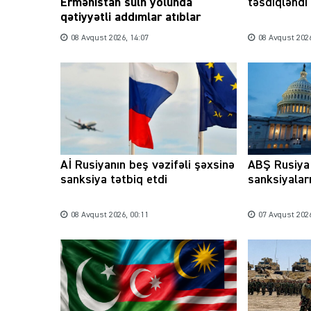
Ermənistan sülh yolunda
təsdiqləndi
qətiyyətli addımlar atıblar
08 Avqust 2026, 14:07
08 Avqust 2026
Aİ Rusiyanın beş vəzifəli şəxsinə
ABŞ Rusiya 
sanksiya tətbiq etdi
sanksiyaları
08 Avqust 2026, 00:11
07 Avqust 2026