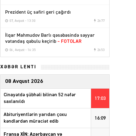
Prezident üç səfiri geri çağırdı
07, Avqust - 13:30
2677
İlqar Mahmudov Barlı qəsəbəsində səyyar
vətəndaş qəbulu keçirib
– FOTOLAR
06, Avqust - 16:35
2653
XƏBƏR LENTİ
08 Avqust 2026
Cinayətdə şübhəli bilinən 52 nəfər
17:03
saxlanıldı
Abituriyentlərin yarıdan çoxu
16:09
kəndlərdən müraciət edib
Fransa XİN: Azərbaycan və