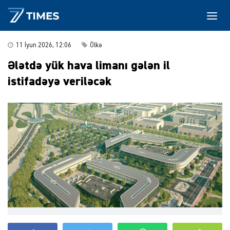
11 İyun 2026, 12:06
Ölkə
Ələtdə yük hava limanı gələn il
istifadəyə veriləcək