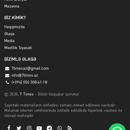
Məzənnə
BİZ KİMİK?
Haqqımızda
Əlaqə
Media
Məxfilik Siyasəti
BİZİMLƏ ƏLAQƏ
7timesaz@gmail.com
info@7times.az
(+994) 050 308-61-18
© 2020,
7 Times
– Bütün hüquqlar qorunur.
Saytdakı materialların istifadəsi zamanı istinad edilməsi vacibdir.
Məlumat internet səhifələrində istifadə edildikdə hiperlink vasitəsi ilə
istinad mütləqdir.