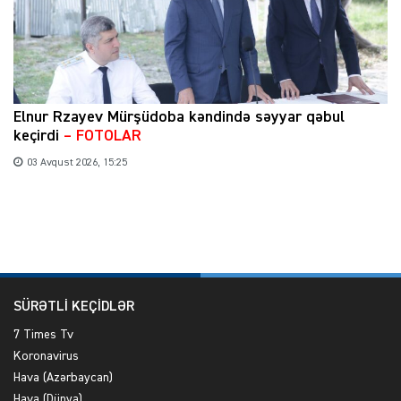
Elnur Rzayev Mürşüdoba kəndində səyyar qəbul
keçirdi
– FOTOLAR
03 Avqust 2026, 15:25
SÜRƏTLİ KEÇİDLƏR
7 Times Tv
Koronavirus
Hava (Azərbaycan)
Hava (Dünya)