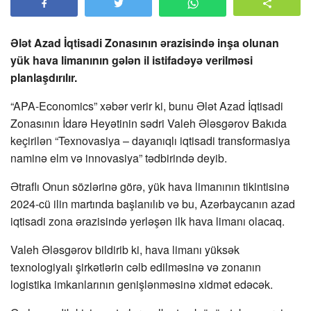
Ələt Azad İqtisadi Zonasının ərazisində inşa olunan
yük hava limanının gələn il istifadəyə verilməsi
planlaşdırılır.
“APA-Economics” xəbər verir ki, bunu Ələt Azad İqtisadi
Zonasının İdarə Heyətinin sədri Valeh Ələsgərov Bakıda
keçirilən “Texnovasiya – dayanıqlı iqtisadi transformasiya
naminə elm və innovasiya” tədbirində deyib.
Ətraflı Onun sözlərinə görə, yük hava limanının tikintisinə
2024-cü ilin martında başlanılıb və bu, Azərbaycanın azad
iqtisadi zona ərazisində yerləşən ilk hava limanı olacaq.
Valeh Ələsgərov bildirib ki, hava limanı yüksək
texnologiyalı şirkətlərin cəlb edilməsinə və zonanın
logistika imkanlarının genişlənməsinə xidmət edəcək.