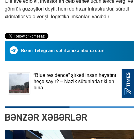
O əlavə edib ki, investorları cəlb etmək üçün təkcə vergi və
gömrük güzəştləri deyil, həm də hazır infrastruktur, sürətli
xidmətlər və əlverişli logistika imkanları vacibdir.
Bizim Telegram səhifəmizə abunə olun
BƏNZƏR XƏBƏRLƏR