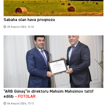
Sabaha olan hava proqnozu
05 Avqust 2026, 12:36
“ARB Günəş”in direktoru Məhsim Məhsimov təltif
edilib
– FOTOLAR
04 Avqust 2026, 15:13