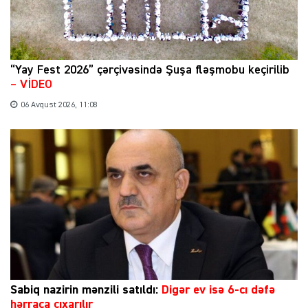
“Yay Fest 2026” çərçivəsində Şuşa fləşmobu keçirilib
– VİDEO
06 Avqust 2026, 11:08
Sabiq nazirin mənzili satıldı:
Digər ev isə 6-cı dəfə
hərraca çıxarılır