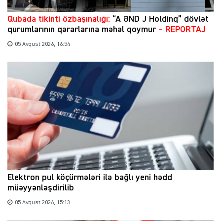
Qubada tikinti özbaşınalığı:
“A ƏND J Holdinq” dövlət
qurumlarının qərarlarına məhəl qoymur
– REPORTAJ
05 Avqust 2026, 16:54
Elektron pul köçürmələri ilə bağlı yeni hədd
müəyyənləşdirilib
05 Avqust 2026, 15:13