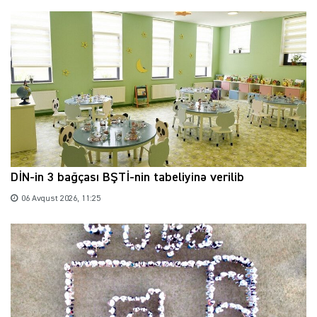
DİN-in 3 bağçası BŞTİ-nin tabeliyinə verilib
06 Avqust 2026, 11:25