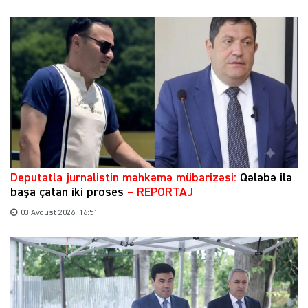
​Deputatla jurnalistin məhkəmə mübarizəsi:
Qələbə ilə
başa çatan iki proses
– REPORTAJ
03 Avqust 2026, 16:51