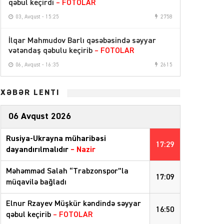
qəbul keçirdi
– FOTOLAR
03, Avqust - 15:25
2758
İlqar Mahmudov Barlı qəsəbəsində səyyar
vətəndaş qəbulu keçirib
– FOTOLAR
06, Avqust - 16:35
2615
XƏBƏR LENTİ
06 Avqust 2026
Rusiya-Ukrayna müharibəsi
17:29
dayandırılmalıdır
– Nazir
Məhəmməd Salah “Trabzonspor”la
17:09
müqavilə bağladı
Elnur Rzayev Müşkür kəndində səyyar
16:50
qəbul keçirib
– FOTOLAR