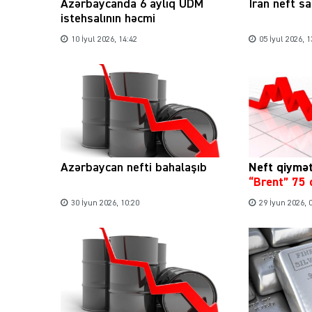
Azərbaycanda 6 aylıq ÜDM
İran neft sa
istehsalının həcmi
10 İyul 2026, 14:42
05 İyul 2026, 1
Azərbaycan nefti bahalaşıb
Neft qiymət
“Brent” 75 
30 İyun 2026, 10:20
29 İyun 2026, 