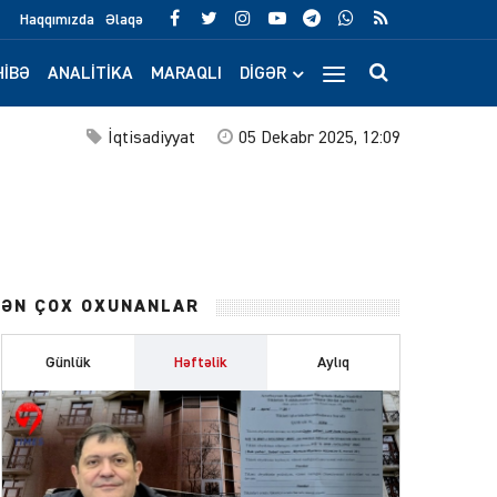
Haqqımızda
Əlaqə
IBƏ
ANALITIKA
MARAQLI
DIGƏR
İqtisadiyyat
05 Dekabr 2025, 12:09
ƏN ÇOX OXUNANLAR
Günlük
Həftəlik
Aylıq