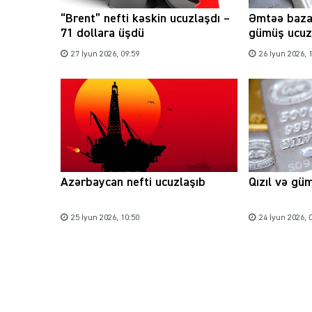
“Brent” nefti kəskin ucuzlaşdı –
Əmtəə bazar
71 dollara üşdü
gümüş ucuz
27 İyun 2026, 09:59
26 İyun 2026, 
Azərbaycan nefti ucuzlaşıb
Qızıl və gü
25 İyun 2026, 10:50
24 İyun 2026, 