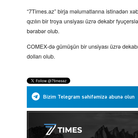
“7Times.az” birja məlumatlarına istinadən xə
qızılın bir troya unsiyası üzrə dekabr fyuçers
bərabər olub.
COMEX-də gümüşün bir unsiyası üzrə dekabr 
dolları olub.
Bizim Telegram səhifəmizə abunə olun