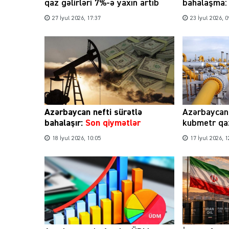
qaz gəlirləri 7%-ə yaxın artıb
bahalaşma: 
27 İyul 2026, 17:37
23 İyul 2026, 0
Azərbaycan nefti sürətlə
Azərbaycan 
bahalaşır:
Son qiymətlər
kubmetr qaz
18 İyul 2026, 10:05
17 İyul 2026, 1