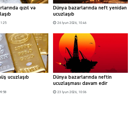
larında qızıl və
Dünya bazarlarında neft yenidən
laşıb
ucuzlaşıb
11:25
26 İyun 2026, 10:46
Şəhərsalma ili və qanunsuz tikintilər:
nəzarət mexanizmi haradadır?
01 İyun 2026, 11:28
müş ucuzlaşıb
Dünya bazarlarında neftin
ucuzlaşması davam edir
09:58
23 İyun 2026, 10:06