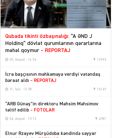
Qubada tikinti özbaşınalığı:
“A ƏND J
Holdinq” dövlət qurumlarının qərarlarına
məhəl qoymur
– REPORTAJ
05, Avqust - 16:54
10993
İcra başçısının məhkəməyə verdiyi vətəndaş
bəraət aldı
– REPORTAJ
31, İyul - 13:38
10149
“ARB Günəş”in direktoru Məhsim Məhsimov
təltif edilib
– FOTOLAR
04, Avqust - 15:13
4781
Elnur Rzayev Mürşüdoba kəndində səyyar