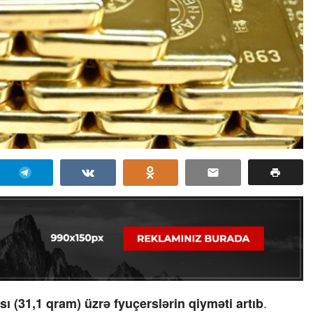
.
sı (31,1 qram) üzrə fyuçerslərin qiyməti artıb