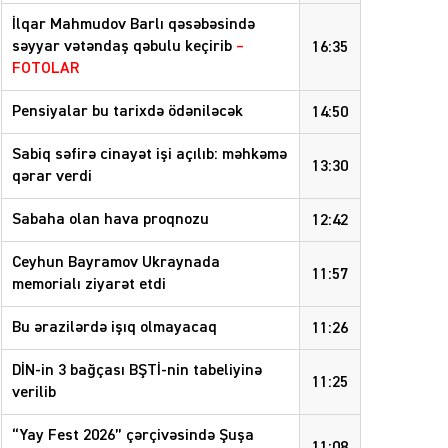
İlqar Mahmudov Barlı qəsəbəsində
səyyar vətəndaş qəbulu keçirib
–
16:35
FOTOLAR
Pensiyalar bu tarixdə ödəniləcək
14:50
Sabiq səfirə cinayət işi açılıb: məhkəmə
13:30
qərar verdi
Sabaha olan hava proqnozu
12:42
Ceyhun Bayramov Ukraynada
11:57
memorialı ziyarət etdi
Bu ərazilərdə işıq olmayacaq
11:26
DİN-in 3 bağçası BŞTİ-nin tabeliyinə
11:25
verilib
“Yay Fest 2026” çərçivəsində Şuşa
11:08