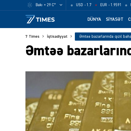
Bakı
+ 29 C°
USD
- 1.7
EUR
- 1.9591
DÜNYA
SIYASƏT
C
7 Times
İqtisadiyyat
Əmtəə bazarlarında qızıl bah
Əmtəə bazarlarınd