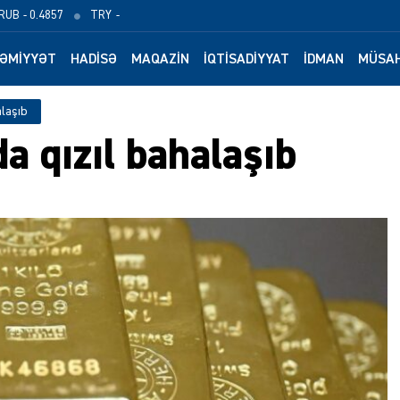
RUB
- 0.4857
TRY
-
ƏMIYYƏT
HADISƏ
MAQAZIN
İQTISADIYYAT
İDMAN
MÜSAH
alaşıb
a qızıl bahalaşıb