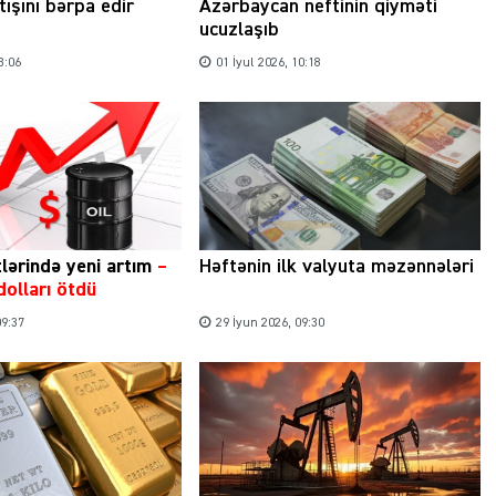
tışını bərpa edir
Azərbaycan neftinin qiyməti
ucuzlaşıb
3:06
01 İyul 2026, 10:18
lərində yeni artım
–
Həftənin ilk valyuta məzənnələri
dolları ötdü
09:37
29 İyun 2026, 09:30