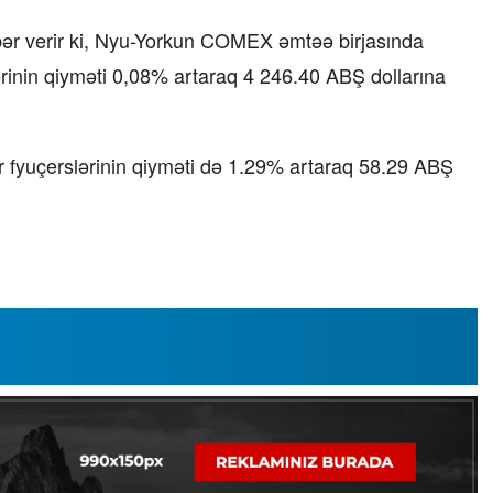
bər verir ki, Nyu-Yorkun COMEX əmtəə birjasında
lərinin qiyməti 0,08% artaraq 4 246.40 ABŞ dollarına
fyuçerslərinin qiyməti də 1.29% artaraq 58.29 ABŞ