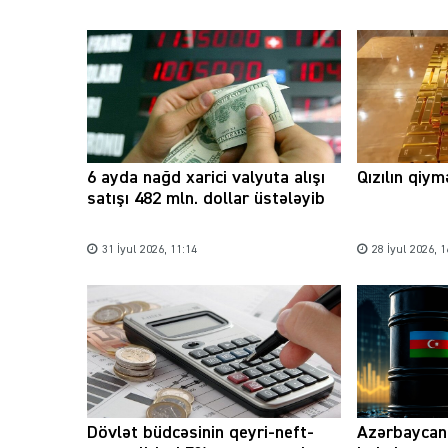
6 ayda nağd xarici valyuta alışı
Qızılın qiy
satışı 482 mln. dollar üstələyib
31 İyul 2026, 11:14
28 İyul 2026, 1
Dövlət büdcəsinin qeyri-neft-
Azərbaycan