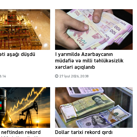
məti aşağı düşdü
I yarımildə Azərbaycanın
müdafiə və milli təhlükəsizlik
xərcləri açıqlanıb
6:14
27 İyul 2026, 20:38
 neftindən rekord
Dollar tarixi rekord qırdı