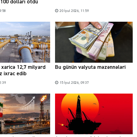
100 dolları ötdü
9:58
20 İyul 2026, 11:59
xaricə 12,7 milyard
Bu günün valyuta məzənnələri
 ixrac edib
2:39
15 İyul 2026, 09:37