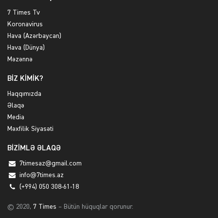
7 Times Tv
Koronavirus
Hava (Azərbaycan)
Hava (Dünya)
Məzənnə
BİZ KİMİK?
Haqqımızda
Əlaqə
Media
Məxfilik Siyasəti
BİZİMLƏ ƏLAQƏ
7timesaz@gmail.com
info@7times.az
(+994) 050 308-61-18
© 2020,
7 Times
– Bütün hüquqlar qorunur.