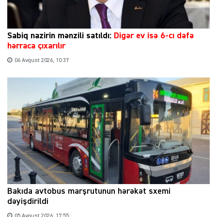
Sabiq nazirin mənzili satıldı:
Digər ev isə 6-cı dəfə
hərraca çıxarılır
06 Avqust 2026, 10:37
Bakıda avtobus marşrutunun hərəkət sxemi
dəyişdirildi
05 Avqust 2026, 17:55