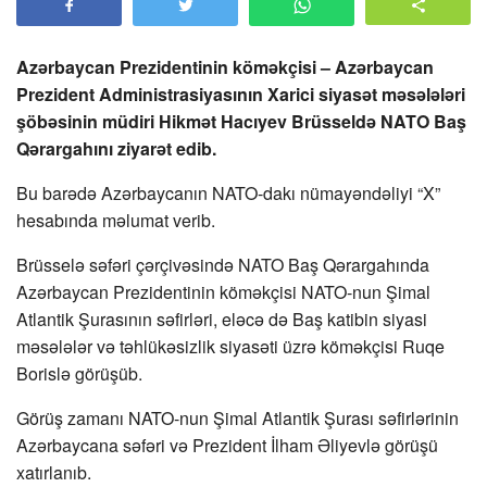
Azərbaycan Prezidentinin köməkçisi – Azərbaycan
Prezident Administrasiyasının Xarici siyasət məsələləri
şöbəsinin müdiri Hikmət Hacıyev Brüsseldə NATO Baş
Qərargahını ziyarət edib.
Bu barədə Azərbaycanın NATO-dakı nümayəndəliyi “X”
hesabında məlumat verib.
Brüsselə səfəri çərçivəsində NATO Baş Qərargahında
Azərbaycan Prezidentinin köməkçisi NATO-nun Şimal
Atlantik Şurasının səfirləri, eləcə də Baş katibin siyasi
məsələlər və təhlükəsizlik siyasəti üzrə köməkçisi Ruqe
Borislə görüşüb.
Görüş zamanı NATO-nun Şimal Atlantik Şurası səfirlərinin
Azərbaycana səfəri və Prezident İlham Əliyevlə görüşü
xatırlanıb.