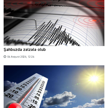
Şahbuzda zəlzələ olub
04 Avqust 2026, 12:24