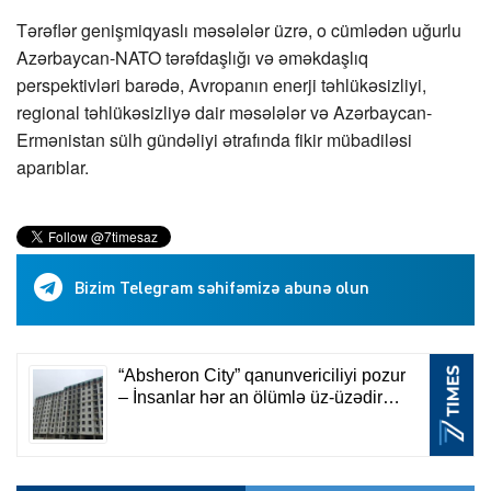
Tərəflər genişmiqyaslı məsələlər üzrə, o cümlədən uğurlu
Azərbaycan-NATO tərəfdaşlığı və əməkdaşlıq
perspektivləri barədə, Avropanın enerji təhlükəsizliyi,
regional təhlükəsizliyə dair məsələlər və Azərbaycan-
Ermənistan sülh gündəliyi ətrafında fikir mübadiləsi
aparıblar.
Bizim Telegram səhifəmizə abunə olun