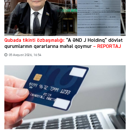
Qubada tikinti özbaşınalığı:
“A ƏND J Holdinq” dövlət
qurumlarının qərarlarına məhəl qoymur
– REPORTAJ
05 Avqust 2026, 16:54