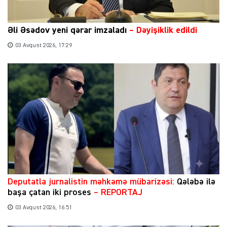
Əli Əsədov yeni qərar imzaladı
– Dəyişiklik edildi
03 Avqust 2026, 17:29
​Deputatla jurnalistin məhkəmə mübarizəsi:
Qələbə ilə
başa çatan iki proses
– REPORTAJ
03 Avqust 2026, 16:51