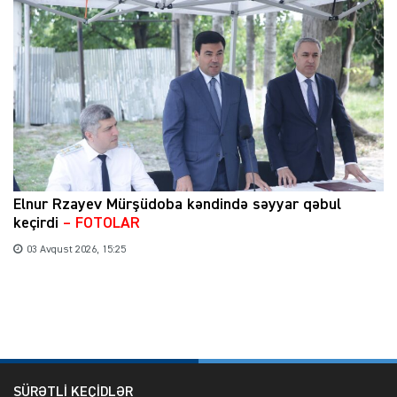
Elnur Rzayev Mürşüdoba kəndində səyyar qəbul
keçirdi
– FOTOLAR
03 Avqust 2026, 15:25
SÜRƏTLİ KEÇİDLƏR