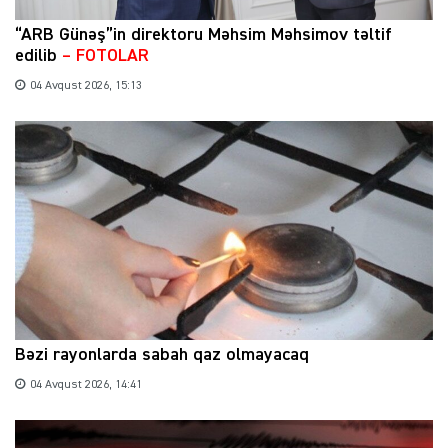
“ARB Günəş”in direktoru Məhsim Məhsimov təltif
edilib
– FOTOLAR
04 Avqust 2026, 15:13
Bəzi rayonlarda sabah qaz olmayacaq
04 Avqust 2026, 14:41