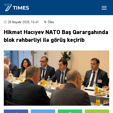
28 Noyabr 2025, 16:41
Ölkə
Hikmət Hacıyev NATO Baş Qərargahında
blok rəhbərliyi ilə görüş keçirib