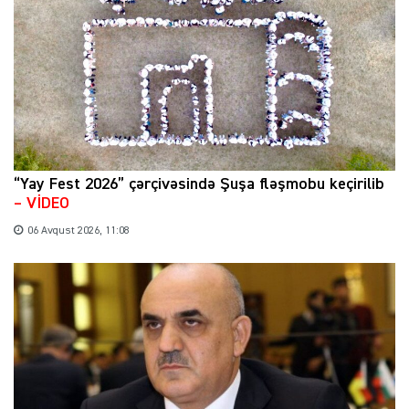
“Yay Fest 2026” çərçivəsində Şuşa fləşmobu keçirilib
– VİDEO
06 Avqust 2026, 11:08