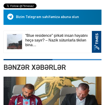
Bizim Telegram səhifəmizə abunə olun
BƏNZƏR XƏBƏRLƏR