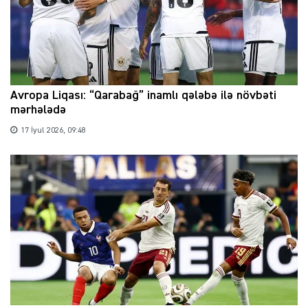
Avropa Liqası: “Qarabağ” inamlı qələbə ilə növbəti
mərhələdə
17 İyul 2026, 09:48