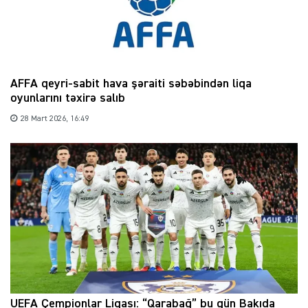
AFFA qeyri-sabit hava şəraiti səbəbindən liqa
oyunlarını təxirə salıb
28 Mart 2026, 16:49
UEFA Çempionlar Liqası: “Qarabağ” bu gün Bakıda