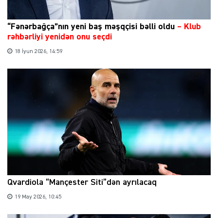
“Fənərbağça”nın yeni baş məşqçisi bəlli oldu
–
Klub
rəhbərliyi yenidən onu seçdi
18 İyun 2026, 14:59
Qvardiola “Mançester Siti”dən ayrılacaq
19 May 2026, 10:45