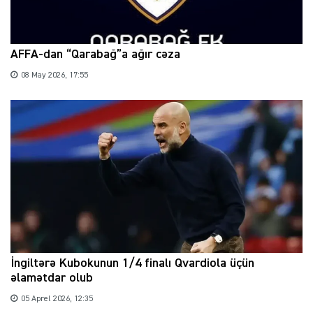
AFFA-dan “Qarabağ”a ağır cəza
08 May 2026, 17:55
İngiltərə Kubokunun 1/4 finalı Qvardiola üçün
əlamətdar olub
05 Aprel 2026, 12:35