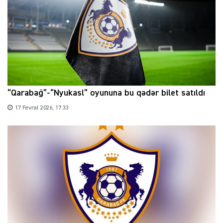
“Qarabağ”-“Nyukasl” oyununa bu qədər bilet satıldı
17 Fevral 2026, 17:33