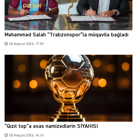
Məhəmməd Salah “Trabzonspor”la müqavilə bağladı
06 Avqust 2026, 17:09
“Qızıl top”a əsas namizədlərin SİYAHISI
05 Avqust 2026, 14:16