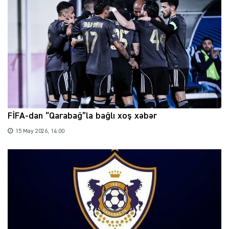
FİFA-dan “Qarabağ”la bağlı xoş xəbər
15 May 2026, 14:00