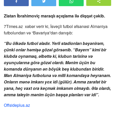
Zlatan İbrahimoviç maraqlı açıqlama ilə diqqət çəkib.
7Times.az xəbər verir ki, İsveçli futbol əfsanəsi Almaniya
futbolundan və “Bavariya”dan danışıb:
“Bu ölkədə futbol əladır. Yerli stadionları bəyənirəm,
çünki onlar həmişə gözəl görsənib. “Bayern” kimi bir
klubda oynamaq, əlbəttə ki, klubun tarixinə və
oyunçularına görə gözəl olardı. Mənim üçün bu
komanda dünyanın ən böyük beş klubundan biridir.
Mən Almaniya futboluna və milli komandaya heyranam.
Onların mənə imkanı yox idi (gülür). Amma zarafat bir
yana, heç vaxt ora keçmək imkanım olmayıb. Əla olardı,
amma taleyin mənim üçün başqa planları var idi”.
Offsideplus.az