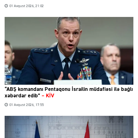
01 Avqust 2026, 21:02
“ABŞ komandanı Pentaqonu İsrailin müdafiəsi ilə bağlı
xəbərdar edib”
–
KİV
01 Avqust 2026, 17:55