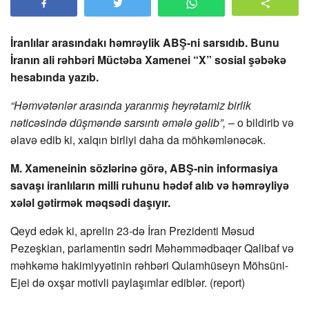
İranlılar arasındakı həmrəylik ABŞ-ni sarsıdıb.
Bunu
İranın ali rəhbəri Müctəba Xamenei “X” sosial şəbəkə
hesabında yazıb.
“Həmvətənlər arasında yaranmış heyrətamiz birlik
nəticəsində düşməndə sarsıntı əmələ gəlib”,
– o bildirib və
əlavə edib ki, xalqın birliyi daha da möhkəmlənəcək.
M. Xameneinin sözlərinə görə, ABŞ-nin informasiya
savaşı iranlıların milli ruhunu hədəf alıb və həmrəyliyə
xələl gətirmək məqsədi daşıyır.
Qeyd edək ki, aprelin 23-də İran Prezidenti Məsud
Pezeşkian, parlamentin sədri Məhəmmədbaqer Qalibaf və
məhkəmə hakimiyyətinin rəhbəri Qulamhüseyn Möhsüni-
Ejei də oxşar motivli paylaşımlar ediblər. (report)