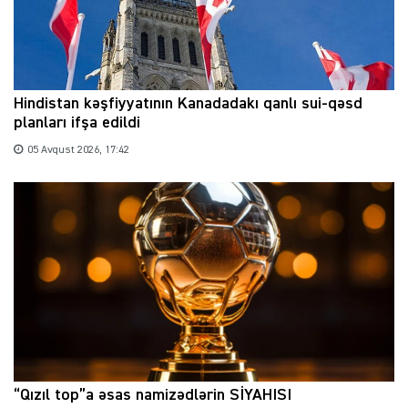
Hindistan kəşfiyyatının Kanadadakı qanlı sui-qəsd
planları ifşa edildi
05 Avqust 2026, 17:42
“Qızıl top”a əsas namizədlərin SİYAHISI