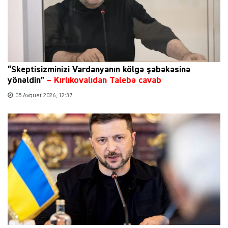
“Skeptisizminizi Vardanyanın kölgə şəbəkəsinə
yönəldin”
–
Kırlıkovalıdan Talebə cavab
05 Avqust 2026, 12:37