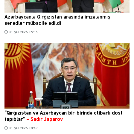
Azərbaycanla Qırğızıstan arasında imzalanmış
sənədlər mübadilə edildi
31 İyul 2026, 09:16
“Qırğızıstan və Azərbaycan bir-birində etibarlı dost
tapıblar”
–
Sadır Japarov
31 İyul 2026, 08:49