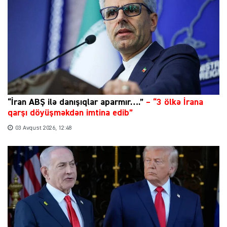
“İran ABŞ ilə danışıqlar aparmır….”
–
“3 ölkə İrana
qarşı döyüşməkdən imtina edib”
03 Avqust 2026, 12:48