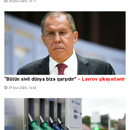
30 İyul 2026, 13:11
“Bütün sivil dünya bizə qarşıdır”
– Lavrov şikayətlənir
29 İyul 2026, 14:43