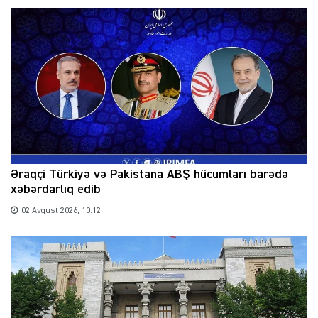
Əraqçi Türkiyə və Pakistana ABŞ hücumları barədə
xəbərdarlıq edib
02 Avqust 2026, 10:12