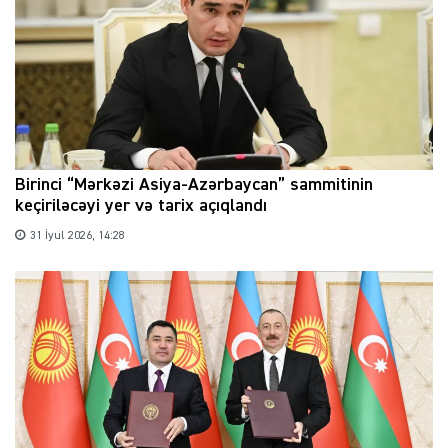
Birinci “Mərkəzi Asiya-Azərbaycan” sammitinin
keçiriləcəyi yer və tarix açıqlandı
31 İyul 2026, 14:28