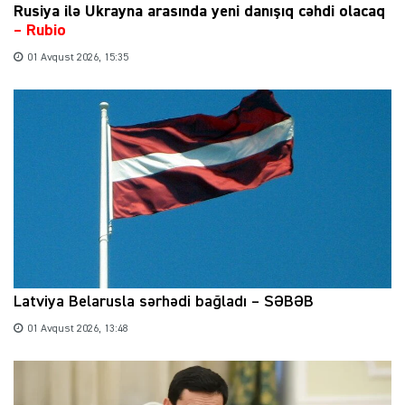
Rusiya ilə Ukrayna arasında yeni danışıq cəhdi olacaq
– Rubio
01 Avqust 2026, 15:35
Latviya Belarusla sərhədi bağladı – SƏBƏB
01 Avqust 2026, 13:48