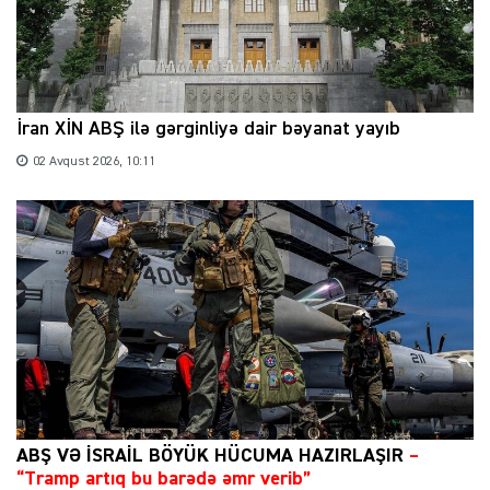
İran XİN ABŞ ilə gərginliyə dair bəyanat yayıb
02 Avqust 2026, 10:11
ABŞ VƏ İSRAİL BÖYÜK HÜCUMA HAZIRLAŞIR
–
“Tramp artıq bu barədə əmr verib”