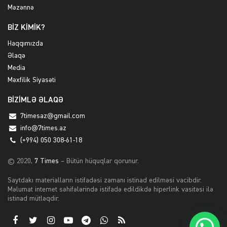
Məzənnə
BİZ KİMİK?
Haqqımızda
Əlaqə
Media
Məxfilik Siyasəti
BİZİMLƏ ƏLAQƏ
7timesaz@gmail.com
info@7times.az
(+994) 050 308-61-18
© 2020,
7 Times
– Bütün hüquqlar qorunur.
Saytdakı materialların istifadəsi zamanı istinad edilməsi vacibdir.
Məlumat internet səhifələrində istifadə edildikdə hiperlink vasitəsi ilə
istinad mütləqdir.