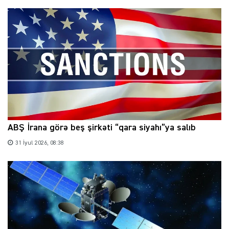
ABŞ İrana görə beş şirkəti “qara siyahı”ya salıb
31 İyul 2026, 08:38