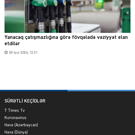
Yanacaq çatışmazlığına görə fövqəladə vəziyyət elan
etdilər
28 İyul 2026, 12:21
SÜRƏTLİ KEÇİDLƏR
7 Times Tv
Koronavirus
Hava (Azərbaycan)
Hava (Dünya)