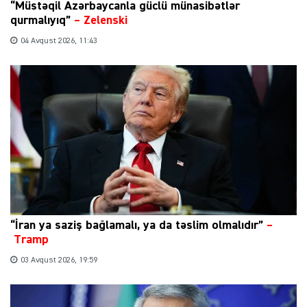
“Müstəqil Azərbaycanla güclü münasibətlər
qurmalıyıq”
–
Zelenski
04 Avqust 2026, 11:43
“İran ya saziş bağlamalı, ya da təslim olmalıdır”
–
Tramp
03 Avqust 2026, 19:59