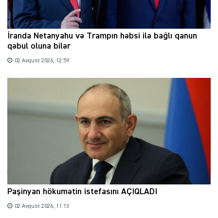
İranda Netanyahu və Trampın həbsi ilə bağlı qanun
qəbul oluna bilər
02 Avqust 2026, 12:59
Paşinyan hökumətin istefasını AÇIQLADI
02 Avqust 2026, 11:13