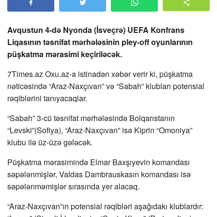
Avqustun 4-də Nyonda (İsveçrə) UEFA Konfrans
Liqasının təsnifat mərhələsinin pley-off oyunlarının
püşkatma mərasimi keçiriləcək.
7Times.az Oxu.az-a istinadən xəbər verir ki, püşkatma
nəticəsində “Araz-Naxçıvan” və “Sabah” klubları potensial
rəqiblərini tanıyacaqlar.
“Sabah” 3-cü təsnifat mərhələsində Bolqarıstanın
“Levski”(Sofiya), “Araz-Naxçıvan” isə Kiprin “Omoniya”
klubu ilə üz-üzə gələcək.
Püşkatma mərasimində Elmar Baxşıyevin komandası
səpələnmişlər, Valdas Dambrauskasın komandası isə
səpələnməmişlər sırasında yer alacaq.
“Araz-Naxçıvan”ın potensial rəqibləri aşağıdakı klublardır: