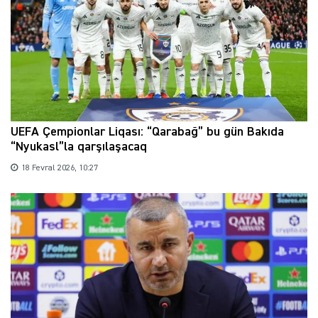
UEFA Çempionlar Liqası: “Qarabağ” bu gün Bakıda
“Nyukasl”la qarşılaşacaq
18 Fevral 2026, 10:27