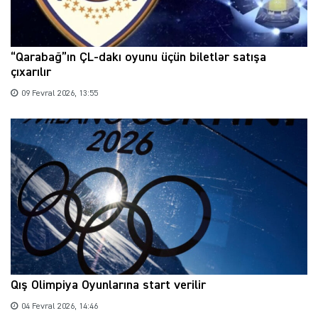
“Qarabağ”ın ÇL-dakı oyunu üçün biletlər satışa
çıxarılır
09 Fevral 2026, 13:55
Qış Olimpiya Oyunlarına start verilir
04 Fevral 2026, 14:46