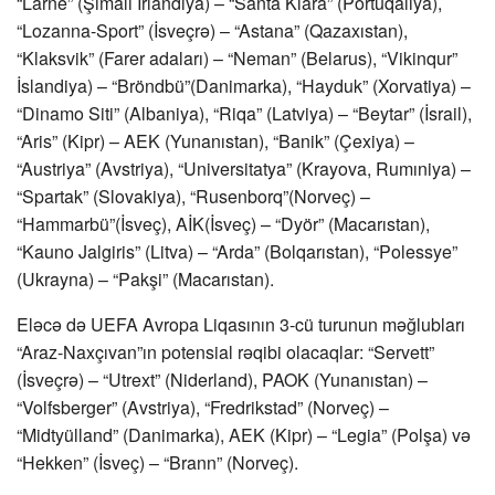
“Larne” (Şimali İrlandiya) – “Santa Klara” (Portuqaliya),
“Lozanna-Sport” (İsveçrə) – “Astana” (Qazaxıstan),
“Klaksvik” (Farer adaları) – “Neman” (Belarus), “Vikinqur”
İslandiya) – “Bröndbü”(Danimarka), “Hayduk” (Xorvatiya) –
“Dinamo Siti” (Albaniya), “Riqa” (Latviya) – “Beytar” (İsrail),
“Aris” (Kipr) – AEK (Yunanıstan), “Banik” (Çexiya) –
“Austriya” (Avstriya), “Universitatya” (Krayova, Rumıniya) –
“Spartak” (Slovakiya), “Rusenborq”(Norveç) –
“Hammarbü”(İsveç), AİK(İsveç) – “Dyör” (Macarıstan),
“Kauno Jalgiris” (Litva) – “Arda” (Bolqarıstan), “Polessye”
(Ukrayna) – “Pakşi” (Macarıstan).
Eləcə də UEFA Avropa Liqasının 3-cü turunun məğlubları
“Araz-Naxçıvan”ın potensial rəqibi olacaqlar: “Servett”
(İsveçrə) – “Utrext” (Niderland), PAOK (Yunanıstan) –
“Volfsberger” (Avstriya), “Fredrikstad” (Norveç) –
“Midtyülland” (Danimarka), AEK (Kipr) – “Legia” (Polşa) və
“Hekken” (İsveç) – “Brann” (Norveç).