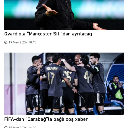
Qvardiola “Mançester Siti”dən ayrılacaq
19 May 2026, 10:45
FİFA-dan “Qarabağ”la bağlı xoş xəbər