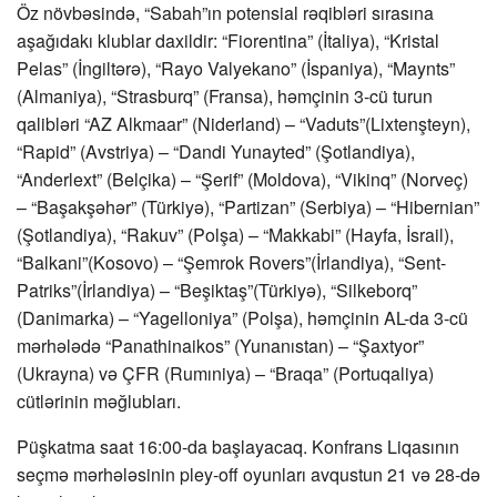
Öz növbəsində, “Sabah”ın potensial rəqibləri sırasına
aşağıdakı klublar daxildir: “Fiorentina” (İtaliya), “Kristal
Pelas” (İngiltərə), “Rayo Valyekano” (İspaniya), “Maynts”
(Almaniya), “Strasburq” (Fransa), həmçinin 3-cü turun
qalibləri “AZ Alkmaar” (Niderland) – “Vaduts”(Lixtenşteyn),
“Rapid” (Avstriya) – “Dandi Yunayted” (Şotlandiya),
“Anderlext” (Belçika) – “Şerif” (Moldova), “Vikinq” (Norveç)
– “Başakşəhər” (Türkiyə), “Partizan” (Serbiya) – “Hibernian”
(Şotlandiya), “Rakuv” (Polşa) – “Makkabi” (Hayfa, İsrail),
“Balkani”(Kosovo) – “Şemrok Rovers”(İrlandiya), “Sent-
Patriks”(İrlandiya) – “Beşiktaş”(Türkiyə), “Silkeborq”
(Danimarka) – “Yagelloniya” (Polşa), həmçinin AL-da 3-cü
mərhələdə “Panathinaikos” (Yunanıstan) – “Şaxtyor”
(Ukrayna) və ÇFR (Rumıniya) – “Braqa” (Portuqaliya)
cütlərinin məğlubları.
Püşkatma saat 16:00-da başlayacaq. Konfrans Liqasının
seçmə mərhələsinin pley-off oyunları avqustun 21 və 28-də