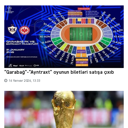
“Qarabağ”-“Ayntraxt” oyunun biletləri satışa çıxıb
16 Yanvar 2026, 13:33