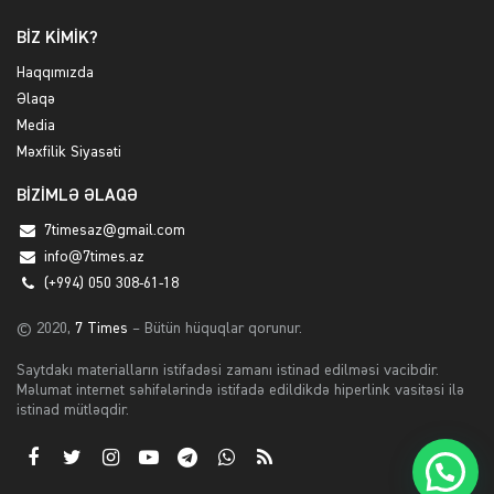
BİZ KİMİK?
Haqqımızda
Əlaqə
Media
Məxfilik Siyasəti
BİZİMLƏ ƏLAQƏ
7timesaz@gmail.com
info@7times.az
(+994) 050 308-61-18
© 2020,
7 Times
– Bütün hüquqlar qorunur.
Saytdakı materialların istifadəsi zamanı istinad edilməsi vacibdir.
Məlumat internet səhifələrində istifadə edildikdə hiperlink vasitəsi ilə
istinad mütləqdir.