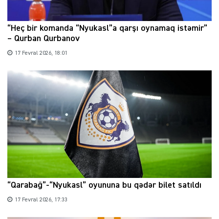
“Heç bir komanda “Nyukasl”a qarşı oynamaq istəmir”
– Qurban Qurbanov
17 Fevral 2026, 18:01
“Qarabağ”-“Nyukasl” oyununa bu qədər bilet satıldı
17 Fevral 2026, 17:33