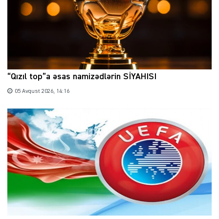
“Qızıl top”a əsas namizədlərin SİYAHISI
05 Avqust 2026, 14:16