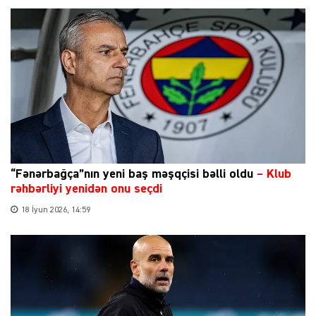
“Fənərbağça”nın yeni baş məşqçisi bəlli oldu
–
Klub
rəhbərliyi yenidən onu seçdi
18 İyun 2026, 14:59