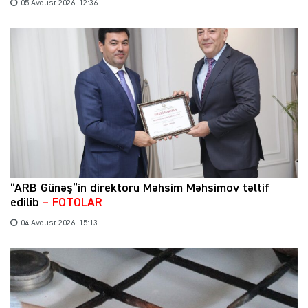
05 Avqust 2026, 12:36
“ARB Günəş”in direktoru Məhsim Məhsimov təltif
edilib
– FOTOLAR
04 Avqust 2026, 15:13