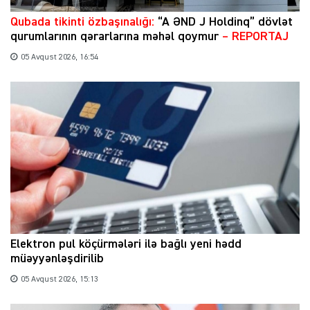
Qubada tikinti özbaşınalığı:
“A ƏND J Holdinq” dövlət
qurumlarının qərarlarına məhəl qoymur
– REPORTAJ
05 Avqust 2026, 16:54
Elektron pul köçürmələri ilə bağlı yeni hədd
müəyyənləşdirilib
05 Avqust 2026, 15:13