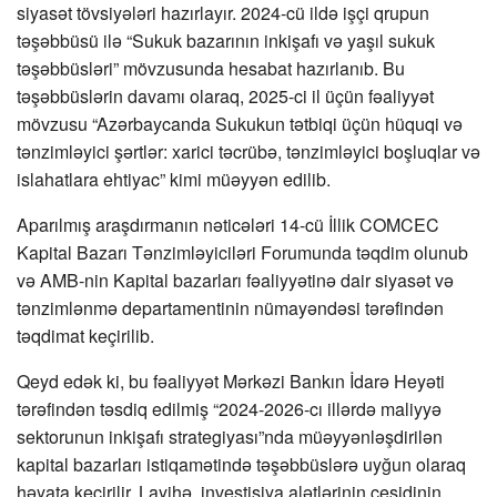
siyasət tövsiyələri hazırlayır. 2024-cü ildə işçi qrupun
təşəbbüsü ilə “Sukuk bazarının inkişafı və yaşıl sukuk
təşəbbüsləri” mövzusunda hesabat hazırlanıb. Bu
təşəbbüslərin davamı olaraq, 2025-ci il üçün fəaliyyət
mövzusu “Azərbaycanda Sukukun tətbiqi üçün hüquqi və
tənzimləyici şərtlər: xarici təcrübə, tənzimləyici boşluqlar və
islahatlara ehtiyac” kimi müəyyən edilib.
Aparılmış araşdırmanın nəticələri 14-cü İllik COMCEC
Kapital Bazarı Tənzimləyiciləri Forumunda təqdim olunub
və AMB-nin Kapital bazarları fəaliyyətinə dair siyasət və
tənzimlənmə departamentinin nümayəndəsi tərəfindən
təqdimat keçirilib.
Qeyd edək ki, bu fəaliyyət Mərkəzi Bankın İdarə Heyəti
tərəfindən təsdiq edilmiş “2024-2026-cı illərdə maliyyə
sektorunun inkişafı strategiyası”nda müəyyənləşdirilən
kapital bazarları istiqamətində təşəbbüslərə uyğun olaraq
həyata keçirilir. Layihə, investisiya alətlərinin çeşidinin