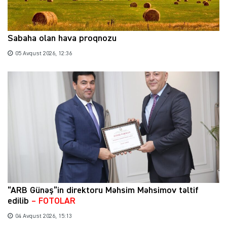
Sabaha olan hava proqnozu
05 Avqust 2026, 12:36
“ARB Günəş”in direktoru Məhsim Məhsimov təltif
edilib
– FOTOLAR
04 Avqust 2026, 15:13