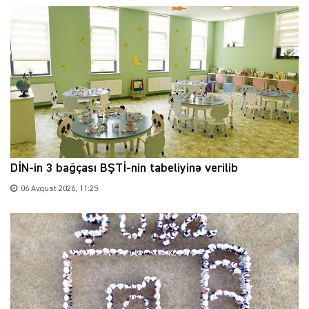
DİN-in 3 bağçası BŞTİ-nin tabeliyinə verilib
06 Avqust 2026, 11:25