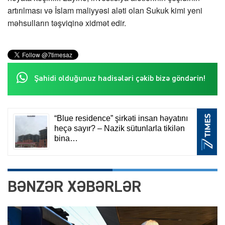
artırılması və İslam maliyyəsi aləti olan Sukuk kimi yeni
məhsulların təşviqinə xidmət edir.
Şahidi olduğunuz hadisələri çəkib bizə göndərin!
BƏNZƏR XƏBƏRLƏR