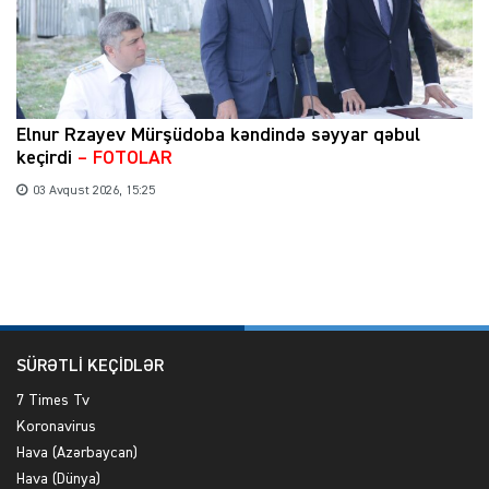
Elnur Rzayev Mürşüdoba kəndində səyyar qəbul
keçirdi
– FOTOLAR
03 Avqust 2026, 15:25
SÜRƏTLİ KEÇİDLƏR
7 Times Tv
Koronavirus
Hava (Azərbaycan)
Hava (Dünya)