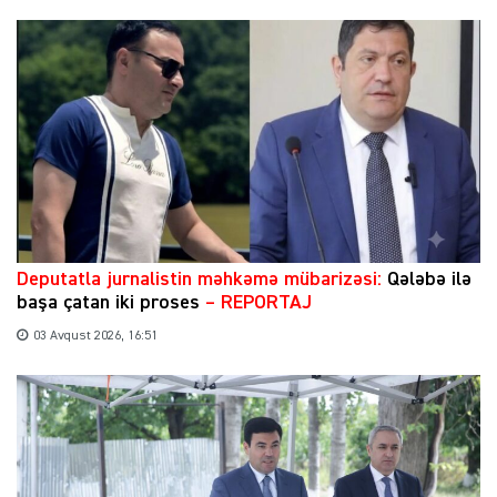
​Deputatla jurnalistin məhkəmə mübarizəsi:
Qələbə ilə
başa çatan iki proses
– REPORTAJ
03 Avqust 2026, 16:51