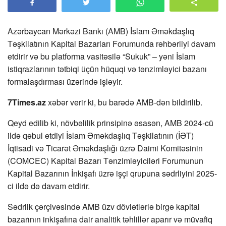
Azərbaycan Mərkəzi Bankı (AMB) İslam Əməkdaşlıq
Təşkilatının Kapital Bazarları Forumunda rəhbərliyi davam
etdirir və bu platforma vasitəsilə “Sukuk” – yəni İslam
istiqrazlarının tətbiqi üçün hüquqi və tənzimləyici bazanı
formalaşdırması üzərində işləyir.
7Times.az
xəbər verir ki, bu barədə AMB-dən bildirilib.
Qeyd edilib ki, növbəlilik prinsipinə əsasən, AMB 2024-cü
ildə qəbul etdiyi İslam Əməkdaşlıq Təşkilatının (İƏT)
İqtisadi və Ticarət Əməkdaşlığı üzrə Daimi Komitəsinin
(COMCEC) Kapital Bazarı Tənzimləyiciləri Forumunun
Kapital Bazarının İnkişafı üzrə işçi qrupuna sədrliyini 2025-
ci ildə də davam etdirir.
Sədrlik çərçivəsində AMB üzv dövlətlərlə birgə kapital
bazarının inkişafına dair analitik təhlillər aparır və müvafiq