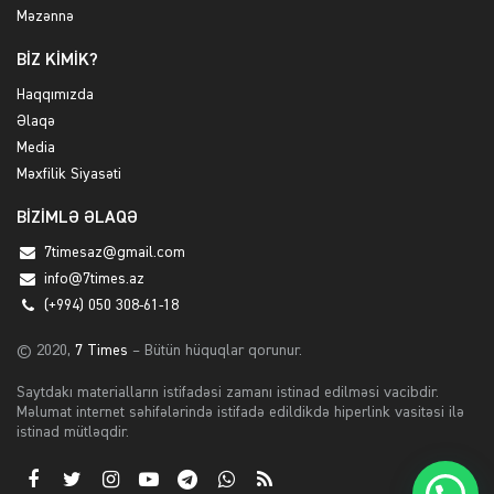
Məzənnə
BİZ KİMİK?
Haqqımızda
Əlaqə
Media
Məxfilik Siyasəti
BİZİMLƏ ƏLAQƏ
7timesaz@gmail.com
info@7times.az
(+994) 050 308-61-18
© 2020,
7 Times
– Bütün hüquqlar qorunur.
Saytdakı materialların istifadəsi zamanı istinad edilməsi vacibdir.
Məlumat internet səhifələrində istifadə edildikdə hiperlink vasitəsi ilə
istinad mütləqdir.