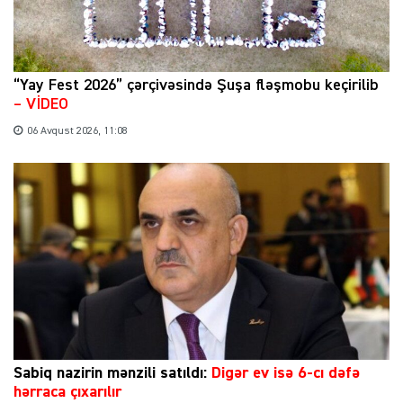
“Yay Fest 2026” çərçivəsində Şuşa fləşmobu keçirilib
– VİDEO
06 Avqust 2026, 11:08
Sabiq nazirin mənzili satıldı:
Digər ev isə 6-cı dəfə
hərraca çıxarılır