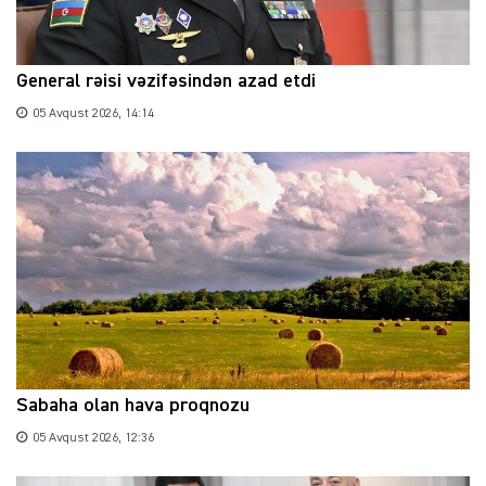
General rəisi vəzifəsindən azad etdi
05 Avqust 2026, 14:14
Sabaha olan hava proqnozu
05 Avqust 2026, 12:36