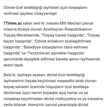
Dövlət-özəl tərəfdaşlığı layihələri üçün torpaqların
verilməsi qaydası müəyyənləşir
7Times.az
xəbər verir ki, məsələ Milli Məclisin plenar
iclasına tövsiyə olunan Azərbaycan Respublikasının
Torpaq Məcəlləsində, “Torpaq icarəsi haqqında”, “Torpaq
bazarı haqqında”, “Dövlət əmlakının özəlləşdirilməsi
haqqında”, “Bələdiyyə torpaqlarının idarə edilməsi
haqqında” və “Tənzimlənən qiymətlər haqqında”
qanunlarda dəyişiklik edilməsi barədə qanun layihəsində
əksini tapıb.
Belə ki, layihəyə əsasən, dövlət-özəl tərəfdaşlığı
layihələrinin həyata keçirilməsi məqsədilə tələb olunan
torpaq sahələri üzərində hüquqların özəl tərəfdaşa
ötürülməsi üçün həmin torpaqlar açıq hərrac və ya
müsabiqə keçirilmədən dövlət mülkiyyətinə və ya icarəsinə
verilə biləcək. Həmçinin zərurət yarandıqda dövlət