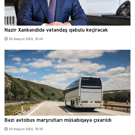
Nazir Xankəndidə vətəndaş qəbulu keçirəcək
03 Avqust 2026, 18:49
Bəzi avtobus marşrutları müsabiqəyə çıxarıldı
03 Avqust 2026, 18:30