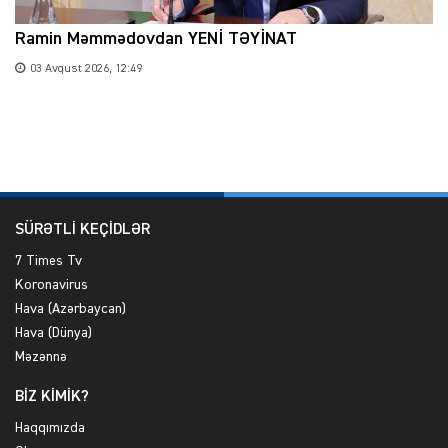
Ramin Məmmədovdan YENİ TƏYİNAT
03 Avqust 2026, 12:49
SÜRƏTLİ KEÇİDLƏR
7 Times Tv
Koronavirus
Hava (Azərbaycan)
Hava (Dünya)
Məzənnə
BİZ KİMİK?
Haqqımızda