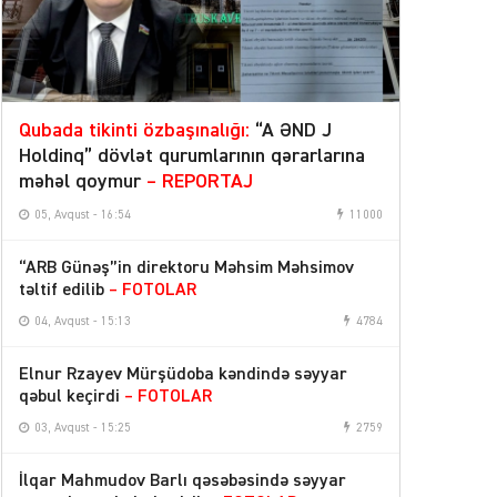
Qubada tikinti özbaşınalığı:
“A ƏND J
Holdinq” dövlət qurumlarının qərarlarına
məhəl qoymur
– REPORTAJ
05, Avqust - 16:54
11000
“ARB Günəş”in direktoru Məhsim Məhsimov
təltif edilib
– FOTOLAR
04, Avqust - 15:13
4784
Elnur Rzayev Mürşüdoba kəndində səyyar
qəbul keçirdi
– FOTOLAR
03, Avqust - 15:25
2759
İlqar Mahmudov Barlı qəsəbəsində səyyar