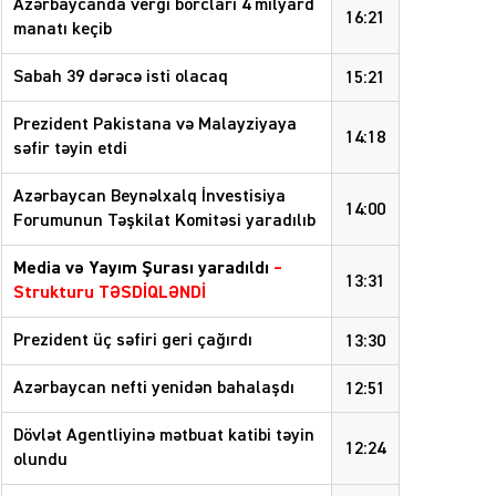
Azərbaycanda vergi borcları 4 milyard
16:21
manatı keçib
Sabah 39 dərəcə isti olacaq
15:21
Prezident Pakistana və Malayziyaya
14:18
səfir təyin etdi
Azərbaycan Beynəlxalq İnvestisiya
14:00
Forumunun Təşkilat Komitəsi yaradılıb
Media və Yayım Şurası yaradıldı
–
13:31
Strukturu TƏSDİQLƏNDİ
Prezident üç səfiri geri çağırdı
13:30
Azərbaycan nefti yenidən bahalaşdı
12:51
Dövlət Agentliyinə mətbuat katibi təyin
12:24
olundu