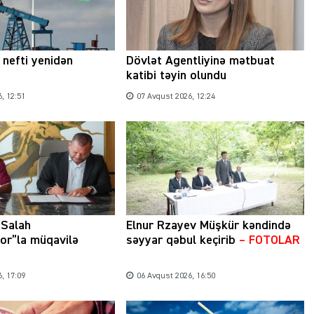
nefti yenidən
Dövlət Agentliyinə mətbuat
katibi təyin olundu
, 12:51
07 Avqust 2026, 12:24
Salah
Elnur Rzayev Müşkür kəndində
or”la müqavilə
səyyar qəbul keçirib
– FOTOLAR
, 17:09
06 Avqust 2026, 16:50