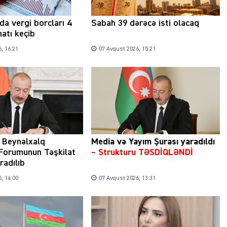
a vergi borcları 4
Sabah 39 dərəcə isti olacaq
atı keçib
, 16:21
07 Avqust 2026, 15:21
 Beynəlxalq
Media və Yayım Şurası yaradıldı
 Forumunun Təşkilat
– Strukturu TƏSDİQLƏNDİ
radılıb
, 14:00
07 Avqust 2026, 13:31