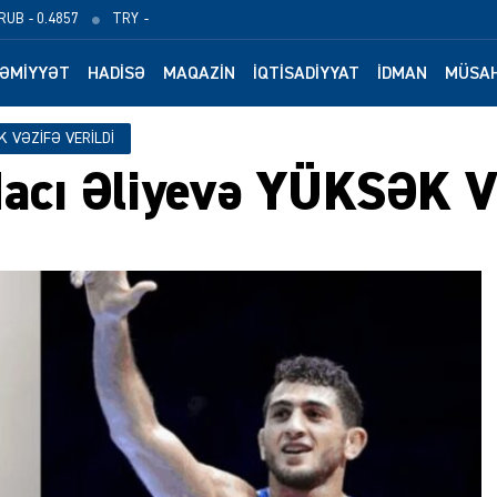
RUB
- 0.4857
TRY
-
ƏMIYYƏT
HADISƏ
MAQAZIN
İQTISADIYYAT
İDMAN
MÜSAH
K VƏZİFƏ VERİLDİ
Hacı Əliyevə YÜKSƏK 