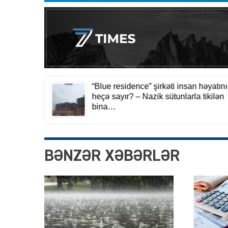
BƏNZƏR XƏBƏRLƏR