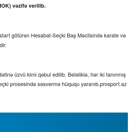
OK) vəzifə verilib.
start götürən Hesabat-Seçki Baş Məclisində karate və
dir.
tinə üzvü kimi qəbul edilib. Beləliklə, hər iki tanınmış
eçki prosesində səsvermə hüququ yaranıb.prosport.az