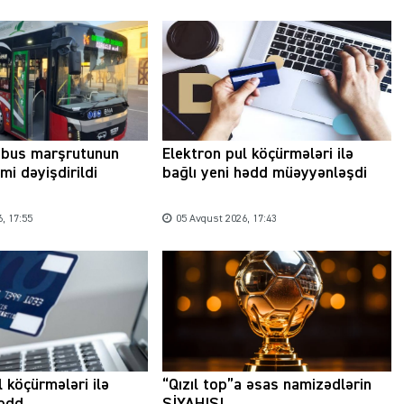
Şəhərsalma ili və qanunsuz tikintilər:
nəzarət mexanizmi haradadır?
01 İyun 2026, 11:28
obus marşrutunun
Elektron pul köçürmələri ilə
mi dəyişdirildi
bağlı yeni hədd müəyyənləşdi
, 17:55
05 Avqust 2026, 17:43
l köçürmələri ilə
“Qızıl top”a əsas namizədlərin
hədd
SİYAHISI