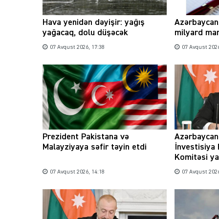
Hava yenidən dəyişir: yağış
Azərbaycand
yağacaq, dolu düşəcək
milyard man
07 Avqust 2026, 17:38
07 Avqust 2026
Prezident Pakistana və
Azərbaycan
Malayziyaya səfir təyin etdi
İnvestisiya
Komitəsi ya
07 Avqust 2026, 14:18
07 Avqust 2026