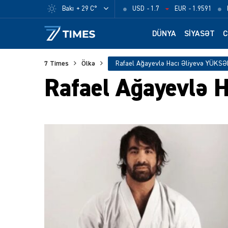
Bakı
+ 29 C°
USD
- 1.7
EUR
- 1.9591
DÜNYA
SIYASƏT
C
7 Times
Ölkə
Rafael Ağayevlə Hacı Əliyevə YÜKSƏ
Rafael Ağayevlə 