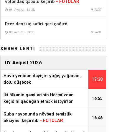
vətəndaş qəbulu keçirib
– FOTOLAR
06, Avqust - 16:35
2637
Prezident üç səfiri geri çağırdı
07, Avqust - 13:30
2630
XƏBƏR LENTİ
07 Avqust 2026
Hava yenidən dəyişir: yağış yağacaq,
17:38
dolu düşəcək
İki ölkənin gəmilərinin Hörmüzdən
16:55
keçidini qadağan etmək istəyirlər
Quba rayonunda növbəti təmizlik
16:46
aksiyası keçirilib
– FOTOLAR