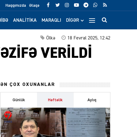
Haqqımızda
Əlaqə
IBƏ
ANALITIKA
MARAQLI
DIGƏR
Ölkə
18 Fevral 2025, 12:42
VƏZİFƏ VERİLDİ
ƏN ÇOX OXUNANLAR
Günlük
Həftəlik
Aylıq