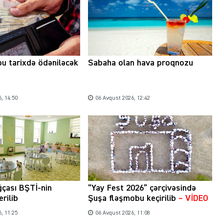
bu tarixdə ödəniləcək
Sabaha olan hava proqnozu
, 14:50
06 Avqust 2026, 12:42
ğçası BŞTİ-nin
“Yay Fest 2026” çərçivəsində
erilib
Şuşa fləşmobu keçirilib
– VİDEO
, 11:25
06 Avqust 2026, 11:08