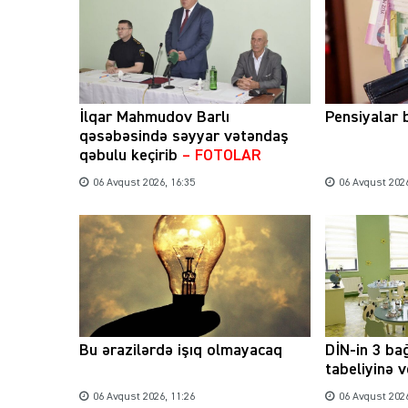
İlqar Mahmudov Barlı
Pensiyalar 
qəsəbəsində səyyar vətəndaş
qəbulu keçirib
– FOTOLAR
06 Avqust 2026, 16:35
06 Avqust 2026
Bu ərazilərdə işıq olmayacaq
DİN-in 3 ba
tabeliyinə v
06 Avqust 2026, 11:26
06 Avqust 2026