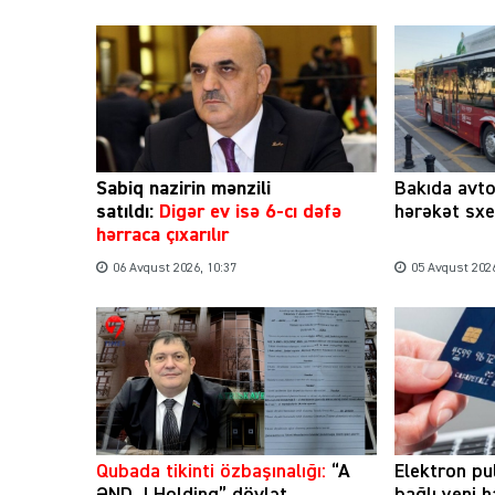
Sabiq nazirin mənzili
Bakıda avt
satıldı:
Digər ev isə 6-cı dəfə
hərəkət sxe
hərraca çıxarılır
06 Avqust 2026, 10:37
05 Avqust 2026
Qubada tikinti özbaşınalığı:
“A
Elektron pu
ƏND J Holdinq” dövlət
bağlı yeni 