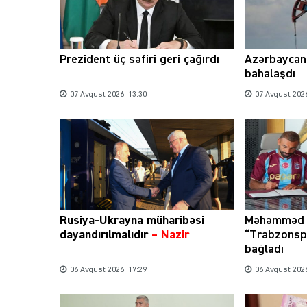
Prezident üç səfiri geri çağırdı
Azərbaycan 
bahalaşdı
07 Avqust 2026, 13:30
07 Avqust 2026
Rusiya-Ukrayna müharibəsi
Məhəmməd 
dayandırılmalıdır
– Nazir
“Trabzonsp
bağladı
06 Avqust 2026, 17:29
06 Avqust 2026