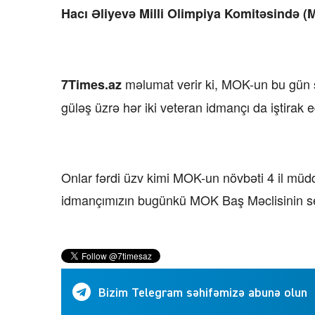
Hacı Əliyevə Milli Olimpiya Komitəsində (M
məlumat verir ki, MOK-un bu gün 
7Times.az
güləş üzrə hər iki veteran idmançı da iştirak e
Onlar fərdi üzv kimi MOK-un növbəti 4 il müddə
idmançımızın bugünkü MOK Baş Məclisinin s
Bizim Telegram səhifəmizə abunə olun