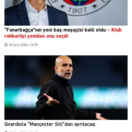
“Fənərbağça”nın yeni baş məşqçisi bəlli oldu
–
Klub
rəhbərliyi yenidən onu seçdi
18 İyun 2026, 14:59
Qvardiola “Mançester Siti”dən ayrılacaq