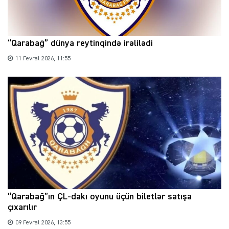
“Qarabağ” dünya reytinqində irəlilədi
11 Fevral 2026, 11:55
“Qarabağ”ın ÇL-dakı oyunu üçün biletlər satışa
çıxarılır
09 Fevral 2026, 13:55