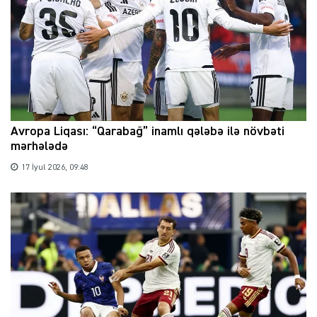
Avropa Liqası: “Qarabağ” inamlı qələbə ilə növbəti
mərhələdə
17 İyul 2026, 09:48