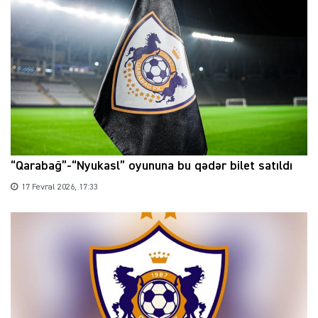
“Qarabağ”-“Nyukasl” oyununa bu qədər bilet satıldı
17 Fevral 2026, 17:33