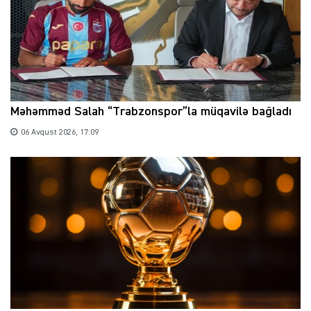
Məhəmməd Salah “Trabzonspor”la müqavilə bağladı
06 Avqust 2026, 17:09