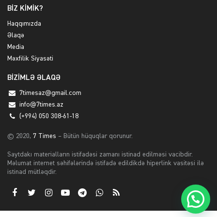
BİZ KİMİK?
Haqqımızda
Əlaqə
Media
Məxfilik Siyasəti
BİZİMLƏ ƏLAQƏ
7timesaz@gmail.com
info@7times.az
(+994) 050 308-61-18
© 2020,
7 Times
– Bütün hüquqlar qorunur.
Saytdakı materialların istifadəsi zamanı istinad edilməsi vacibdir.
Məlumat internet səhifələrində istifadə edildikdə hiperlink vasitəsi ilə
istinad mütləqdir.