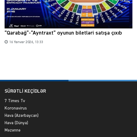
“Qarabağ”-“Ayntraxt” oyunun biletləri satışa çıxıb
16 Yanvar 2026, 13:33
SÜRƏTLİ KEÇİDLƏR
7 Times Tv
Koronavirus
Hava (Azərbaycan)
Hava (Dünya)
Məzənnə