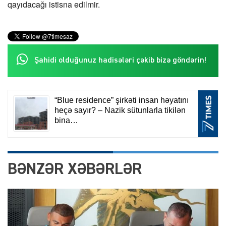
qayıdacağı istisna edilmir.
Şahidi olduğunuz hadisələri çəkib bizə göndərin!
BƏNZƏR XƏBƏRLƏR