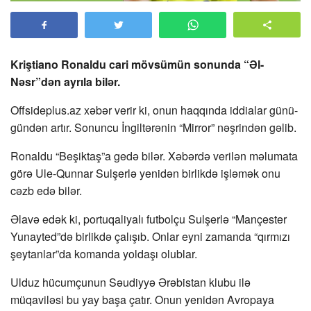
Kriştiano Ronaldu cari mövsümün sonunda “Əl-
Nəsr”dən ayrıla bilər.
Offsideplus.az xəbər verir ki, onun haqqında iddialar günü-
gündən artır. Sonuncu İngiltərənin “Mirror” nəşrindən gəlib.
Ronaldu “Beşiktaş”a gedə bilər. Xəbərdə verilən məlumata
görə Ule-Qunnar Sulşerlə yenidən birlikdə işləmək onu
cəzb edə bilər.
Əlavə edək ki, portuqaliyalı futbolçu Sulşerlə “Mançester
Yunayted”də birlikdə çalışıb. Onlar eyni zamanda “qırmızı
şeytanlar”da komanda yoldaşı olublar.
Ulduz hücumçunun Səudiyyə Ərəbistan klubu ilə
müqaviləsi bu yay başa çatır. Onun yenidən Avropaya