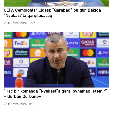
UEFA Çempionlar Liqası: “Qarabağ” bu gün Bakıda
“Nyukasl”la qarşılaşacaq
18 Fevral 2026, 10:27
“Heç bir komanda “Nyukasl”a qarşı oynamaq istəmir”
– Qurban Qurbanov
17 Fevral 2026, 18:01