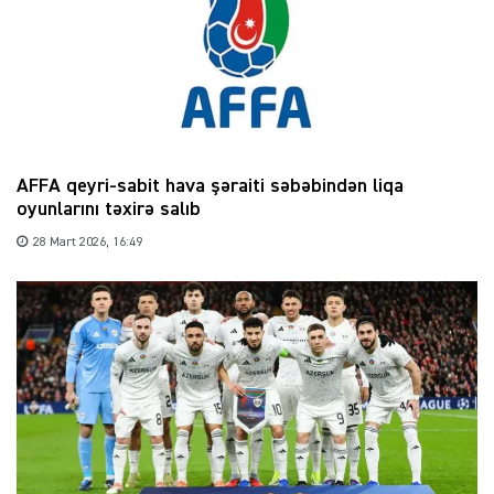
AFFA qeyri-sabit hava şəraiti səbəbindən liqa
oyunlarını təxirə salıb
28 Mart 2026, 16:49