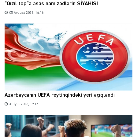
“Qızıl top”a əsas namizədlərin SİYAHISI
05 Avqust 2026, 14:16
Azərbaycanın UEFA reytinqindəki yeri açıqlandı
31 İyul 2026, 19:15