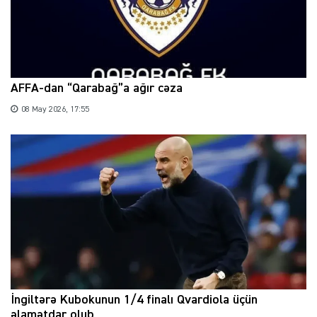
AFFA-dan “Qarabağ”a ağır cəza
08 May 2026, 17:55
İngiltərə Kubokunun 1/4 finalı Qvardiola üçün
əlamətdar olub