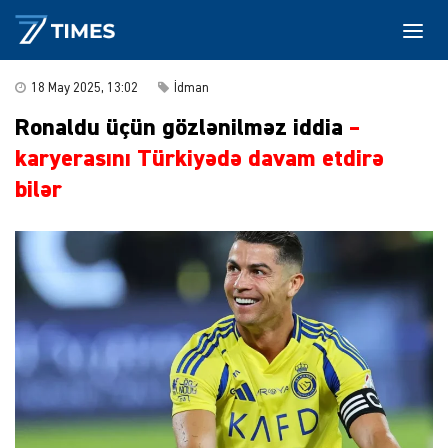
18 May 2025, 13:02
İdman
Ronaldu üçün gözlənilməz iddia
–
karyerasını Türkiyədə davam etdirə
bilər