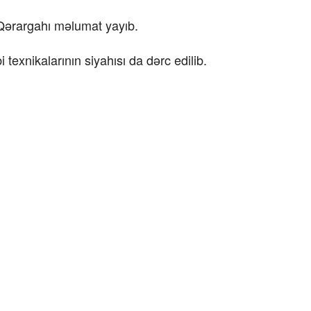
Qərargahı məlumat yayıb.
exnikalarının siyahısı da dərc edilib.