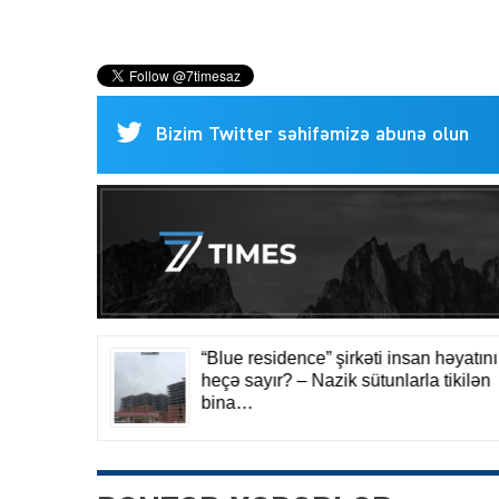
Bizim Twitter səhifəmizə abunə olun