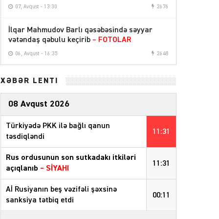
07, Avqust - 13:30
2676
İlqar Mahmudov Barlı qəsəbəsində səyyar
vətəndaş qəbulu keçirib
– FOTOLAR
06, Avqust - 16:35
2648
XƏBƏR LENTİ
08 Avqust 2026
Türkiyədə PKK ilə bağlı qanun
11:31
təsdiqləndi
Rus ordusunun son sutkadakı itkiləri
11:31
açıqlanıb
–
SİYAHI
Aİ Rusiyanın beş vəzifəli şəxsinə
00:11
sanksiya tətbiq etdi