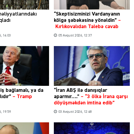
əliyyatlarındakı
“Skeptisizminizi Vardanyanın
ıqladı
kölgə şəbəkəsinə yönəldin”
–
Kırlıkovalıdan Talebə cavab
, 14:03
05 Avqust 2026, 12:37
ziş bağlamalı, ya da
“İran ABŞ ilə danışıqlar
ıdır”
–
Tramp
aparmır….”
–
“3 ölkə İrana qarşı
döyüşməkdən imtina edib”
, 19:59
03 Avqust 2026, 12:48