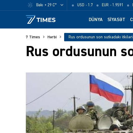
Bakı
+ 29 C°
USD
- 1.7
EUR
- 1.9591
DÜNYA
SIYASƏT
C
7 Times
Hərbi
Rus ordusunun son sutkadakı itkiləri
Rus ordusunun son