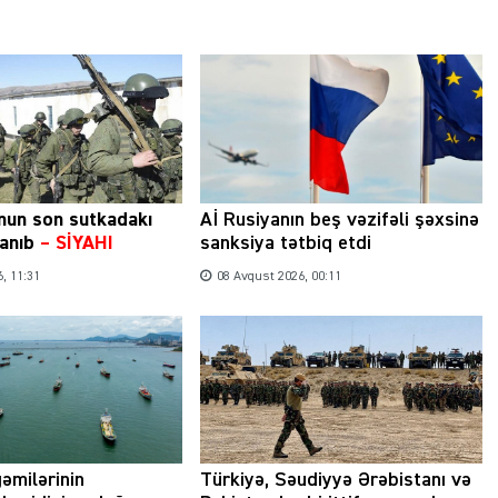
nun son sutkadakı
Aİ Rusiyanın beş vəzifəli şəxsinə
qlanıb
–
SİYAHI
sanksiya tətbiq etdi
, 11:31
08 Avqust 2026, 00:11
gəmilərinin
Türkiyə, Səudiyyə Ərəbistanı və