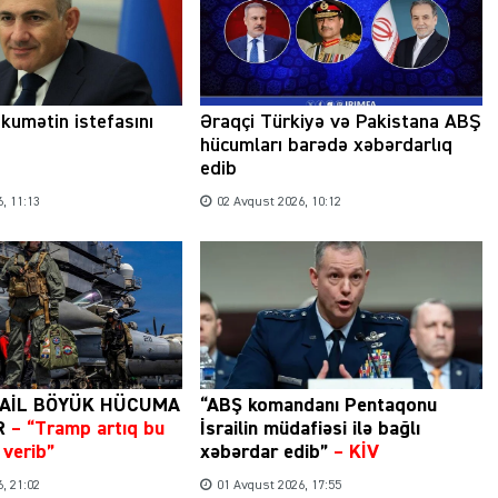
Şəhərsalma ili və qanunsuz tikintilər:
nəzarət mexanizmi haradadır?
kumətin istefasını
Əraqçi Türkiyə və Pakistana ABŞ
hücumları barədə xəbərdarlıq
edib
01 İyun 2026, 11:28
, 11:13
02 Avqust 2026, 10:12
RAİL BÖYÜK HÜCUMA
“ABŞ komandanı Pentaqonu
R
– “Tramp artıq bu
İsrailin müdafiəsi ilə bağlı
verib”
xəbərdar edib”
–
KİV
, 21:02
01 Avqust 2026, 17:55