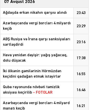
07 Avqust 2026
Ağdaşda erkən nikahın qarşısı alındı
23:43
Azərbaycanda vergi borcları 4 milyardı
23:29
keçib
ABŞ Rusiya və İrana qarşı sanksiyaları
23:16
sərtləşdirdi
Hava yenidən dəyişir: yağış yağacaq,
17:38
dolu düşəcək
İki ölkənin gəmilərinin Hörmüzdən
16:55
keçidini qadağan etmək istəyirlər
Quba rayonunda növbəti təmizlik
16:46
aksiyası keçirilib
– FOTOLAR
Azərbaycanda vergi borcları 4 milyard
16:21
manatı keçib