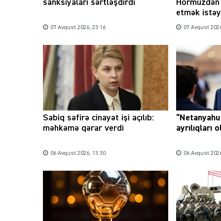
sanksiyaları sərtləşdirdi
Hörmüzdən 
etmək istəy
07 Avqust 2026, 23:16
07 Avqust 2026
Sabiq səfirə cinayət işi açılıb:
“Netanyahu 
məhkəmə qərar verdi
ayrılıqları 
06 Avqust 2026, 13:30
06 Avqust 2026