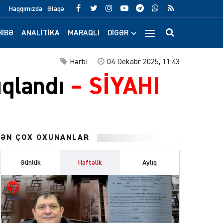
Haqqımızda
Əlaqə
IBƏ
ANALITIKA
MARAQLI
DIGƏR
Hərbi
04 Dekabr 2025, 11:43
ıqlandı
–
SİYAHI
ƏN ÇOX OXUNANLAR
Günlük
Həftəlik
Aylıq