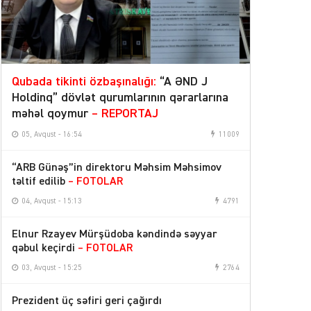
Qubada tikinti özbaşınalığı:
“A ƏND J
Holdinq” dövlət qurumlarının qərarlarına
məhəl qoymur
– REPORTAJ
05, Avqust - 16:54
11009
“ARB Günəş”in direktoru Məhsim Məhsimov
təltif edilib
– FOTOLAR
04, Avqust - 15:13
4791
Elnur Rzayev Mürşüdoba kəndində səyyar
qəbul keçirdi
– FOTOLAR
03, Avqust - 15:25
2764
Prezident üç səfiri geri çağırdı