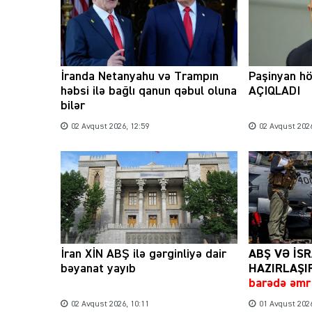
İranda Netanyahu və Trampın
Paşinyan hö
həbsi ilə bağlı qanun qəbul oluna
AÇIQLADI
bilər
02 Avqust 2026, 12:59
02 Avqust 2026
İran XİN ABŞ ilə gərginliyə dair
ABŞ VƏ İS
bəyanat yayıb
HAZIRLAŞI
barədə əmr 
02 Avqust 2026, 10:11
01 Avqust 2026