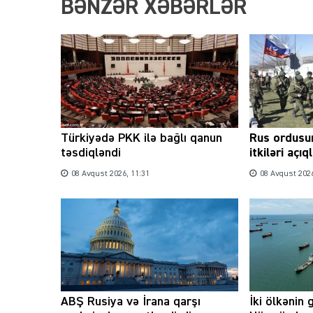
BƏNZƏR XƏBƏRLƏR
Türkiyədə PKK ilə bağlı qanun
Rus ordusu
təsdiqləndi
itkiləri açı
08 Avqust 2026, 11:31
08 Avqust 2026
ABŞ Rusiya və İrana qarşı
İki ölkənin 