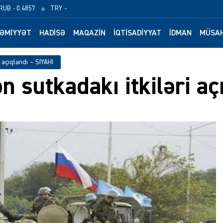
RUB
- 0.4857
TRY
-
ƏMIYYƏT
HADISƏ
MAQAZIN
İQTISADIYYAT
İDMAN
MÜSAH
 açıqlandı – SİYAHI
 sutkadakı itkiləri aç