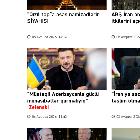
“Qızıl top”a əsas namizədlərin
ABŞ İran əm
SİYAHISI
itkilərini aç
05 Avqust 2026, 14:16
05 Avqust 2026
“Müstəqil Azərbaycanla güclü
“İran ya sa
münasibətlər qurmalıyıq”
–
təslim olmal
Zelenski
04 Avqust 2026, 11:43
03 Avqust 2026