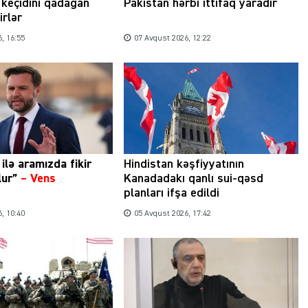
keçidini qadağan
Pakistan hərbi ittifaq yaradır
irlər
, 16:55
07 Avqust 2026, 12:22
ilə aramızda fikir
Hindistan kəşfiyyatının
olur”
–
Vens
Kanadadakı qanlı sui-qəsd
planları ifşa edildi
, 10:40
05 Avqust 2026, 17:42