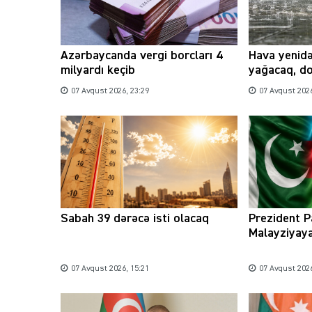
Azərbaycanda vergi borcları 4
Hava yenidə
milyardı keçib
yağacaq, d
07 Avqust 2026, 23:29
07 Avqust 2026
Sabah 39 dərəcə isti olacaq
Prezident P
Malayziyaya
07 Avqust 2026, 15:21
07 Avqust 2026