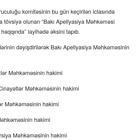
ruculuğu komitəsinin bu gün keçirilən iclasında
na tövsiyə olunan “Bakı Apellyasiya Məhkəməsi
 haqqında” layihədə əksini tapıb.
lərinin dəyişdirilərək Bakı Apellyasiya Məhkəməsinin
ətlər Məhkəməsinin hakimi
Cinayətlər Məhkəməsinin hakimi
lər Məhkəməsinin hakimi
 Məhkəməsinin hakimi
rsiya Məhkəməsinin hakimi