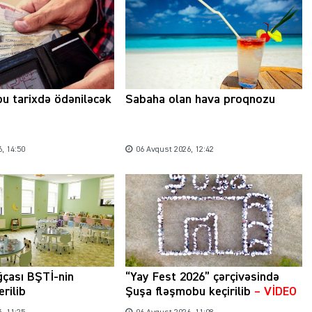
Şəhərsalma ili və qanunsuz tikintilər:
nəzarət mexanizmi haradadır?
bu tarixdə ödəniləcək
Sabaha olan hava proqnozu
01 İyun 2026, 11:28
, 14:50
06 Avqust 2026, 12:42
ğçası BŞTİ-nin
“Yay Fest 2026” çərçivəsində
erilib
Şuşa fləşmobu keçirilib
– VİDEO