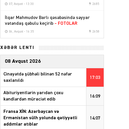
07, Avqust - 13:30
2685
İlqar Mahmudov Barlı qəsəbəsində səyyar
vətəndaş qəbulu keçirib
– FOTOLAR
06, Avqust - 16:35
2658
XƏBƏR LENTİ
08 Avqust 2026
Cinayətdə şübhəli bilinən 52 nəfər
17:03
saxlanıldı
Abituriyentlərin yarıdan çoxu
16:09
kəndlərdən müraciət edib
Fransa XİN: Azərbaycan və
Ermənistan sülh yolunda qətiyyətli
14:07
addımlar atıblar