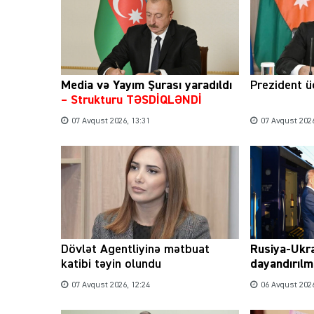
Media və Yayım Şurası yaradıldı
Prezident üç
– Strukturu TƏSDİQLƏNDİ
07 Avqust 2026, 13:31
07 Avqust 2026
Dövlət Agentliyinə mətbuat
Rusiya-Ukr
katibi təyin olundu
dayandırılm
07 Avqust 2026, 12:24
06 Avqust 2026