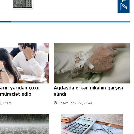
lərin yarıdan çoxu
Ağdaşda erkən nikahın qarşısı
müraciət edib
alındı
, 16:09
07 Avqust 2026, 23:43