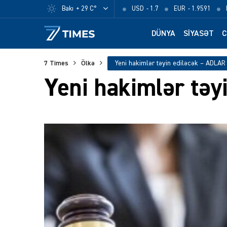
Bakı
+ 29 C°
USD
- 1.7
EUR
- 1.9591
DÜNYA
SIYASƏT
C
7 Times
Ölkə
Yeni hakimlər təyin ediləcək – ADLAR
Yeni hakimlər təy