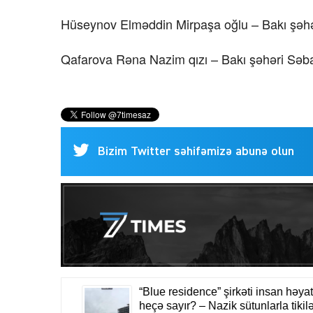
Hüseynov Elməddin Mirpaşa oğlu – Bakı şəh
Qafarova Rəna Nazim qızı – Bakı şəhəri Səb
Bizim Twitter səhifəmizə abunə olun