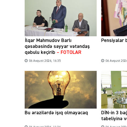
İlqar Mahmudov Barlı
Pensiyalar 
qəsəbəsində səyyar vətəndaş
qəbulu keçirib
– FOTOLAR
06 Avqust 2026, 16:35
06 Avqust 2026
Bu ərazilərdə işıq olmayacaq
DİN-in 3 ba
tabeliyinə v