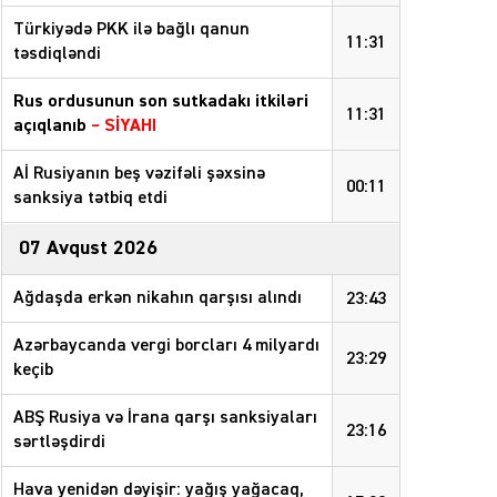
Türkiyədə PKK ilə bağlı qanun
11:31
təsdiqləndi
Rus ordusunun son sutkadakı itkiləri
11:31
açıqlanıb
–
SİYAHI
Aİ Rusiyanın beş vəzifəli şəxsinə
00:11
sanksiya tətbiq etdi
07 Avqust 2026
Ağdaşda erkən nikahın qarşısı alındı
23:43
Azərbaycanda vergi borcları 4 milyardı
23:29
keçib
ABŞ Rusiya və İrana qarşı sanksiyaları
23:16
sərtləşdirdi
Hava yenidən dəyişir: yağış yağacaq,