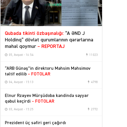
Qubada tikinti özbaşınalığı:
“A ƏND J
Holdinq” dövlət qurumlarının qərarlarına
məhəl qoymur
– REPORTAJ
05, Avqust - 16:54
11023
“ARB Günəş”in direktoru Məhsim Məhsimov
təltif edilib
– FOTOLAR
04, Avqust - 15:13
4798
Elnur Rzayev Mürşüdoba kəndində səyyar
qəbul keçirdi
– FOTOLAR
03, Avqust - 15:25
2772
Prezident üç səfiri geri çağırdı