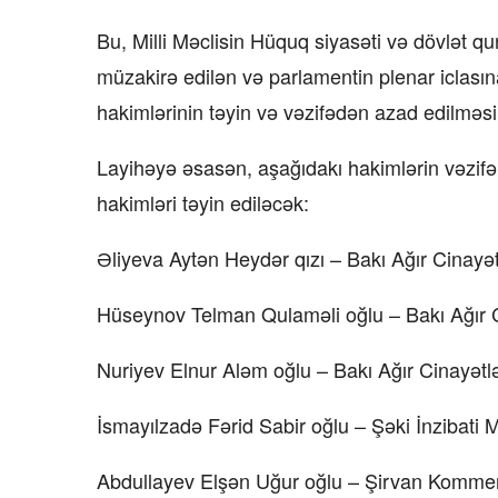
Bu, Milli Məclisin Hüquq siyasəti və dövlət qu
müzakirə edilən və parlamentin plenar iclası
hakimlərinin təyin və vəzifədən azad edilməsi
Layihəyə əsasən, aşağıdakı hakimlərin vəzifə
hakimləri təyin ediləcək:
Əliyeva Aytən Heydər qızı – Bakı Ağır Cinay
Hüseynov Telman Qulaməli oğlu – Bakı Ağır 
Nuriyev Elnur Aləm oğlu – Bakı Ağır Cinayət
İsmayılzadə Fərid Sabir oğlu – Şəki İnzibati
Abdullayev Elşən Uğur oğlu – Şirvan Komme