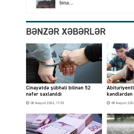
BƏNZƏR XƏBƏRLƏR
Cinayətdə şübhəli bilinən 52
Abituriyent
nəfər saxlanıldı
kəndlərdən 
08 Avqust 2026, 17:03
08 Avqust 2026