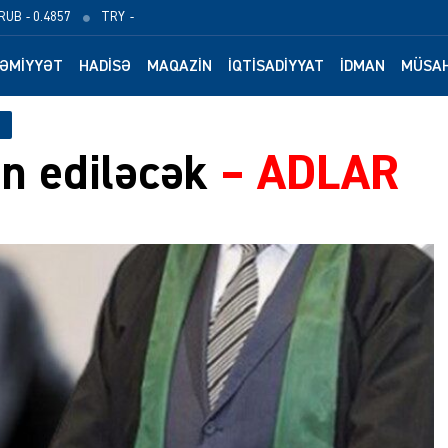
RUB
- 0.4857
TRY
-
ƏMIYYƏT
HADISƏ
MAQAZIN
İQTISADIYYAT
İDMAN
MÜSAH
in ediləcək
–
ADLAR