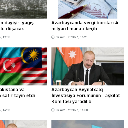
n dəyişir: yağış
Azərbaycanda vergi borcları 4
olu düşəcək
milyard manatı keçib
, 17:38
07 Avqust 2026, 16:21
akistana və
Azərbaycan Beynəlxalq
 səfir təyin etdi
İnvestisiya Forumunun Təşkilat
Komitəsi yaradılıb
, 14:18
07 Avqust 2026, 14:00