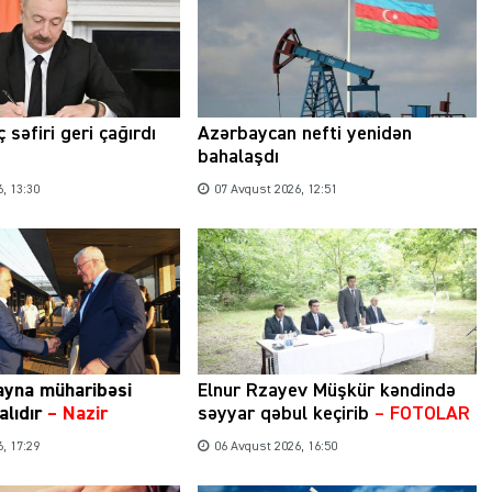
 səfiri geri çağırdı
Azərbaycan nefti yenidən
bahalaşdı
, 13:30
07 Avqust 2026, 12:51
ayna müharibəsi
Elnur Rzayev Müşkür kəndində
alıdır
– Nazir
səyyar qəbul keçirib
– FOTOLAR
, 17:29
06 Avqust 2026, 16:50