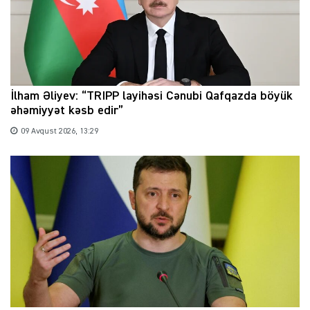
İlham Əliyev: “TRIPP layihəsi Cənubi Qafqazda böyük
əhəmiyyət kəsb edir”
09 Avqust 2026, 13:29