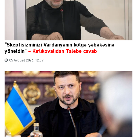
“Skeptisizminizi Vardanyanın kölgə şəbəkəsinə
yönəldin”
–
Kırlıkovalıdan Talebə cavab
05 Avqust 2026, 12:37