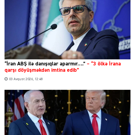
“İran ABŞ ilə danışıqlar aparmır….”
–
“3 ölkə İrana
qarşı döyüşməkdən imtina edib”
03 Avqust 2026, 12:48