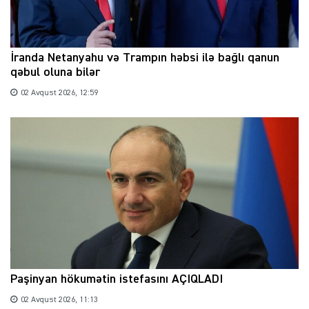
İranda Netanyahu və Trampın həbsi ilə bağlı qanun
qəbul oluna bilər
02 Avqust 2026, 12:59
Paşinyan hökumətin istefasını AÇIQLADI
02 Avqust 2026, 11:13