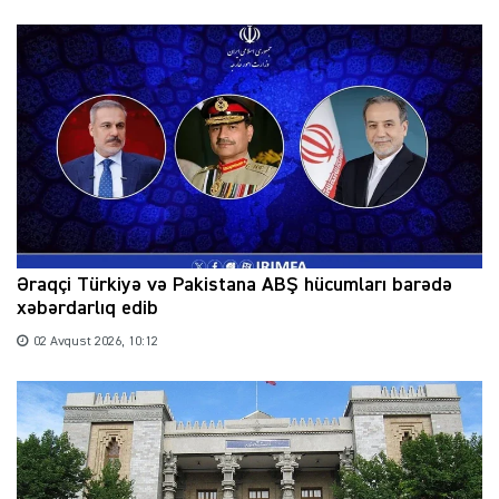
Əraqçi Türkiyə və Pakistana ABŞ hücumları barədə
xəbərdarlıq edib
02 Avqust 2026, 10:12