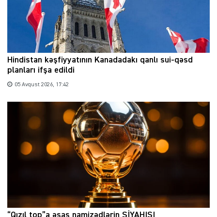
Hindistan kəşfiyyatının Kanadadakı qanlı sui-qəsd
planları ifşa edildi
05 Avqust 2026, 17:42
“Qızıl top”a əsas namizədlərin SİYAHISI