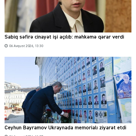
Sabiq səfirə cinayət işi açılıb: məhkəmə qərar verdi
06 Avqust 2026, 13:30
Ceyhun Bayramov Ukraynada memorialı ziyarət etdi