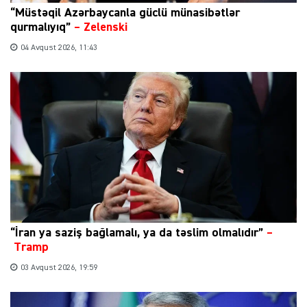
“Müstəqil Azərbaycanla güclü münasibətlər
qurmalıyıq”
–
Zelenski
04 Avqust 2026, 11:43
“İran ya saziş bağlamalı, ya da təslim olmalıdır”
–
Tramp
03 Avqust 2026, 19:59