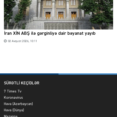
İran XİN ABŞ ilə gərginliyə dair bəyanat yayıb
02 Avqust 2026, 10:11
SÜRƏTLİ KEÇİDLƏR
7 Times Tv
Koronavirus
Hava (Azərbaycan)
Hava (Dünya)
Məzənnə