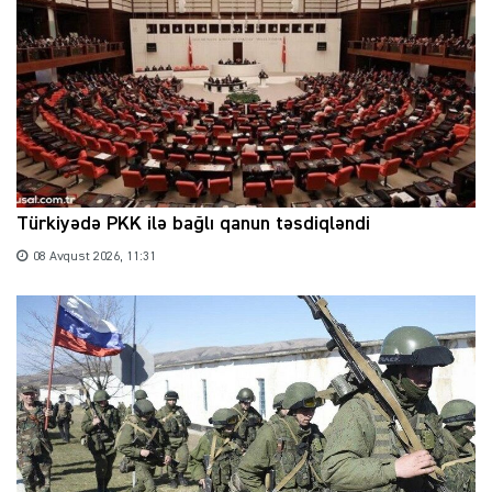
Türkiyədə PKK ilə bağlı qanun təsdiqləndi
08 Avqust 2026, 11:31