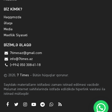
BİZ KİMİK?
Haqqımızda
Əlaqə
Media
Məxfilik Siyasəti
BİZİMLƏ ƏLAQƏ
7timesaz@gmail.com
info@7times.az
(+994) 050 308-61-18
© 2020,
7 Times
– Bütün hüquqlar qorunur.
Saytdakı materialların istifadəsi zamanı istinad edilməsi vacibdir.
Məlumat internet səhifələrində istifadə edildikdə hiperlink vasitəsi ilə
istinad mütləqdir.