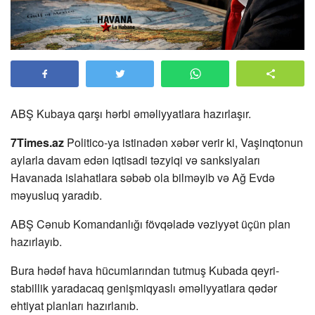
ABŞ Kubaya qarşı hərbi əməliyyatlara hazırlaşır.
7Times.az
Politico-ya istinadən xəbər verir ki, Vaşinqtonun
aylarla davam edən iqtisadi təzyiqi və sanksiyaları
Havanada islahatlara səbəb ola bilməyib və Ağ Evdə
məyusluq yaradıb.
ABŞ Cənub Komandanlığı fövqəladə vəziyyət üçün plan
hazırlayıb.
Bura hədəf hava hücumlarından tutmuş Kubada qeyri-
stabillik yaradacaq genişmiqyaslı əməliyyatlara qədər
ehtiyat planları hazırlanıb.