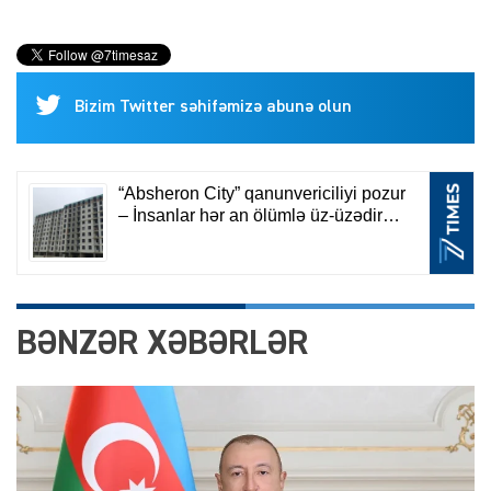
Bizim Twitter səhifəmizə abunə olun
BƏNZƏR XƏBƏRLƏR