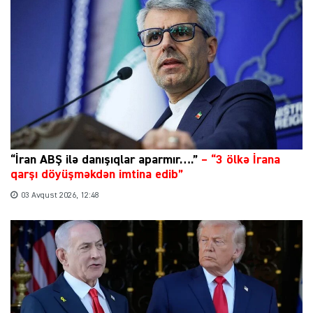
“İran ABŞ ilə danışıqlar aparmır….”
–
“3 ölkə İrana
qarşı döyüşməkdən imtina edib”
03 Avqust 2026, 12:48