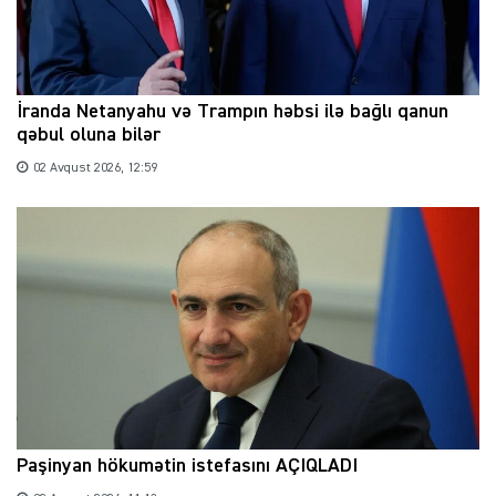
İranda Netanyahu və Trampın həbsi ilə bağlı qanun
qəbul oluna bilər
02 Avqust 2026, 12:59
Paşinyan hökumətin istefasını AÇIQLADI