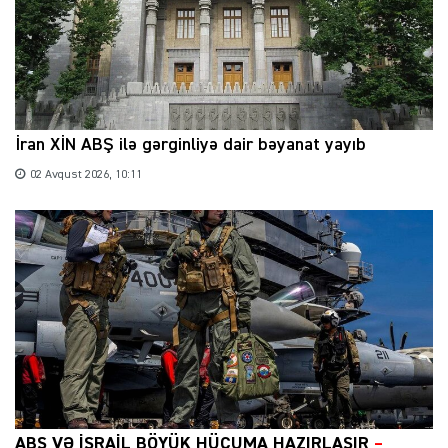
İran XİN ABŞ ilə gərginliyə dair bəyanat yayıb
02 Avqust 2026, 10:11
ABŞ VƏ İSRAİL BÖYÜK HÜCUMA HAZIRLAŞIR
–