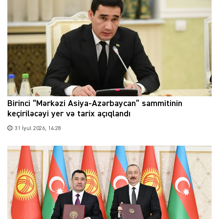
Birinci “Mərkəzi Asiya-Azərbaycan” sammitinin
keçiriləcəyi yer və tarix açıqlandı
31 İyul 2026, 14:28