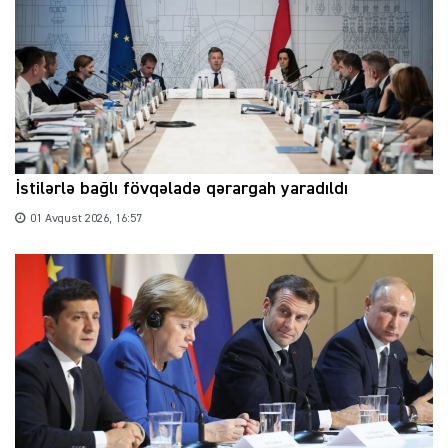
İstilərlə bağlı fövqəladə qərargah yaradıldı
01 Avqust 2026, 16:57