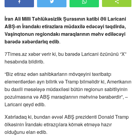
İran Ali Milli Təhlükəsizlik Şurasının katibi Əli Laricani
ABŞ-ın İrandakı etirazlara müdaxilə edəcəyi təqdirdə,
Vaşinqtonun regiondakı maraqlarının məhv ediləcəyi
barədə xəbərdarlıq edib
.
7Times.az xəbər verir ki, bu barədə Laricani özününü “X”
hesabında bildirib.
“Biz etiraz edən sahibkarların mövqeyini təxribatçı
elementlərdən ayrı bilirik və Tramp bilməlidir ki, Amerikanın
bu daxili məsələyə müdaxiləsi bütün regionun sabitliyinin
pozulmasına və ABŞ maraqlarının məhvinə bərabərdir”, –
Laricani qeyd edib.
Xatırladaq ki, bundan əvvəl ABŞ prezidenti Donald Tramp
ölkəsinin İrandakı etirazçılara kömək etməyə hazır
olduğunu elan edib.