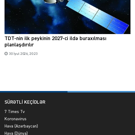
TDT-nin ilk peykinin 2027-ci ildə buraxılması
planlaşdırılır
30 İyul 2026, 20:23
SÜRƏTLİ KEÇİDLƏR
7 Times Tv
Koronavirus
Hava (Azərbaycan)
Hava (Dünya)