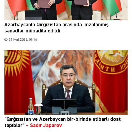
Azərbaycanla Qırğızıstan arasında imzalanmış
sənədlər mübadilə edildi
31 İyul 2026, 09:16
“Qırğızıstan və Azərbaycan bir-birində etibarlı dost
tapıblar”
–
Sadır Japarov