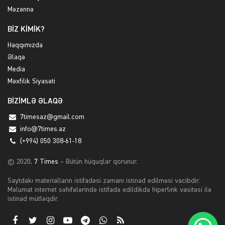
Məzənnə
BİZ KİMİK?
Haqqımızda
Əlaqə
Media
Məxfilik Siyasəti
BİZİMLƏ ƏLAQƏ
7timesaz@gmail.com
info@7times.az
(+994) 050 308-61-18
© 2020,
7 Times
– Bütün hüquqlar qorunur.
Saytdakı materialların istifadəsi zamanı istinad edilməsi vacibdir.
Məlumat internet səhifələrində istifadə edildikdə hiperlink vasitəsi ilə
istinad mütləqdir.