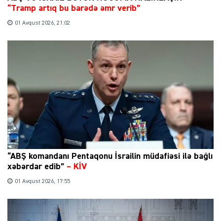
“Tramp artıq bu barədə əmr verib”
01 Avqust 2026, 21:02
“ABŞ komandanı Pentaqonu İsrailin müdafiəsi ilə bağlı
xəbərdar edib”
–
KİV
01 Avqust 2026, 17:55