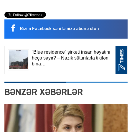
Bizim Facebook səhifəmizə abunə olun
BƏNZƏR XƏBƏRLƏR