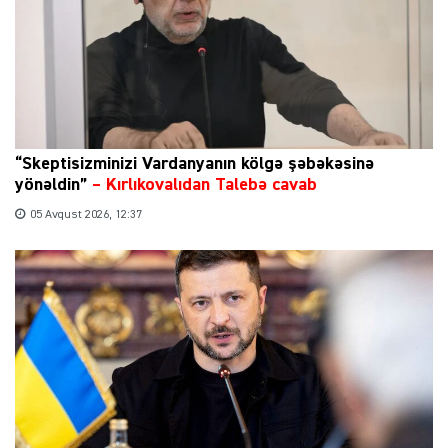
“Skeptisizminizi Vardanyanın kölgə şəbəkəsinə
yönəldin”
–
Kırlıkovalıdan Talebə cavab
05 Avqust 2026, 12:37