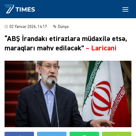
02 Yanvar 2026, 14:17
Dünya
“ABŞ İrandakı etirazlara müdaxilə etsə,
maraqları məhv ediləcək”
–
Laricani