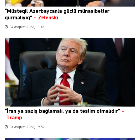
“Müstəqil Azərbaycanla güclü münasibətlər
qurmalıyıq”
–
Zelenski
04 Avqust 2026, 11:43
“İran ya saziş bağlamalı, ya da təslim olmalıdır”
–
Tramp
03 Avqust 2026, 19:59