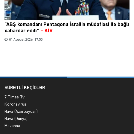
“ABŞ komandanı Pentaqonu İsrailin müdafiəsi ilə bağlı
xəbərdar edib”
–
KİV
01 Avqust 2026, 17:55
SÜRƏTLİ KEÇİDLƏR
7 Times Tv
Koronavirus
Hava (Azərbaycan)
Hava (Dünya)
Məzənnə