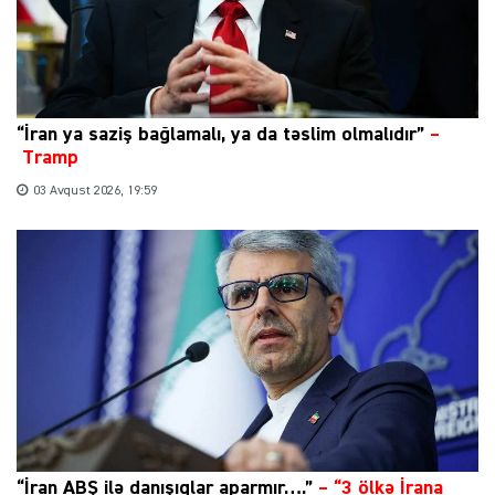
“İran ya saziş bağlamalı, ya da təslim olmalıdır”
–
Tramp
03 Avqust 2026, 19:59
“İran ABŞ ilə danışıqlar aparmır….”
–
“3 ölkə İrana