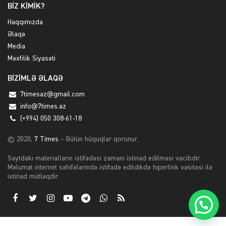
BİZ KİMİK?
Haqqımızda
Əlaqə
Media
Məxfilik Siyasəti
BİZİMLƏ ƏLAQƏ
7timesaz@gmail.com
info@7times.az
(+994) 050 308-61-18
© 2020,
7 Times
– Bütün hüquqlar qorunur.
Saytdakı materialların istifadəsi zamanı istinad edilməsi vacibdir.
Məlumat internet səhifələrində istifadə edildikdə hiperlink vasitəsi ilə
istinad mütləqdir.