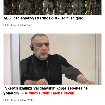
ABŞ İran əməliyyatlarındakı itkilərini açıqladı
05 Avqust 2026, 14:03
“Skeptisizminizi Vardanyanın kölgə şəbəkəsinə
yönəldin”
–
Kırlıkovalıdan Talebə cavab
05 Avqust 2026, 12:37