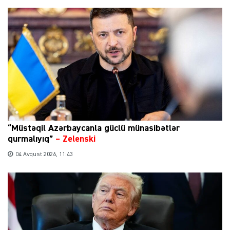
“Müstəqil Azərbaycanla güclü münasibətlər
qurmalıyıq”
–
Zelenski
04 Avqust 2026, 11:43