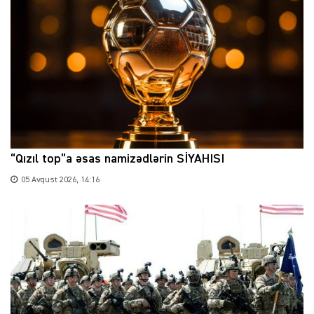
“Qızıl top”a əsas namizədlərin SİYAHISI
05 Avqust 2026, 14:16