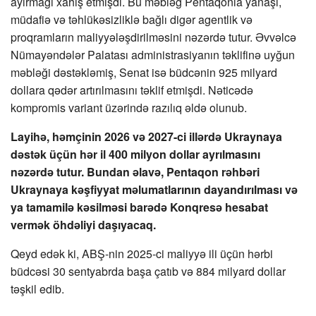
ayırmağı xahiş etmişdi. Bu məbləğ Pentaqonla yanaşı,
müdafiə və təhlükəsizliklə bağlı digər agentlik və
proqramların maliyyələşdirilməsini nəzərdə tutur. Əvvəlcə
Nümayəndələr Palatası administrasiyanın təklifinə uyğun
məbləği dəstəkləmiş, Senat isə büdcənin 925 milyard
dollara qədər artırılmasını təklif etmişdi. Nəticədə
kompromis variant üzərində razılıq əldə olunub.
Layihə, həmçinin 2026 və 2027-ci illərdə Ukraynaya
dəstək üçün hər il 400 milyon dollar ayrılmasını
nəzərdə tutur. Bundan əlavə, Pentaqon rəhbəri
Ukraynaya kəşfiyyat məlumatlarının dayandırılması və
ya tamamilə kəsilməsi barədə Konqresə hesabat
vermək öhdəliyi daşıyacaq.
Qeyd edək ki, ABŞ-nin 2025-ci maliyyə ili üçün hərbi
büdcəsi 30 sentyabrda başa çatıb və 884 milyard dollar
təşkil edib.