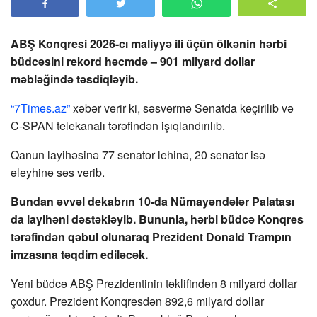
ABŞ Konqresi 2026-cı maliyyə ili üçün ölkənin hərbi
büdcəsini rekord həcmdə – 901 milyard dollar
məbləğində təsdiqləyib.
“7Times.az”
xəbər verir ki, səsvermə Senatda keçirilib və
C-SPAN telekanalı tərəfindən işıqlandırılıb.
Qanun layihəsinə 77 senator lehinə, 20 senator isə
əleyhinə səs verib.
Bundan əvvəl dekabrın 10-da Nümayəndələr Palatası
da layihəni dəstəkləyib. Bununla, hərbi büdcə Konqres
tərəfindən qəbul olunaraq Prezident Donald Trampın
imzasına təqdim ediləcək.
Yeni büdcə ABŞ Prezidentinin təklifindən 8 milyard dollar
çoxdur. Prezident Konqresdən 892,6 milyard dollar