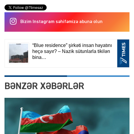
Bizim Instagram səhifəmizə abunə olun
BƏNZƏR XƏBƏRLƏR