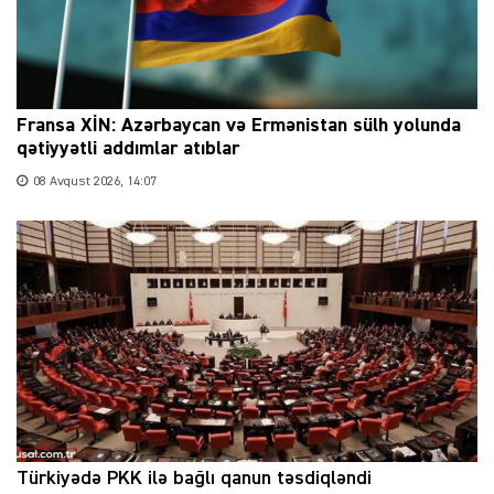
Fransa XİN: Azərbaycan və Ermənistan sülh yolunda
qətiyyətli addımlar atıblar
08 Avqust 2026, 14:07
Türkiyədə PKK ilə bağlı qanun təsdiqləndi