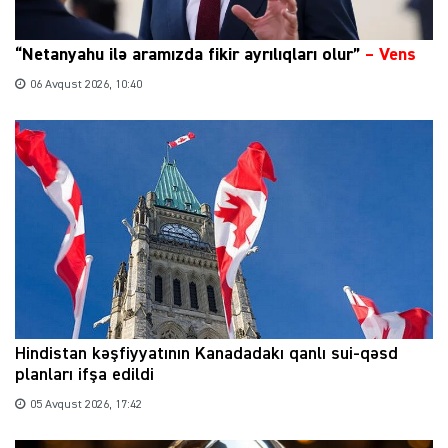
“Netanyahu ilə aramızda fikir ayrılıqları olur”
–
Vens
06 Avqust 2026, 10:40
Hindistan kəşfiyyatının Kanadadakı qanlı sui-qəsd
planları ifşa edildi
05 Avqust 2026, 17:42