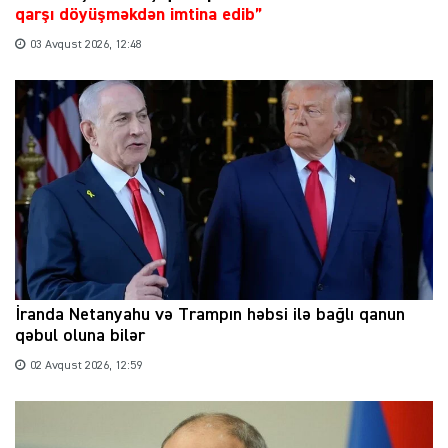
qarşı döyüşməkdən imtina edib”
03 Avqust 2026, 12:48
İranda Netanyahu və Trampın həbsi ilə bağlı qanun
qəbul oluna bilər
02 Avqust 2026, 12:59