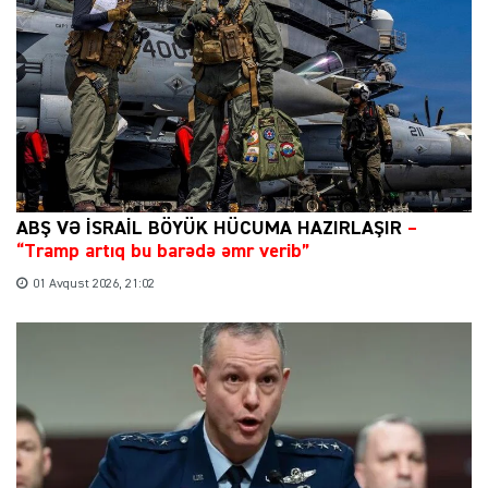
ABŞ VƏ İSRAİL BÖYÜK HÜCUMA HAZIRLAŞIR
–
“Tramp artıq bu barədə əmr verib”
01 Avqust 2026, 21:02