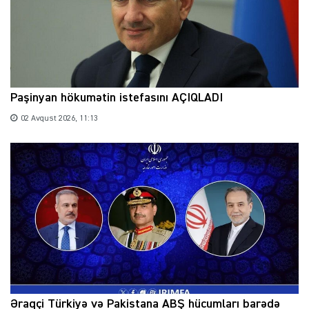
Paşinyan hökumətin istefasını AÇIQLADI
02 Avqust 2026, 11:13
Əraqçi Türkiyə və Pakistana ABŞ hücumları barədə