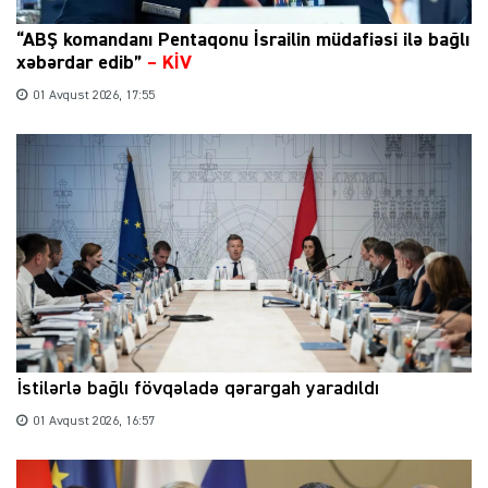
“ABŞ komandanı Pentaqonu İsrailin müdafiəsi ilə bağlı
xəbərdar edib”
–
KİV
01 Avqust 2026, 17:55
İstilərlə bağlı fövqəladə qərargah yaradıldı
01 Avqust 2026, 16:57