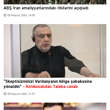
ABŞ İran əməliyyatlarındakı itkilərini açıqladı
05 Avqust 2026, 14:03
“Skeptisizminizi Vardanyanın kölgə şəbəkəsinə
yönəldin”
–
Kırlıkovalıdan Talebə cavab
05 Avqust 2026, 12:37