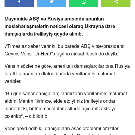
Mayamidə ABŞ və Rusiya arasında aparılan
məsləhətləşmələrin nəticəsi olaraq Ukrayna üzrə
danışıqlarda irəliləyiş qeydə alınıb
.
7Times.az xəbər verir ki, bu barədə ABŞ vitse-prezidenti
Ceyms Vens “UnHerd” nəşrinə müsahibəsində deyib.
Vensin sözlərinə görə, amerikalı danışıqlarçılar ona Rusiya
tərəfi ilə aparılan dialoq barədə yenilənmiş məlumat
veriblər.
“Bu gün səhər danışıqlarçılarımızdan yenilənmiş məlumat
aldım. Mənim fikrimcə, əldə etdiyimiz irəliləyiş ondan
ibarətdir ki, bütün məsələlər əslində açıq müzakirəyə
çıxarılıb”, – o bildirib.
Vens qeyd edib ki, danışıqların əsas problemi ərazilər