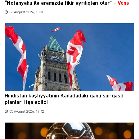
“Netanyahu ilə aramızda fikir ayrılıqları olur”
–
Vens
06 Avqust 2026, 10:40
Hindistan kəşfiyyatının Kanadadakı qanlı sui-qəsd
planları ifşa edildi
05 Avqust 2026, 17:42