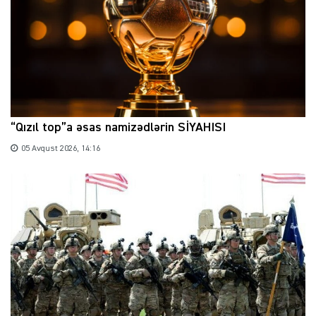
“Qızıl top”a əsas namizədlərin SİYAHISI
05 Avqust 2026, 14:16