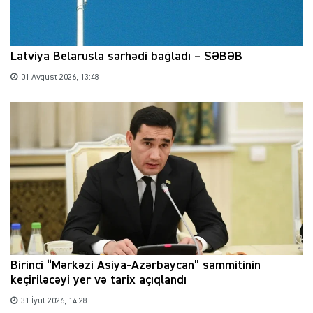
Latviya Belarusla sərhədi bağladı – SƏBƏB
01 Avqust 2026, 13:48
Birinci “Mərkəzi Asiya-Azərbaycan” sammitinin
keçiriləcəyi yer və tarix açıqlandı
31 İyul 2026, 14:28