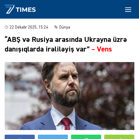
22 Dekabr 2025, 15:24
Dünya
“ABŞ və Rusiya arasında Ukrayna üzrə
danışıqlarda irəliləyiş var”
–
Vens