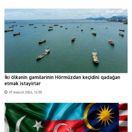
İki ölkənin gəmilərinin Hörmüzdən keçidini qadağan
etmək istəyirlər
07 Avqust 2026, 16:55