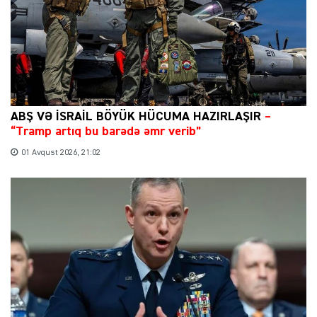
ABŞ VƏ İSRAİL BÖYÜK HÜCUMA HAZIRLAŞIR
–
“Tramp artıq bu barədə əmr verib”
01 Avqust 2026, 21:02