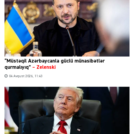
“Müstəqil Azərbaycanla güclü münasibətlər
qurmalıyıq”
–
Zelenski
04 Avqust 2026, 11:43