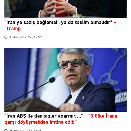
“İran ya saziş bağlamalı, ya da təslim olmalıdır”
–
Tramp
03 Avqust 2026, 19:59
“İran ABŞ ilə danışıqlar aparmır….”
–
“3 ölkə İrana
qarşı döyüşməkdən imtina edib”
03 Avqust 2026, 12:48