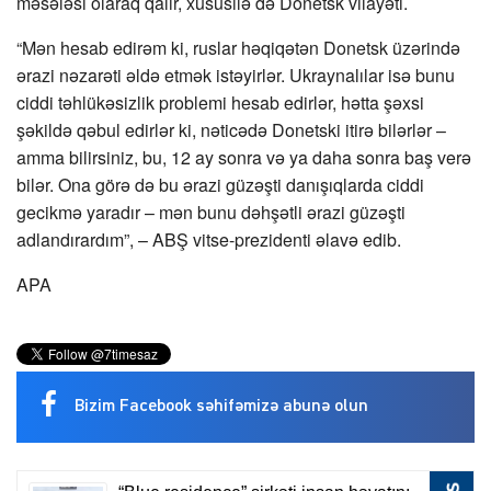
məsələsi olaraq qalır, xüsusilə də Donetsk vilayəti.
“Mən hesab edirəm ki, ruslar həqiqətən Donetsk üzərində
ərazi nəzarəti əldə etmək istəyirlər. Ukraynalılar isə bunu
ciddi təhlükəsizlik problemi hesab edirlər, hətta şəxsi
şəkildə qəbul edirlər ki, nəticədə Donetski itirə bilərlər –
amma bilirsiniz, bu, 12 ay sonra və ya daha sonra baş verə
bilər. Ona görə də bu ərazi güzəşti danışıqlarda ciddi
gecikmə yaradır – mən bunu dəhşətli ərazi güzəşti
adlandırardım”, – ABŞ vitse-prezidenti əlavə edib.
APA
Bizim Facebook səhifəmizə abunə olun