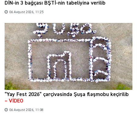
DİN-in 3 bağçası BŞTİ-nin tabeliyinə verilib
06 Avqust 2026, 11:25
“Yay Fest 2026” çərçivəsində Şuşa fləşmobu keçirilib
– VİDEO
06 Avqust 2026, 11:08