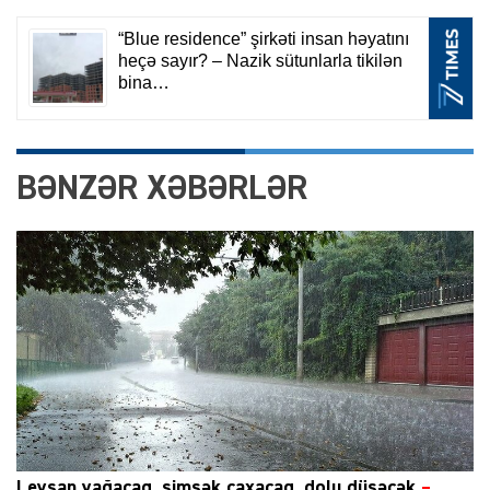
BƏNZƏR XƏBƏRLƏR
Leysan yağacaq, şimşək çaxacaq, dolu düşəcək
–