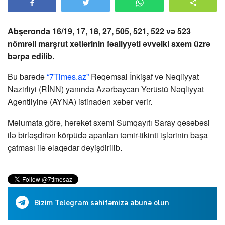
Abşeronda 16/19, 17, 18, 27, 505, 521, 522 və 523
nömrəli marşrut xətlərinin fəaliyyəti əvvəlki sxem üzrə
bərpa edilib.
Bu barədə
“7Times.az”
Rəqəmsal İnkişaf və Nəqliyyat
Nazirliyi (RİNN) yanında Azərbaycan Yerüstü Nəqliyyat
Agentliyinə (AYNA) istinadən xəbər verir.
Məlumata görə, hərəkət sxemi Sumqayıtı Saray qəsəbəsi
ilə birləşdirən körpüdə aparılan təmir-tikinti işlərinin başa
çatması ilə əlaqədar dəyişdirilib.
Bizim Telegram səhifəmizə abunə olun