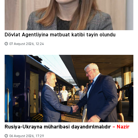
Dövlət Agentliyinə mətbuat katibi təyin olundu
07 Avqust 2026, 12:24
Rusiya-Ukrayna müharibəsi dayandırılmalıdır
– Nazir
06 Avqust 2026, 17:29