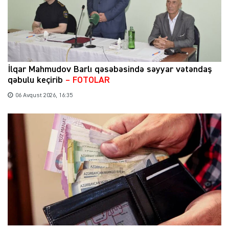
İlqar Mahmudov Barlı qəsəbəsində səyyar vətəndaş
qəbulu keçirib
– FOTOLAR
06 Avqust 2026, 16:35