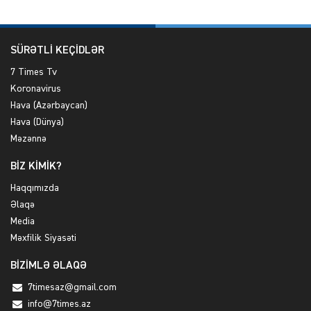
SÜRƏTLİ KEÇİDLƏR
7 Times Tv
Koronavirus
Hava (Azərbaycan)
Hava (Dünya)
Məzənnə
BİZ KİMİK?
Haqqımızda
Əlaqə
Media
Məxfilik Siyasəti
BİZİMLƏ ƏLAQƏ
7timesaz@gmail.com
info@7times.az