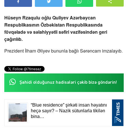
Hüseyn Rzaqulu oğlu Quliyev Azərbaycan
Respublikasının Özbəkistan Respublikasında
fövqəladə və səlahiyyətli səfiri vəzifəsindən geri
çağırılıb.
Prezident İlham Əliyev bununla bağlı Sərəncam imzalayıb.
Şahidi olduğunuz hadisələri çəkib bizə göndərin!