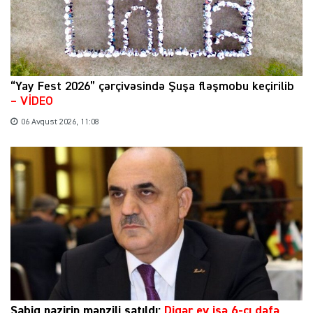
“Yay Fest 2026” çərçivəsində Şuşa fləşmobu keçirilib
– VİDEO
06 Avqust 2026, 11:08
Sabiq nazirin mənzili satıldı:
Digər ev isə 6-cı dəfə