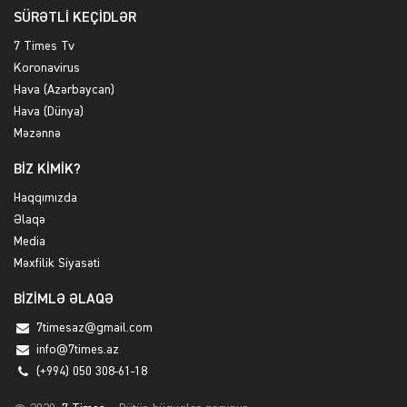
SÜRƏTLİ KEÇİDLƏR
7 Times Tv
Koronavirus
Hava (Azərbaycan)
Hava (Dünya)
Məzənnə
BİZ KİMİK?
Haqqımızda
Əlaqə
Media
Məxfilik Siyasəti
BİZİMLƏ ƏLAQƏ
7timesaz@gmail.com
info@7times.az
(+994) 050 308-61-18