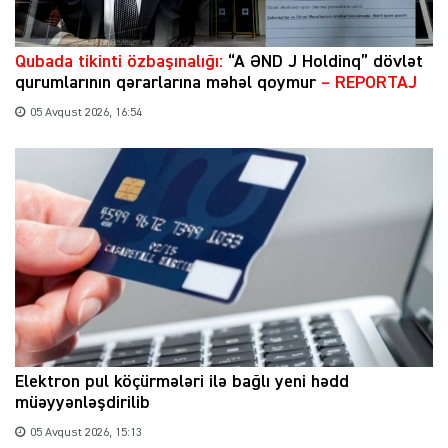
Qubada tikinti özbaşınalığı:
“A ƏND J Holdinq” dövlət
qurumlarının qərarlarına məhəl qoymur
– REPORTAJ
05 Avqust 2026, 16:54
Elektron pul köçürmələri ilə bağlı yeni hədd
müəyyənləşdirilib
05 Avqust 2026, 15:13