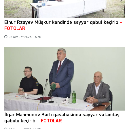
Elnur Rzayev Müşkür kəndində səyyar qəbul keçirib
–
FOTOLAR
06 Avqust 2026, 16:50
İlqar Mahmudov Barlı qəsəbəsində səyyar vətəndaş
qəbulu keçirib
– FOTOLAR