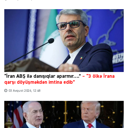
“İran ABŞ ilə danışıqlar aparmır….”
–
“3 ölkə İrana
qarşı döyüşməkdən imtina edib”
03 Avqust 2026, 12:48