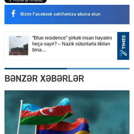
Bizim Facebook səhifəmizə abunə olun
BƏNZƏR XƏBƏRLƏR