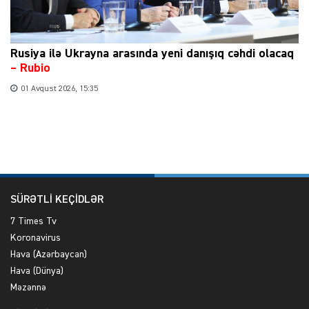
Rusiya ilə Ukrayna arasında yeni danışıq cəhdi olacaq
– Rubio
01 Avqust 2026, 15:35
SÜRƏTLİ KEÇİDLƏR
7 Times Tv
Koronavirus
Hava (Azərbaycan)
Hava (Dünya)
Məzənnə