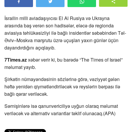
İsrailin milli aviadaşıyıcısı El Al Rusiya və Ukrayna
arasında baş verən son hadisələr, eləcə də regionda
aviasiya təhlükəsizliyi ilə bağlı insidentlər səbəbindən Təl-
Əviv–Moskva marşrutu üzrə uçuşları yaxın günlər üçün
dayandırdığını açıqlayıb.
7Times.az
xəbər verir ki, bu barədə “The Times of Israel”
məlumat yayıb.
Şirkətin nümayəndəsinin sözlərinə görə, vəziyyət gələn
həftə yenidən qiymətləndiriləcək və reyslərin bərpası ilə
bağlı qərar veriləcək.
Sərnişinlərə isə qanunvericiliyə uyğun olaraq məlumat
veriləcək və alternativ variantlar təklif olunacaq.(APA)