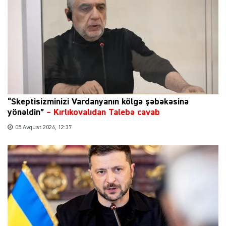
“Skeptisizminizi Vardanyanın kölgə şəbəkəsinə
yönəldin”
–
Kırlıkovalıdan Talebə cavab
05 Avqust 2026, 12:37