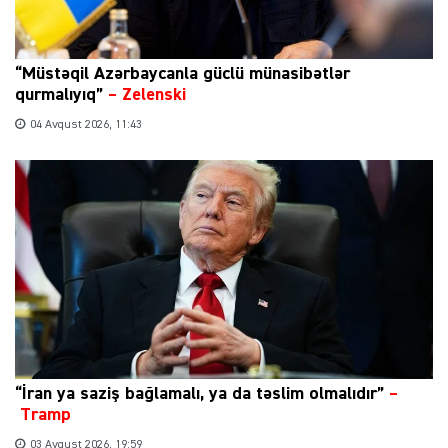
“Müstəqil Azərbaycanla güclü münasibətlər
qurmalıyıq”
–
Zelenski
04 Avqust 2026, 11:43
“İran ya saziş bağlamalı, ya da təslim olmalıdır”
–
Tramp
03 Avqust 2026, 19:59