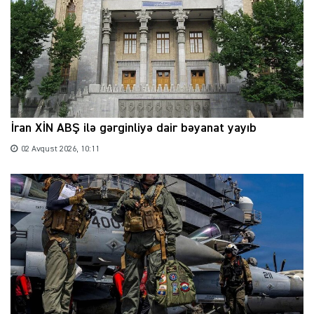
İran XİN ABŞ ilə gərginliyə dair bəyanat yayıb
02 Avqust 2026, 10:11