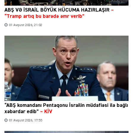
ABŞ VƏ İSRAİL BÖYÜK HÜCUMA HAZIRLAŞIR
–
“Tramp artıq bu barədə əmr verib”
01 Avqust 2026, 21:02
“ABŞ komandanı Pentaqonu İsrailin müdafiəsi ilə bağlı
xəbərdar edib”
–
KİV
01 Avqust 2026, 17:55