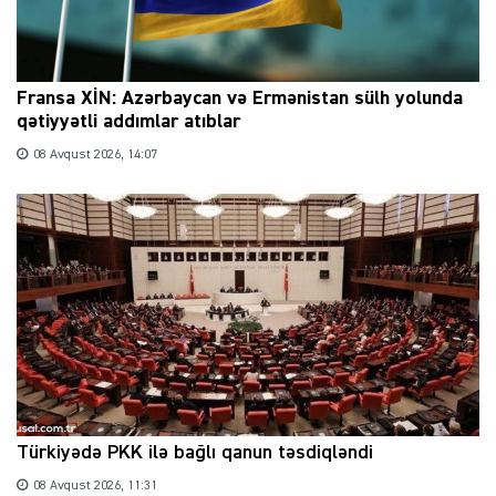
Fransa XİN: Azərbaycan və Ermənistan sülh yolunda
qətiyyətli addımlar atıblar
08 Avqust 2026, 14:07
Türkiyədə PKK ilə bağlı qanun təsdiqləndi
08 Avqust 2026, 11:31