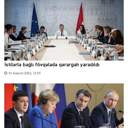
İstilərlə bağlı fövqəladə qərargah yaradıldı
01 Avqust 2026, 16:57