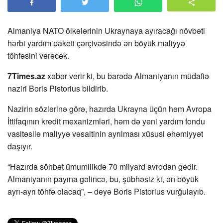
Almaniya NATO ölkələrinin Ukraynaya ayıracağı növbəti
hərbi yardım paketi çərçivəsində ən böyük maliyyə
töhfəsini verəcək.
7Times.az
xəbər verir ki, bu barədə Almaniyanın müdafiə
naziri Boris Pistorius bildirib.
Nazirin sözlərinə görə, hazırda Ukrayna üçün həm Avropa
İttifaqının kredit mexanizmləri, həm də yeni yardım fondu
vasitəsilə maliyyə vəsaitinin ayrılması xüsusi əhəmiyyət
daşıyır.
“Hazırda söhbət ümumilikdə 70 milyard avrodan gedir.
Almaniyanın payına gəlincə, bu, şübhəsiz ki, ən böyük
ayrı-ayrı töhfə olacaq”, – deyə Boris Pistorius vurğulayıb.