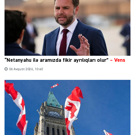
“Netanyahu ilə aramızda fikir ayrılıqları olur”
–
Vens
06 Avqust 2026, 10:40