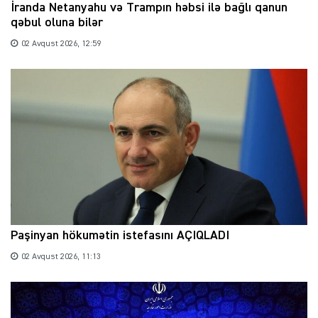
İranda Netanyahu və Trampın həbsi ilə bağlı qanun
qəbul oluna bilər
02 Avqust 2026, 12:59
Paşinyan hökumətin istefasını AÇIQLADI
02 Avqust 2026, 11:13