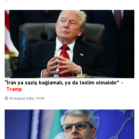
“İran ya saziş bağlamalı, ya da təslim olmalıdır”
–
Tramp
03 Avqust 2026, 19:59