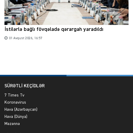
İstilərlə bağlı fövqəladə qərargah yaradıldı
01 Avqust 2026, 16:57
SÜRƏTLİ KEÇİDLƏR
7 Times Tv
Koronavirus
Hava (Azərbaycan)
Hava (Dünya)
Məzənnə