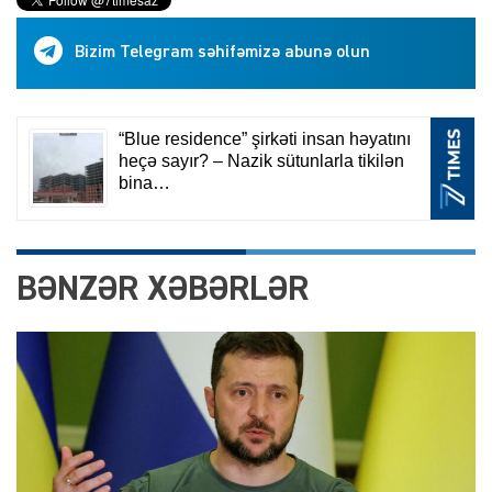
Bizim Telegram səhifəmizə abunə olun
BƏNZƏR XƏBƏRLƏR