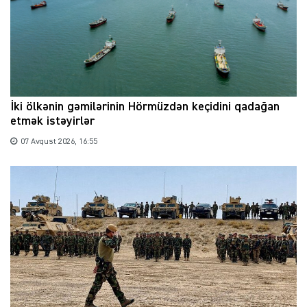
İki ölkənin gəmilərinin Hörmüzdən keçidini qadağan
etmək istəyirlər
07 Avqust 2026, 16:55