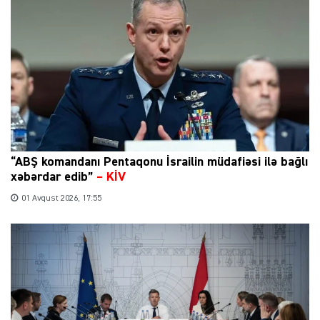
“ABŞ komandanı Pentaqonu İsrailin müdafiəsi ilə bağlı
xəbərdar edib”
–
KİV
01 Avqust 2026, 17:55