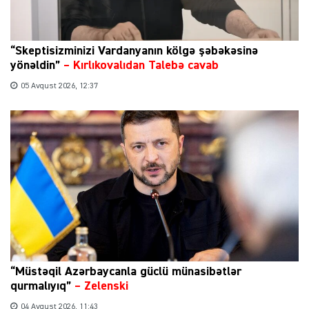
“Skeptisizminizi Vardanyanın kölgə şəbəkəsinə
yönəldin”
–
Kırlıkovalıdan Talebə cavab
05 Avqust 2026, 12:37
“Müstəqil Azərbaycanla güclü münasibətlər
qurmalıyıq”
–
Zelenski
04 Avqust 2026, 11:43