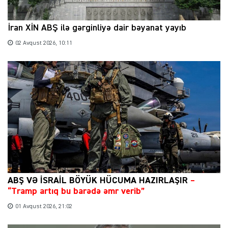
İran XİN ABŞ ilə gərginliyə dair bəyanat yayıb
02 Avqust 2026, 10:11
ABŞ VƏ İSRAİL BÖYÜK HÜCUMA HAZIRLAŞIR
–
“Tramp artıq bu barədə əmr verib”
01 Avqust 2026, 21:02