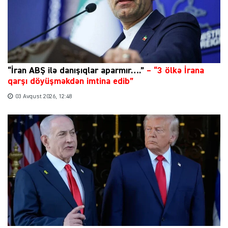
“İran ABŞ ilə danışıqlar aparmır….”
–
“3 ölkə İrana
qarşı döyüşməkdən imtina edib”
03 Avqust 2026, 12:48