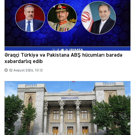
Əraqçi Türkiyə və Pakistana ABŞ hücumları barədə
xəbərdarlıq edib
02 Avqust 2026, 10:12