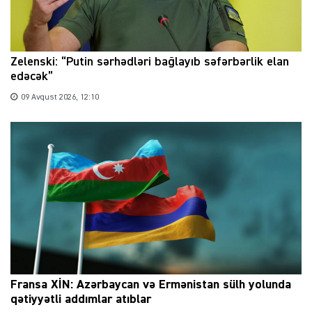
Zelenski: “Putin sərhədləri bağlayıb səfərbərlik elan
edəcək”
09 Avqust 2026, 12:10
Fransa XİN: Azərbaycan və Ermənistan sülh yolunda
qətiyyətli addımlar atıblar