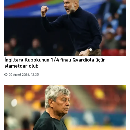
İngiltərə Kubokunun 1/4 finalı Qvardiola üçün
əlamətdar olub
05 Aprel 2026, 12:35