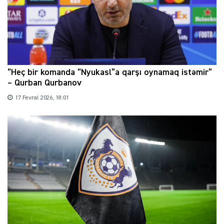
“Heç bir komanda “Nyukasl”a qarşı oynamaq istəmir”
– Qurban Qurbanov
17 Fevral 2026, 18:01