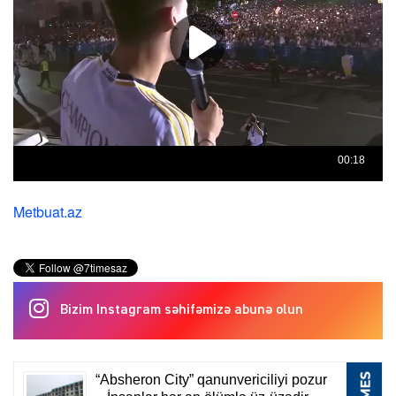
Metbuat.az
Bizim Instagram səhifəmizə abunə olun