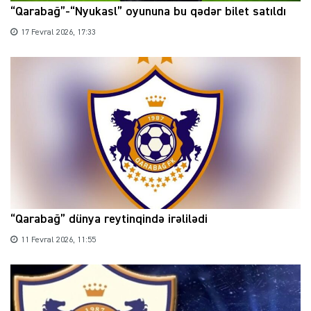
“Qarabağ”-“Nyukasl” oyununa bu qədər bilet satıldı
17 Fevral 2026, 17:33
“Qarabağ” dünya reytinqində irəlilədi
11 Fevral 2026, 11:55