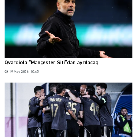
Qvardiola “Mançester Siti”dən ayrılacaq
19 May 2026, 10:45