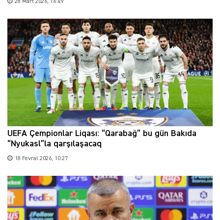
28 Mart 2026, 16:49
UEFA Çempionlar Liqası: “Qarabağ” bu gün Bakıda
“Nyukasl”la qarşılaşacaq
18 Fevral 2026, 10:27