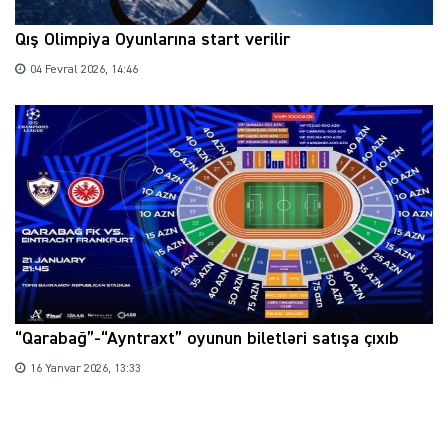
Qış Olimpiya Oyunlarına start verilir
04 Fevral 2026, 14:46
“Qarabağ”-“Ayntraxt” oyunun biletləri satışa çıxıb
16 Yanvar 2026, 13:33