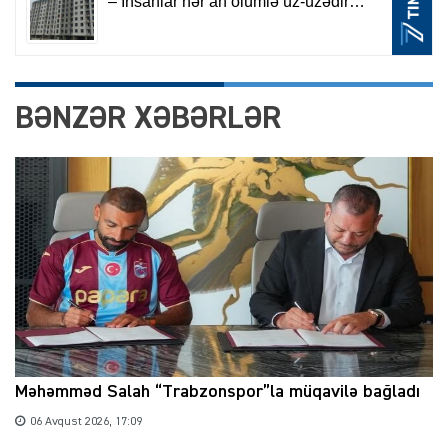
BƏNZƏR XƏBƏRLƏR
Məhəmməd Salah “Trabzonspor”la müqavilə bağladı
06 Avqust 2026, 17:09