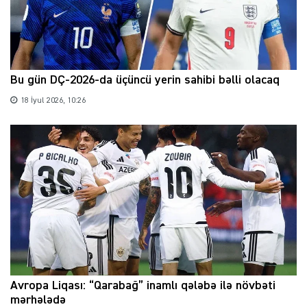
Bu gün DÇ-2026-da üçüncü yerin sahibi bəlli olacaq
18 İyul 2026, 10:26
Avropa Liqası: “Qarabağ” inamlı qələbə ilə növbəti
mərhələdə