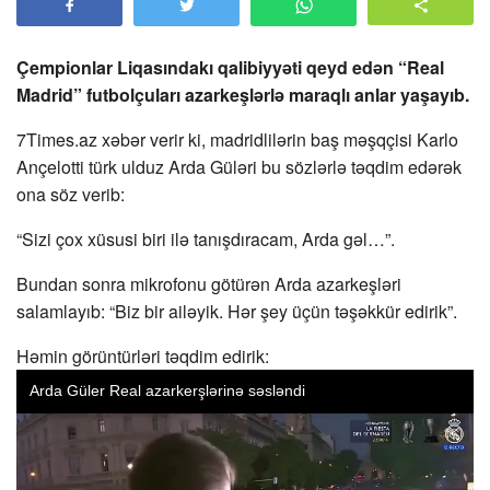
Çempionlar Liqasındakı qalibiyyəti qeyd edən “Real
Madrid” futbolçuları azarkeşlərlə maraqlı anlar yaşayıb.
7Times.az xəbər verir ki, madridlilərin baş məşqçisi Karlo
Ançelotti türk ulduz Arda Güləri bu sözlərlə təqdim edərək
ona söz verib:
“Sizi çox xüsusi biri ilə tanışdıracam, Arda gəl…”.
Bundan sonra mikrofonu götürən Arda azarkeşləri
salamlayıb: “Biz bir ailəyik. Hər şey üçün təşəkkür edirik”.
Həmin görüntürləri təqdim edirik: