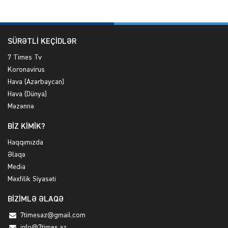
SÜRƏTLİ KEÇİDLƏR
7 Times Tv
Koronavirus
Hava (Azərbaycan)
Hava (Dünya)
Məzənnə
BİZ KİMİK?
Haqqımızda
Əlaqə
Media
Məxfilik Siyasəti
BİZİMLƏ ƏLAQƏ
7timesaz@gmail.com
info@7times.az