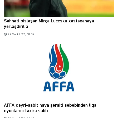
Səhhəti pisləşən Mirça Luçesku xəstəxanaya
yerləşdirilib
29 Mart 2026, 18:04
AFFA qeyri-sabit hava şəraiti səbəbindən liqa
oyunlarını təxirə salıb