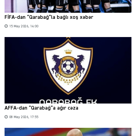
FİFA-dan “Qarabağ”la bağlı xoş xəbər
15 May 2026, 14:00
AFFA-dan “Qarabağ”a ağır cəza
08 May 2026, 17:55