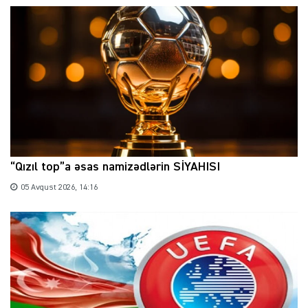
“Qızıl top”a əsas namizədlərin SİYAHISI
05 Avqust 2026, 14:16