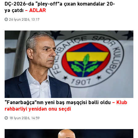
DÇ-2026-da “pley-off”a çıxan komandalar 20-
yə çatdı
– ADLAR
26 İyun 2026, 13:17
“Fənərbağça”nın yeni baş məşqçisi bəlli oldu
–
Klub
rəhbərliyi yenidən onu seçdi
18 İyun 2026, 14:59