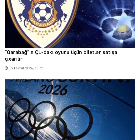
“Qarabağ”ın ÇL-dakı oyunu üçün biletlər satışa
çıxarılır
09 Fevral 2026, 13:55