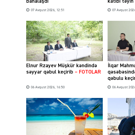
bahalaşdı
katibi təyin
07 Avqust 2026, 12:51
07 Avqust 2026
Elnur Rzayev Müşkür kəndində
İlqar Mahm
səyyar qəbul keçirib
– FOTOLAR
qəsəbəsind
qəbulu keçi
06 Avqust 2026, 16:50
06 Avqust 2026