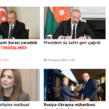
yım Şurası yaradıldı
Prezident üç səfiri geri çağırdı
u TƏSDİQLƏNDİ
, 13:31
07 Avqust 2026, 13:30
tliyinə mətbuat
Rusiya-Ukrayna müharibəsi