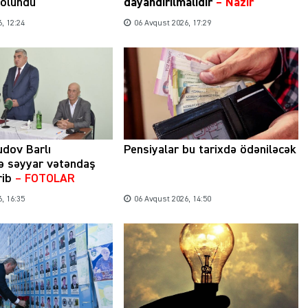
 olundu
dayandırılmalıdır
– Nazir
, 12:24
06 Avqust 2026, 17:29
Şəhərsalma ili və qanunsuz tikintilər:
nəzarət mexanizmi haradadır?
01 İyun 2026, 11:28
udov Barlı
Pensiyalar bu tarixdə ödəniləcək
ə səyyar vətəndaş
rib
– FOTOLAR
, 16:35
06 Avqust 2026, 14:50