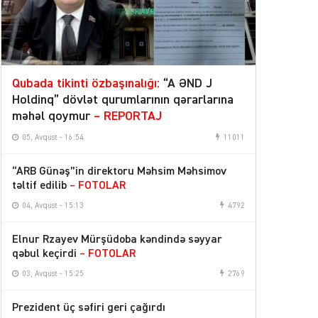
Qubada tikinti özbaşınalığı:
“A ƏND J
Holdinq” dövlət qurumlarının qərarlarına
məhəl qoymur
– REPORTAJ
05, Avqust - 16:54
11011
“ARB Günəş”in direktoru Məhsim Məhsimov
təltif edilib
– FOTOLAR
04, Avqust - 15:13
4792
Elnur Rzayev Mürşüdoba kəndində səyyar
qəbul keçirdi
– FOTOLAR
03, Avqust - 15:25
2769
Prezident üç səfiri geri çağırdı