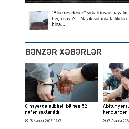
BƏNZƏR XƏBƏRLƏR
Cinayətdə şübhəli bilinən 52
Abituriyent
nəfər saxlanıldı
kəndlərdən 
08 Avqust 2026, 17:03
08 Avqust 2026