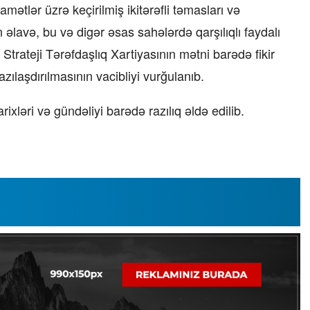
mətlər üzrə keçirilmiş ikitərəfli təmasları və
əlavə, bu və digər əsas sahələrdə qarşılıqlı faydalı
trateji Tərəfdaşlıq Xartiyasının mətni barədə fikir
ılaşdırılmasının vacibliyi vurğulanıb.
xləri və gündəliyi barədə razılıq əldə edilib.