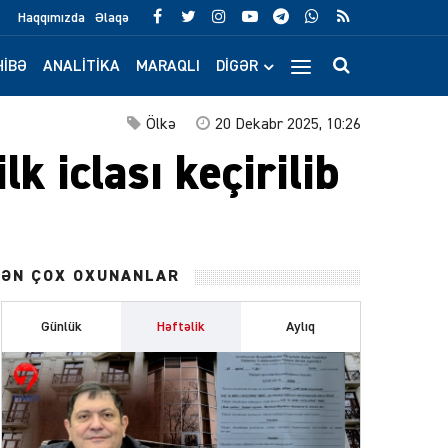
Haqqımızda
Əlaqə
IBƏ
ANALITIKA
MARAQLI
DIGƏR
Ölkə
20 Dekabr 2025, 10:26
k iclası keçirilib
ƏN ÇOX OXUNANLAR
Günlük
Həftəlik
Aylıq