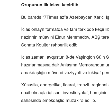
Qrupunun ilk iclası keçirilib.
Bu barədə “7Times.az”a Azərbaycan Xarici İşl
İclas onlayn formatda və tam tərkibdə keçirili
nazirinin müavini Elnur Məmmədov, ABŞ tərəfi
Sonata Koulter rəhbərlik edib.
İclas zamanı avqustun 8-də Vaşinqton Sülh 
hazırlanmasına dair Anlaşma Memorandumunda 
əməkdaşlığın mövcud vəziyyəti və inkişaf per
Xüsusilə, energetika, ticarət, tranzit, regional 
daxil olmaqla iqtisadi investisiyalar, həmçini
sahəsində əməkdaşlıq müzakirə edilib.