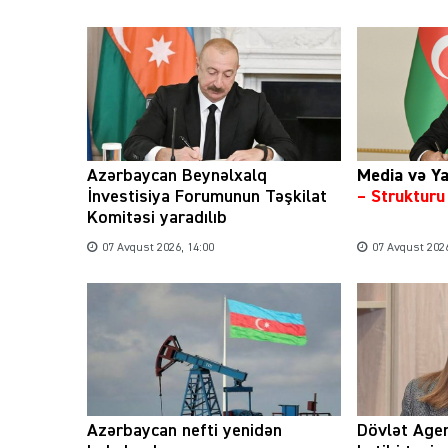
Azərbaycan Beynəlxalq
Media və Ya
İnvestisiya Forumunun Təşkilat
– Struktur
Komitəsi yaradılıb
07 Avqust 2026, 14:00
07 Avqust 2026
Azərbaycan nefti yenidən
Dövlət Agen