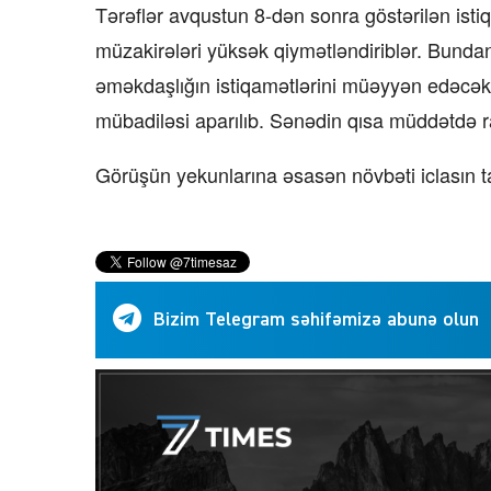
Tərəflər avqustun 8-dən sonra göstərilən istiqa
müzakirələri yüksək qiymətləndiriblər. Bundan 
əməkdaşlığın istiqamətlərini müəyyən edəcək S
mübadiləsi aparılıb. Sənədin qısa müddətdə raz
Görüşün yekunlarına əsasən növbəti iclasın tari
Bizim Telegram səhifəmizə abunə olun