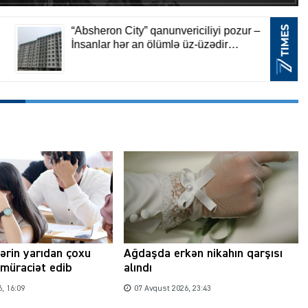
lərin yarıdan çoxu
Ağdaşda erkən nikahın qarşısı
müraciət edib
alındı
, 16:09
07 Avqust 2026, 23:43