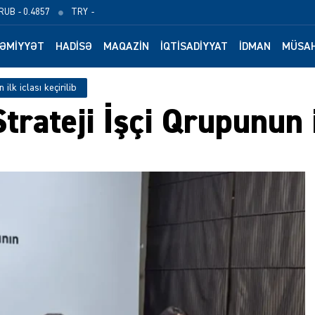
RUB
- 0.4857
TRY
-
ƏMIYYƏT
HADISƏ
MAQAZIN
İQTISADIYYAT
İDMAN
MÜSAH
ilk iclası keçirilib
ateji İşçi Qrupunun il