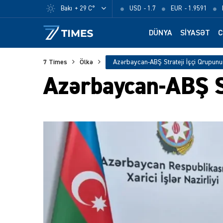
Bakı
+ 29 C°
USD
- 1.7
EUR
- 1.9591
DÜNYA
SIYASƏT
C
7 Times
Ölkə
Azərbaycan-ABŞ Strateji İşçi Qrupunun 
Azərbaycan-ABŞ Str