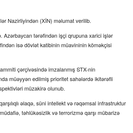
ər Nazirliyindən (XİN) məlumat verilib.
b. Azərbaycan tərəfindən işçi qrupuna xarici işlər
ndən isə dövlət katibinin müavininin köməkçisi
Sammiti çərçivəsində imzalanmış STX-nin
müəyyən edilmiş prioritet sahələrdə ikitərəfli
spektivləri müzakirə olunub.
qarşılıqlı əlaqə, süni intellekt və rəqəmsal infrastruktur
n müdafiə, təhlükəsizlik və terrorizmə qarşı mübarizə