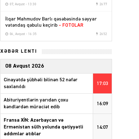
07, Avqust - 13:30
2677
İlqar Mahmudov Barlı qəsəbəsində səyyar
vətəndaş qəbulu keçirib
– FOTOLAR
06, Avqust - 16:35
2652
XƏBƏR LENTİ
08 Avqust 2026
Cinayətdə şübhəli bilinən 52 nəfər
17:03
saxlanıldı
Abituriyentlərin yarıdan çoxu
16:09
kəndlərdən müraciət edib
Fransa XİN: Azərbaycan və
Ermənistan sülh yolunda qətiyyətli
14:07
addımlar atıblar