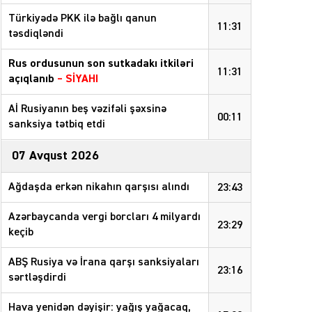
Türkiyədə PKK ilə bağlı qanun
11:31
təsdiqləndi
Rus ordusunun son sutkadakı itkiləri
11:31
açıqlanıb
–
SİYAHI
Aİ Rusiyanın beş vəzifəli şəxsinə
00:11
sanksiya tətbiq etdi
07 Avqust 2026
Ağdaşda erkən nikahın qarşısı alındı
23:43
Azərbaycanda vergi borcları 4 milyardı
23:29
keçib
ABŞ Rusiya və İrana qarşı sanksiyaları
23:16
sərtləşdirdi
Hava yenidən dəyişir: yağış yağacaq,