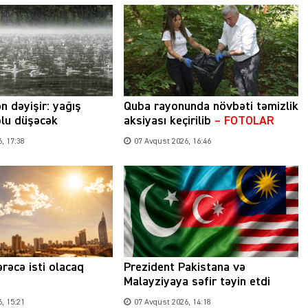
n dəyişir: yağış
Quba rayonunda növbəti təmizlik
olu düşəcək
aksiyası keçirilib
– FOTOLAR
, 17:38
07 Avqust 2026, 16:46
rəcə isti olacaq
Prezident Pakistana və
Malayziyaya səfir təyin etdi
, 15:21
07 Avqust 2026, 14:18