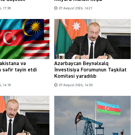
, 17:38
07 Avqust 2026, 16:21
akistana və
Azərbaycan Beynəlxalq
 səfir təyin etdi
İnvestisiya Forumunun Təşkilat
Komitəsi yaradılıb
, 14:18
07 Avqust 2026, 14:00