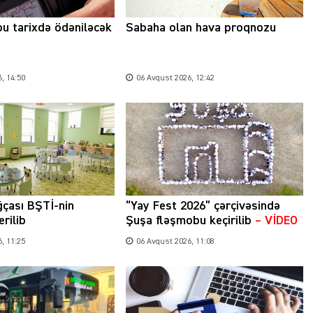
bu tarixdə ödəniləcək
Sabaha olan hava proqnozu
Şəhərsalma ili və qanunsuz tikintilər:
nəzarət mexanizmi haradadır?
, 14:50
06 Avqust 2026, 12:42
01 İyun 2026, 11:28
ğçası BŞTİ-nin
“Yay Fest 2026” çərçivəsində
erilib
Şuşa fləşmobu keçirilib
– VİDEO
, 11:25
06 Avqust 2026, 11:08