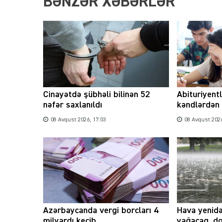
BƏNZƏR XƏBƏRLƏR
Cinayətdə şübhəli bilinən 52
Abituriyent
nəfər saxlanıldı
kəndlərdən 
08 Avqust 2026, 17:03
08 Avqust 2026
Azərbaycanda vergi borcları 4
Hava yenidə
milyardı keçib
yağacaq, d