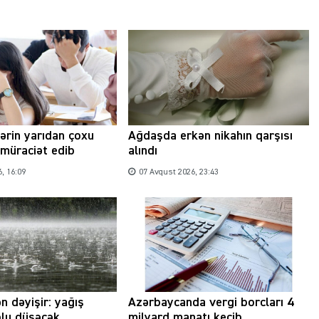
lərin yarıdan çoxu
Ağdaşda erkən nikahın qarşısı
müraciət edib
alındı
, 16:09
07 Avqust 2026, 23:43
n dəyişir: yağış
Azərbaycanda vergi borcları 4
olu düşəcək
milyard manatı keçib