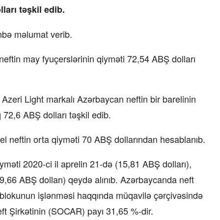
ları təşkil edib.
nbə məlumat verib.
 neftin may fyuçerslərinin qiyməti 72,54 ABŞ dolları
eri Light markalı Azərbaycan neftin bir barelinin
72,6 ABŞ dolları təşkil edib.
el neftin orta qiyməti 70 ABŞ dollarından hesablanıb.
iyməti 2020-ci il aprelin 21-də (15,81 ABŞ dolları),
49,66 ABŞ dolları) qeydə alınıb. Azərbaycanda neft
 blokunun işlənməsi haqqında müqavilə çərçivəsində
ft Şirkətinin (SOCAR) payı 31,65 %-dir.