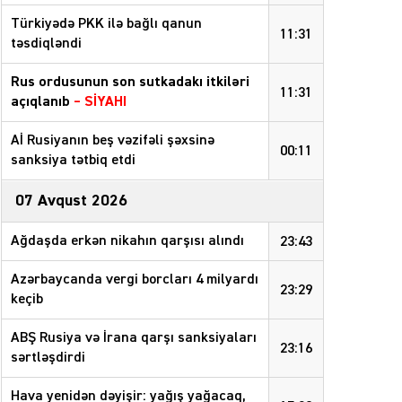
Türkiyədə PKK ilə bağlı qanun
11:31
təsdiqləndi
Rus ordusunun son sutkadakı itkiləri
11:31
açıqlanıb
–
SİYAHI
Aİ Rusiyanın beş vəzifəli şəxsinə
00:11
sanksiya tətbiq etdi
07 Avqust 2026
Ağdaşda erkən nikahın qarşısı alındı
23:43
Azərbaycanda vergi borcları 4 milyardı
23:29
keçib
ABŞ Rusiya və İrana qarşı sanksiyaları
23:16
sərtləşdirdi
Hava yenidən dəyişir: yağış yağacaq,