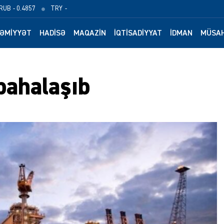
RUB
- 0.4857
TRY
-
ƏMIYYƏT
HADISƏ
MAQAZIN
İQTISADIYYAT
İDMAN
MÜSAH
bahalaşıb