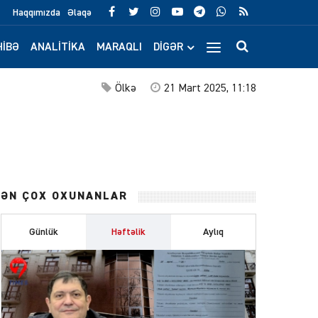
Haqqımızda
Əlaqə
IBƏ
ANALITIKA
MARAQLI
DIGƏR
Ölkə
21 Mart 2025, 11:18
ƏN ÇOX OXUNANLAR
Günlük
Həftəlik
Aylıq