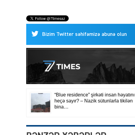
Bizim Twitter səhifəmizə abunə olun