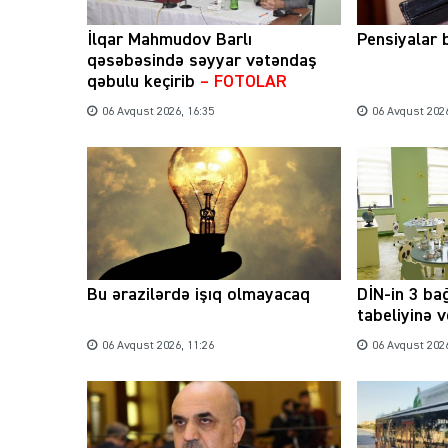
İlqar Mahmudov Barlı
Pensiyalar 
qəsəbəsində səyyar vətəndaş
qəbulu keçirib
– FOTOLAR
06 Avqust 2026, 16:35
06 Avqust 2026
Bu ərazilərdə işıq olmayacaq
DİN-in 3 ba
tabeliyinə v
06 Avqust 2026, 11:26
06 Avqust 2026