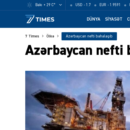
Bakı
+ 29 C°
USD
- 1.7
EUR
- 1.9591
DÜNYA
SIYASƏT
C
7 Times
Ölkə
Azərbaycan nefti bahalaşıb
Azərbaycan nefti 