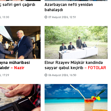
 səfiri geri çağırdı
Azərbaycan nefti yenidən
bahalaşdı
, 13:30
07 Avqust 2026, 12:51
ayna müharibəsi
Elnur Rzayev Müşkür kəndində
alıdır
– Nazir
səyyar qəbul keçirib
– FOTOLAR
, 17:29
06 Avqust 2026, 16:50