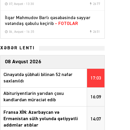
07, Avqust - 13:30
2677
İlqar Mahmudov Barlı qəsəbəsində səyyar
vətəndaş qəbulu keçirib
– FOTOLAR
06, Avqust - 16:35
2651
XƏBƏR LENTİ
08 Avqust 2026
Cinayətdə şübhəli bilinən 52 nəfər
17:03
saxlanıldı
Abituriyentlərin yarıdan çoxu
16:09
kəndlərdən müraciət edib
Fransa XİN: Azərbaycan və
Ermənistan sülh yolunda qətiyyətli
14:07
addımlar atıblar