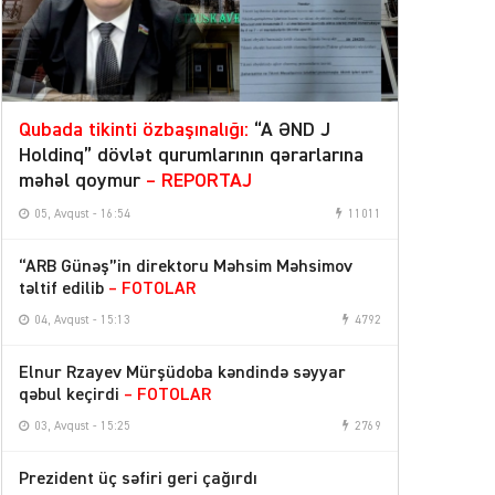
Qubada tikinti özbaşınalığı:
“A ƏND J
Holdinq” dövlət qurumlarının qərarlarına
məhəl qoymur
– REPORTAJ
05, Avqust - 16:54
11011
“ARB Günəş”in direktoru Məhsim Məhsimov
təltif edilib
– FOTOLAR
04, Avqust - 15:13
4792
Elnur Rzayev Mürşüdoba kəndində səyyar
qəbul keçirdi
– FOTOLAR
03, Avqust - 15:25
2769
Prezident üç səfiri geri çağırdı