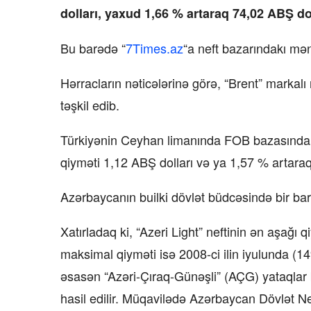
dolları, yaxud 1,66 % artaraq 74,02 ABŞ dol
Bu barədə “
7Times.az
“a neft bazarındakı mə
Hərracların nəticələrinə görə, “Brent” markalı
təşkil edib.
Türkiyənin Ceyhan limanında FOB bazasında Az
qiyməti 1,12 ABŞ dolları və ya 1,57 % artaraq 
Azərbaycanın builki dövlət büdcəsində bir bar
Xatırladaq ki, “Azeri Light” neftinin ən aşağı q
maksimal qiyməti isə 2008-ci ilin iyulunda (1
əsasən “Azəri-Çıraq-Günəşli” (AÇG) yataqlar
hasil edilir. Müqavilədə Azərbaycan Dövlət Ne