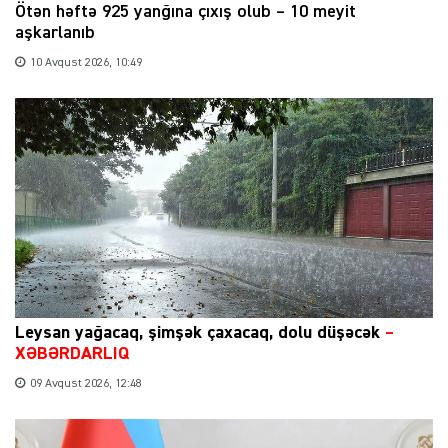
Ötən həftə 925 yanğına çıxış olub – 10 meyit
aşkarlanıb
10 Avqust 2026, 10:49
Leysan yağacaq, şimşək çaxacaq, dolu düşəcək
–
XƏBƏRDARLIQ
09 Avqust 2026, 12:48