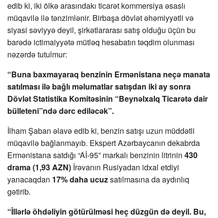
edib ki, iki ölkə arasındakı ticarət kommersiya əsaslı
müqavilə ilə tənzimlənir. Birbaşa dövlət əhəmiyyətli və
siyasi səviyyə deyil, şirkətlararası satış olduğu üçün bu
barədə ictimaiyyətə mütləq hesabatın təqdim olunması
nəzərdə tutulmur:
“Buna baxmayaraq benzinin Ermənistana neçə manata
satılması ilə bağlı məlumatlar satışdan iki ay sonra
Dövlət Statistika Komitəsinin “Beynəlxalq Ticarətə dair
bülleteni”ndə dərc ediləcək”.
İlham Şaban əlavə edib ki, benzin satışı uzun müddətli
müqavilə bağlanmayıb. Ekspert Azərbaycanın dekabrda
Ermənistana satdığı “Aİ-95” markalı benzinin litrinin
430
drama (1,93 AZN)
İrəvanın Rusiyadan idxal etdiyi
yanacaqdan
17% daha ucuz
satılmasına da aydınlıq
gətirib.
“İllərlə öhdəliyin götürülməsi heç düzgün də deyil. Bu,