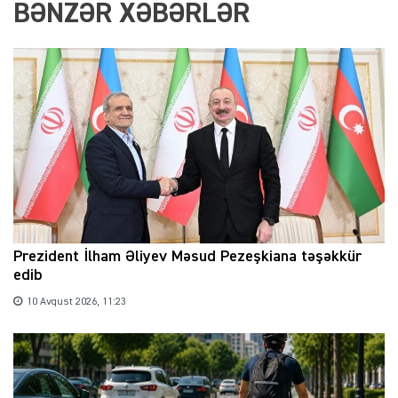
BƏNZƏR XƏBƏRLƏR
Prezident İlham Əliyev Məsud Pezeşkiana təşəkkür
edib
10 Avqust 2026, 11:23