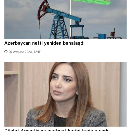
Azərbaycan nefti yenidən bahalaşdı
07 Avqust 2026, 12:51
Dövlət Agentliyinə mətbuat katibi təyin olundu