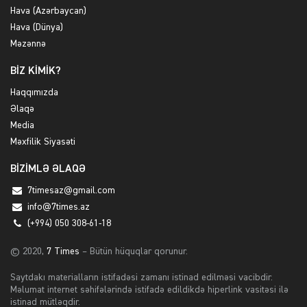
Hava (Azərbaycan)
Hava (Dünya)
Məzənnə
BİZ KİMİK?
Haqqımızda
Əlaqə
Media
Məxfilik Siyasəti
BİZİMLƏ ƏLAQƏ
7timesaz@gmail.com
info@7times.az
(+994) 050 308-61-18
© 2020,
7 Times
– Bütün hüquqlar qorunur.
Saytdakı materialların istifadəsi zamanı istinad edilməsi vacibdir.
Məlumat internet səhifələrində istifadə edildikdə hiperlink vasitəsi ilə
istinad mütləqdir.