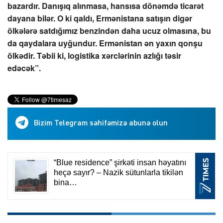
bazardır. Danışıq alınmasa, hansısa dönəmdə ticarət
dayana bilər. O ki qaldı, Ermənistana satışın digər
ölkələrə satdığımız benzindən daha ucuz olmasına, bu
da qaydalara uyğundur. Ermənistan ən yaxın qonşu
ölkədir. Təbii ki, logistika xərclərinin azlığı təsir
edəcək”.
Bizim Telegram səhifəmizə abunə olun