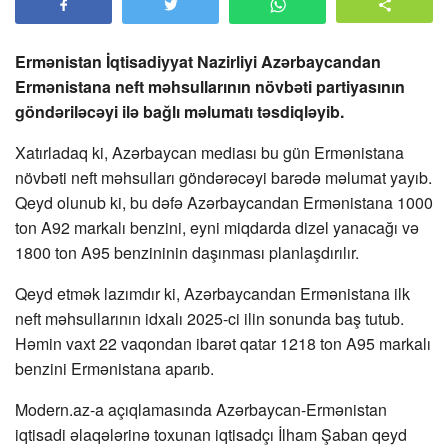
Ermənistan İqtisadiyyat Nazirliyi Azərbaycandan
Ermənistana neft məhsullarının növbəti partiyasının
göndəriləcəyi ilə bağlı məlumatı təsdiqləyib.
Xatırladaq ki, Azərbaycan mediası bu gün Ermənistana
növbəti neft məhsulları göndərəcəyi barədə məlumat yayıb.
Qeyd olunub ki, bu dəfə Azərbaycandan Ermənistana 1000
ton A92 markalı benzini, eyni miqdarda dizel yanacağı və
1800 ton A95 benzininin daşınması planlaşdırılır.
Qeyd etmək lazımdır ki, Azərbaycandan Ermənistana ilk
neft məhsullarının idxalı 2025-ci ilin sonunda baş tutub.
Həmin vaxt 22 vaqondan ibarət qatar 1218 ton A95 markalı
benzini Ermənistana aparıb.
Modern.az-a açıqlamasında Azərbaycan-Ermənistan
iqtisadi əlaqələrinə toxunan iqtisadçı İlham Şaban qeyd