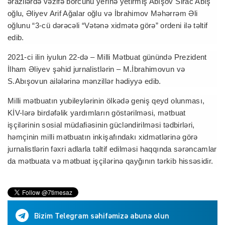
ərazilərdə vəzifə borcunu yerinə yetirmiş Abışov Sirac Abış
oğlu, Əliyev Arif Ağalar oğlu və İbrahimov Məhərrəm Əli
oğlunu “3-cü dərəcəli “Vətənə xidmətə görə” ordeni ilə təltif
edib.
2021-ci ilin iyulun 22-də – Milli Mətbuat günündə Prezident
İlham Əliyev şəhid jurnalistlərin – M.İbrahimovun və
S.Abışovun ailələrinə mənzillər hədiyyə edib.
Milli mətbuatın yubileylərinin ölkədə geniş qeyd olunması,
KİV-lərə birdəfəlik yardımların göstərilməsi, mətbuat
işçilərinin sosial müdafiəsinin gücləndirilməsi tədbirləri,
həmçinin milli mətbuatın inkişafındakı xidmətlərinə görə
jurnalistlərin fəxri adlarla təltif edilməsi haqqında sərəncamlar
da mətbuata və mətbuat işçilərinə qayğının tərkib hissəsidir.
Bizim Telegram səhifəmizə abunə olun