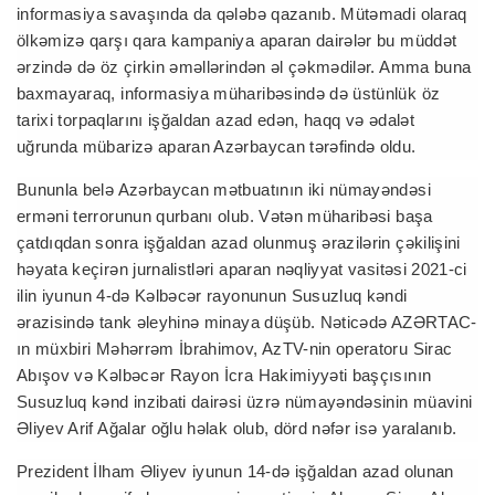
informasiya savaşında da qələbə qazanıb. Mütəmadi olaraq
ölkəmizə qarşı qara kampaniya aparan dairələr bu müddət
ərzində də öz çirkin əməllərindən əl çəkmədilər. Amma buna
baxmayaraq, informasiya müharibəsində də üstünlük öz
tarixi torpaqlarını işğaldan azad edən, haqq və ədalət
uğrunda mübarizə aparan Azərbaycan tərəfində oldu.
Bununla belə Azərbaycan mətbuatının iki nümayəndəsi
erməni terrorunun qurbanı olub. Vətən müharibəsi başa
çatdıqdan sonra işğaldan azad olunmuş ərazilərin çəkilişini
həyata keçirən jurnalistləri aparan nəqliyyat vasitəsi 2021-ci
ilin iyunun 4-də Kəlbəcər rayonunun Susuzluq kəndi
ərazisində tank əleyhinə minaya düşüb. Nəticədə AZƏRTAC-
ın müxbiri Məhərrəm İbrahimov, AzTV-nin operatoru Sirac
Abışov və Kəlbəcər Rayon İcra Hakimiyyəti başçısının
Susuzluq kənd inzibati dairəsi üzrə nümayəndəsinin müavini
Əliyev Arif Ağalar oğlu həlak olub, dörd nəfər isə yaralanıb.
Prezident İlham Əliyev iyunun 14-də işğaldan azad olunan