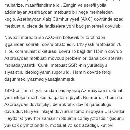
mübarizə, maarifləndirmə idi. Zəngin və şərəfli yolla
addımlayan Azərbaycan mətbuatı bir neçə mərhələdən
keçib. Azərbaycan Xalq Cümhuriyyəti (AXC) dövründə azad
mətbuatın, eləcə də hadisələrə yeni baxışın təməli qoyulub.
Növbəti mərhələ isə AXC-nin bolşeviklər tərəfindən
işğalından sonrakı dövrü əhatə edir. 149 yaşlı mətbuatın 70
ili bu kommunist dikaturası dövrü ilə bağlıdır. Həmin dövrdə
Azərbaycan mətbuatı mövcud problemləri daha çox sətiraltı
mənada yazırdı. Çünki mətbuat SSRİ-nin yürütdüyü
siyasətin, ideologiyanın ruporu idi. Həmin dövrdə fərqli
düşünmək, yazmaq yasaqlanmışdı.
1990-cı illərin II yarısından başlayaraq Azərbaycan mətbuatı
yeni inkişaf mərhələsinə qədəm qoyub. Bu mərhələ həm də
Azərbaycan dövlətçiliyi, demokratik dövlət quruculuğu
dövrüdür. Bu yeni inkişaf dövrünün təməlini qoyan Ulu Öndər
Heydər Əliyev hər zaman mətbuatın cəmiyyətə təsir gücünü
yüksək qiymətləndirib, mətbuat və söz azadlığı, kütləvi