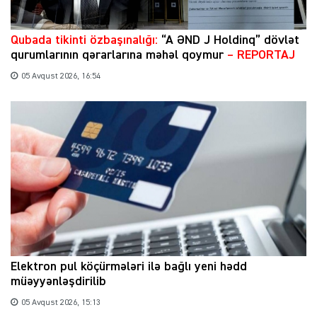
Qubada tikinti özbaşınalığı:
“A ƏND J Holdinq” dövlət
qurumlarının qərarlarına məhəl qoymur
– REPORTAJ
05 Avqust 2026, 16:54
Elektron pul köçürmələri ilə bağlı yeni hədd
müəyyənləşdirilib
05 Avqust 2026, 15:13