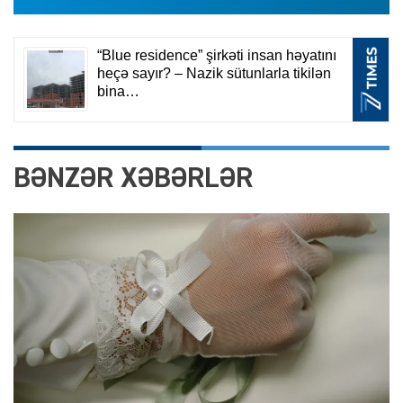
BƏNZƏR XƏBƏRLƏR