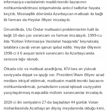
informasiya vasitələrinin maddi-texniki bazasının
möhkəmləndirilməsi istiqamətində ardıcıl tədbirlər həyata
keçirib. Müstəqillik dövründə Azərbaycan mətbuatı ilə bağlı
ilk fərmanı da Heydər Əliyev imzalayıb.
Ümumilikdə, Ulu Öndər mətbuatın problemlərinin həlli ilə
bağlı 10-dan çox sərəncam və fərman imzalayıb. 1999-cu
ildə “Kütləvi İnformasiya Vasitələri haqqında” beynəlxalq
tələblərə cavab verən qanun qəbul edilib. Heydər Əliyevin
1998-ci il 6 avqust tarixli sərəncamı ilə Azərbaycanda
senzura ləğv olunub.
Ölkədə söz və mətbuat azadlığına, KİV-lərə ən yüksək
səviyyədə diqqət və qayğı var. Prezident İlham Əliyev azad
medianı inkişaf etdirmək, mətbuatın maddi-texniki bazasını
möhkəmləndirmək, jurnalistlərin sosial-iqtisadi vəziyyətini
yaxşılaşdırmaq məqsədilə mühüm sərəncamlar imzalayıb.
2020-ci ilin sentyabrın 27-də başladılan 44 günlük Vətən
müharibəsində Azərbaycan döyüş meydanında olduğu kimi,