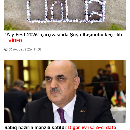
“Yay Fest 2026” çərçivəsində Şuşa fləşmobu keçirilib
– VİDEO
06 Avqust 2026, 11:08
Sabiq nazirin mənzili satıldı:
Digər ev isə 6-cı dəfə