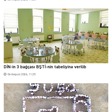
DİN-in 3 bağçası BŞTİ-nin tabeliyinə verilib
06 Avqust 2026, 11:25