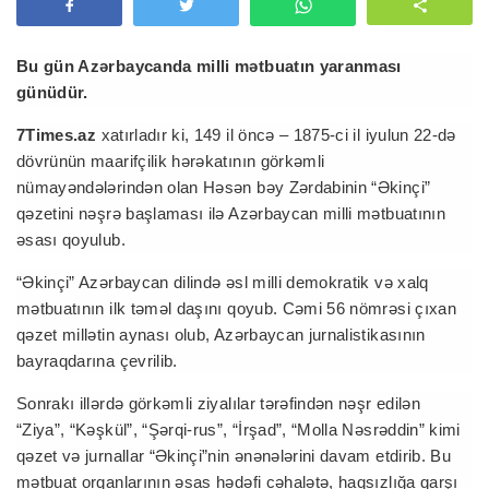
Bu gün Azərbaycanda milli mətbuatın yaranması
günüdür.
7Times.az
xatırladır ki, 149 il öncə – 1875-ci il iyulun 22-də
dövrünün maarifçilik hərəkatının görkəmli
nümayəndələrindən olan Həsən bəy Zərdabinin “Əkinçi”
qəzetini nəşrə başlaması ilə Azərbaycan milli mətbuatının
əsası qoyulub.
“Əkinçi” Azərbaycan dilində əsl milli demokratik və xalq
mətbuatının ilk təməl daşını qoyub. Cəmi 56 nömrəsi çıxan
qəzet millətin aynası olub, Azərbaycan jurnalistikasının
bayraqdarına çevrilib.
Sonrakı illərdə görkəmli ziyalılar tərəfindən nəşr edilən
“Ziya”, “Kəşkül”, “Şərqi-rus”, “İrşad”, “Molla Nəsrəddin” kimi
qəzet və jurnallar “Əkinçi”nin ənənələrini davam etdirib. Bu
mətbuat orqanlarının əsas hədəfi cəhalətə, haqsızlığa qarşı