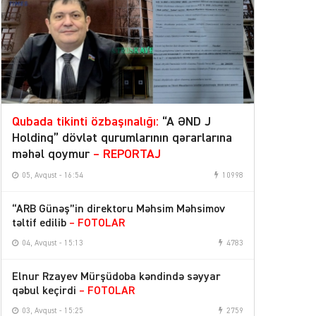
Qubada tikinti özbaşınalığı:
“A ƏND J
Holdinq” dövlət qurumlarının qərarlarına
məhəl qoymur
– REPORTAJ
05, Avqust - 16:54
10998
“ARB Günəş”in direktoru Məhsim Məhsimov
təltif edilib
– FOTOLAR
04, Avqust - 15:13
4783
Elnur Rzayev Mürşüdoba kəndində səyyar
qəbul keçirdi
– FOTOLAR
03, Avqust - 15:25
2759