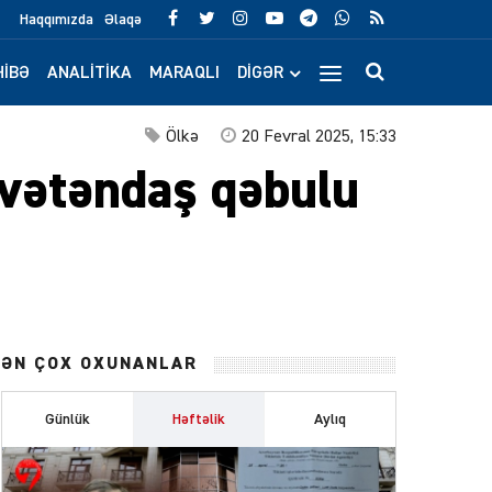
Haqqımızda
Əlaqə
IBƏ
ANALITIKA
MARAQLI
DIGƏR
Ölkə
20 Fevral 2025, 15:33
 vətəndaş qəbulu
ƏN ÇOX OXUNANLAR
Günlük
Həftəlik
Aylıq