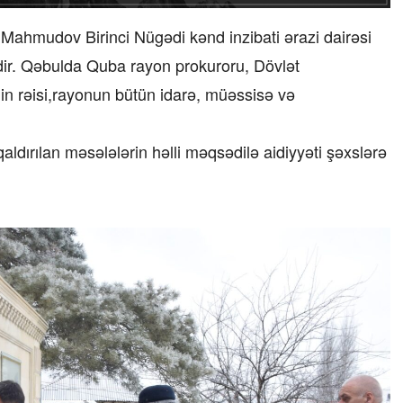
 Mahmudov Birinci Nügədi kənd inzibati ərazi dairəsi
dir. Qəbulda Quba rayon prokuroru, Dövlət
in rəisi,rayonun bütün idarə, müəssisə və
ldırılan məsələlərin həlli məqsədilə aidiyyəti şəxslərə