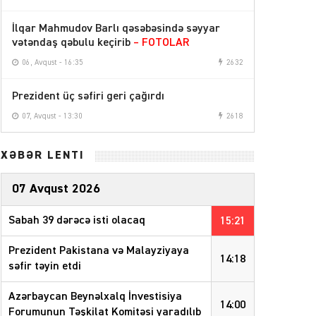
İlqar Mahmudov Barlı qəsəbəsində səyyar
vətəndaş qəbulu keçirib
– FOTOLAR
06, Avqust - 16:35
2632
Prezident üç səfiri geri çağırdı
07, Avqust - 13:30
2618
XƏBƏR LENTİ
07 Avqust 2026
Sabah 39 dərəcə isti olacaq
15:21
Prezident Pakistana və Malayziyaya
14:18
səfir təyin etdi
Azərbaycan Beynəlxalq İnvestisiya
14:00
Forumunun Təşkilat Komitəsi yaradılıb