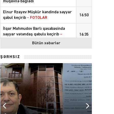
müqavilə bağladı
Elnur Rzayev Müşkür kəndində səyyar
16:50
qəbul keçirib
– FOTOLAR
İlqar Mahmudov Barlı qəsəbəsində
səyyar vətəndaş qəbulu keçirib
–
16:35
FOTOLAR
Bütün xəbərlər
Pensiyalar bu tarixdə ödəniləcək
14:50
ŞƏRHSİZ
Sabiq səfirə cinayət işi açılıb: məhkəmə
13:30
qərar verdi
Sabaha olan hava proqnozu
12:42
Ceyhun Bayramov Ukraynada
11:57
memorialı ziyarət etdi
Bu ərazilərdə işıq olmayacaq
11:26