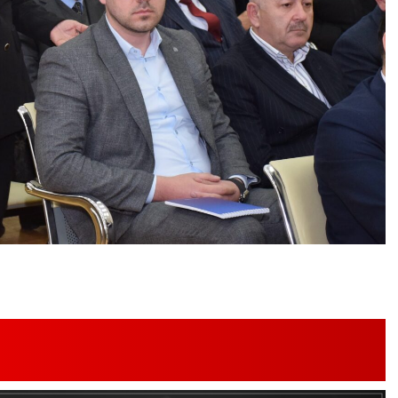
Şəhərsalma ili və qanunsuz tikintilər:
nəzarət mexanizmi haradadır?
01 İyun 2026, 11:28