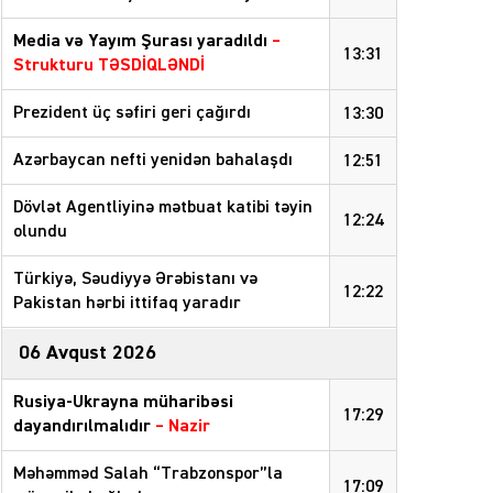
Media və Yayım Şurası yaradıldı
–
13:31
Strukturu TƏSDİQLƏNDİ
Prezident üç səfiri geri çağırdı
13:30
Azərbaycan nefti yenidən bahalaşdı
12:51
Dövlət Agentliyinə mətbuat katibi təyin
12:24
olundu
Türkiyə, Səudiyyə Ərəbistanı və
12:22
Pakistan hərbi ittifaq yaradır
06 Avqust 2026
Rusiya-Ukrayna müharibəsi
17:29
dayandırılmalıdır
– Nazir
Məhəmməd Salah “Trabzonspor”la
17:09