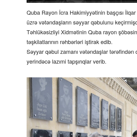
Quba Rayon İcra Hakimiyyətinin başçısı İlqar
üzrə vətəndaşların səyyar qəbulunu keçirmiş
Təhlükəsizliyi Xidmətinin Quba rayon şöbəsin
təşkilatlarının rəhbərləri iştirak edib.
Səyyar qəbul zamanı vətəndaşlar tərəfindən qa
yerindəcə lazımi tapşırıqlar verib.