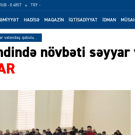
RUB
- 0.4857
TRY
-
ƏMIYYƏT
HADISƏ
MAQAZIN
İQTISADIYYAT
İDMAN
MÜSAH
Birinci Nügədi kəndində növbəti səyyar vətəndaş qəbulu keçirilib – FOTOLAR
ndində növbəti səyyar
AR