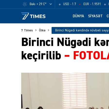
Bakı
+ 29 C°
USD
- 1.7
EUR
- 1.9591
DÜNYA
SIYASƏT
C
7 Times
Ölkə
Birinci Nügədi kə
keçirilib
– FOTOL