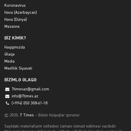
Koronavirus
Hava (Azərbaycan)
Hava (Dünya)
Məzənnə
BİZ KİMİK?
Haqqımızda
Əlaqə
Media
Məxfilik Siyasəti
BİZİMLƏ ƏLAQƏ
7timesaz@gmail.com
info@7times.az
(+994) 050 308-61-18
© 2020,
7 Times
– Bütün hüquqlar qorunur.
Saytdakı materialların istifadəsi zamanı istinad edilməsi vacibdir.