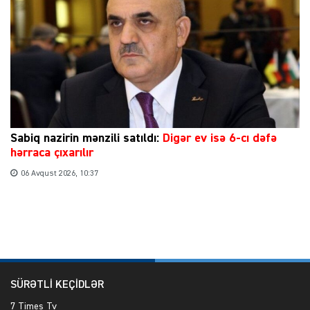
Sabiq nazirin mənzili satıldı:
Digər ev isə 6-cı dəfə
hərraca çıxarılır
06 Avqust 2026, 10:37
SÜRƏTLİ KEÇİDLƏR
7 Times Tv