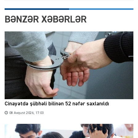
BƏNZƏR XƏBƏRLƏR
Cinayətdə şübhəli bilinən 52 nəfər saxlanıldı
08 Avqust 2026, 17:03