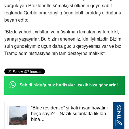
vurğulayan Prezidentin köməkçisi ölkənin qeyri-sabit
regionda Qərblə əməkdaşlıq üçün təbii tərəfdaş olduğunu
bəyan edib:
“Bizdə yəhudi, xristian və müsəlman icmaları əsrlərdir ki,
yanaşı yaşayırlar. Bu bizim ənənəmiz, kimliyimizdir. Bizim
sülh gündəliyimiz üçün daha güclü qətiyyətimiz var və biz
Tramp administrasiyasının tam dəstəyinə malikik”.
Şahidi olduğunuz hadisələri çəkib bizə göndərin!