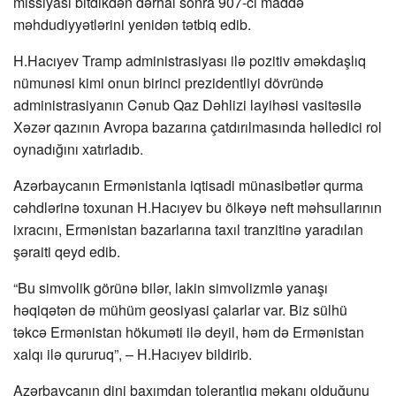
missiyası bitdikdən dərhal sonra 907-ci maddə
məhdudiyyətlərini yenidən tətbiq edib.
H.Hacıyev Tramp administrasiyası ilə pozitiv əməkdaşlıq
nümunəsi kimi onun birinci prezidentliyi dövründə
administrasiyanın Cənub Qaz Dəhlizi layihəsi vasitəsilə
Xəzər qazının Avropa bazarına çatdırılmasında həlledici rol
oynadığını xatırladıb.
Azərbaycanın Ermənistanla iqtisadi münasibətlər qurma
cəhdlərinə toxunan H.Hacıyev bu ölkəyə neft məhsullarının
ixracını, Ermənistan bazarlarına taxıl tranzitinə yaradılan
şəraiti qeyd edib.
“Bu simvolik görünə bilər, lakin simvolizmlə yanaşı
həqiqətən də mühüm geosiyasi çalarlar var. Biz sülhü
təkcə Ermənistan hökuməti ilə deyil, həm də Ermənistan
xalqı ilə qururuq”, – H.Hacıyev bildirib.
Azərbaycanın dini baxımdan tolerantlıq məkanı olduğunu