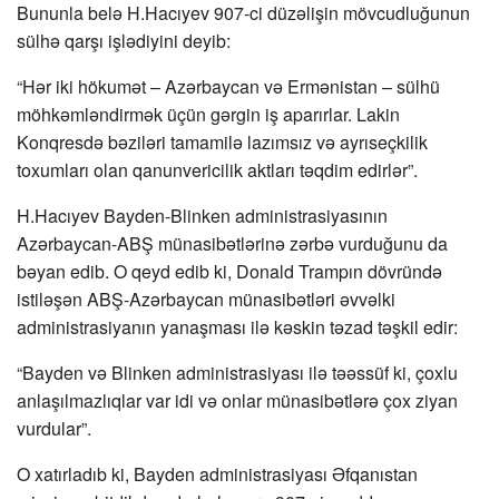
Bununla belə H.Hacıyev 907-ci düzəlişin mövcudluğunun
sülhə qarşı işlədiyini deyib:
“Hər iki hökumət – Azərbaycan və Ermənistan – sülhü
möhkəmləndirmək üçün gərgin iş aparırlar. Lakin
Konqresdə bəziləri tamamilə lazımsız və ayrıseçkilik
toxumları olan qanunvericilik aktları təqdim edirlər”.
H.Hacıyev Bayden-Blinken administrasiyasının
Azərbaycan-ABŞ münasibətlərinə zərbə vurduğunu da
bəyan edib. O qeyd edib ki, Donald Trampın dövründə
istiləşən ABŞ-Azərbaycan münasibətləri əvvəlki
administrasiyanın yanaşması ilə kəskin təzad təşkil edir:
“Bayden və Blinken administrasiyası ilə təəssüf ki, çoxlu
anlaşılmazlıqlar var idi və onlar münasibətlərə çox ziyan
vurdular”.
O xatırladıb ki, Bayden administrasiyası Əfqanıstan