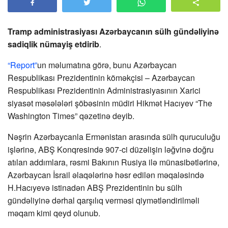
Tramp administrasiyası Azərbaycanın sülh gündəliyinə
sadiqlik nümayiş etdirib
.
“Report”
un məlumatına görə, bunu Azərbaycan
Respublikası Prezidentinin köməkçisi – Azərbaycan
Respublikası Prezidentinin Administrasiyasının Xarici
siyasət məsələləri şöbəsinin müdiri Hikmət Hacıyev “The
Washington Times” qəzetinə deyib.
Nəşrin Azərbaycanla Ermənistan arasında sülh quruculuğu
işlərinə, ABŞ Konqresində 907-ci düzəlişin ləğvinə doğru
atılan addımlara, rəsmi Bakının Rusiya ilə münasibətlərinə,
Azərbaycan İsrail əlaqələrinə həsr edilən məqaləsində
H.Hacıyevə istinadən ABŞ Prezidentinin bu sülh
gündəliyinə dərhal qarşılıq verməsi qiymətləndirilməli
məqam kimi qeyd olunub.