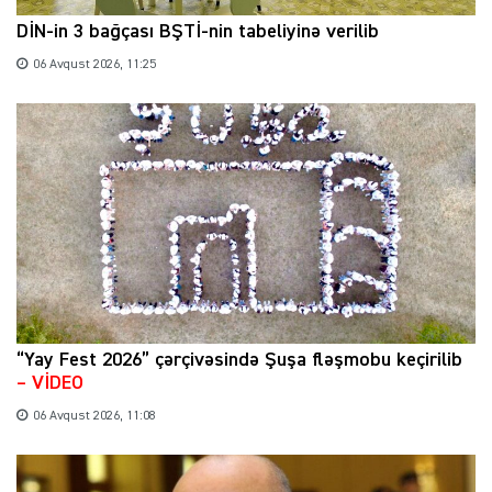
DİN-in 3 bağçası BŞTİ-nin tabeliyinə verilib
06 Avqust 2026, 11:25
“Yay Fest 2026” çərçivəsində Şuşa fləşmobu keçirilib
– VİDEO
06 Avqust 2026, 11:08