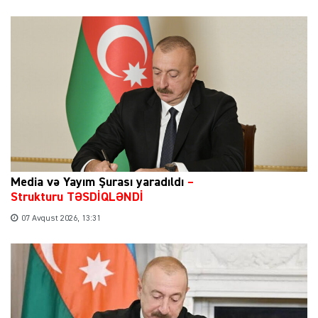
Media və Yayım Şurası yaradıldı
–
Strukturu TƏSDİQLƏNDİ
07 Avqust 2026, 13:31