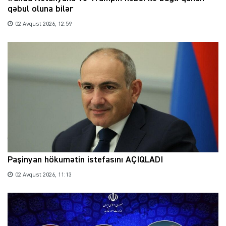
qəbul oluna bilər
02 Avqust 2026, 12:59
Paşinyan hökumətin istefasını AÇIQLADI
02 Avqust 2026, 11:13