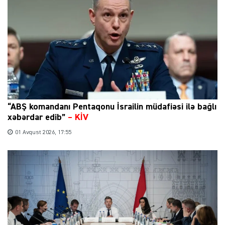
“ABŞ komandanı Pentaqonu İsrailin müdafiəsi ilə bağlı
xəbərdar edib”
–
KİV
01 Avqust 2026, 17:55