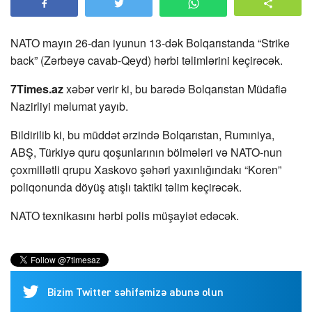
NATO mayın 26-dan iyunun 13-dək Bolqarıstanda “Strike
back” (Zərbəyə cavab-Qeyd) hərbi təlimlərini keçirəcək.
7Times.az
xəbər verir ki, bu barədə Bolqarıstan Müdafiə
Nazirliyi məlumat yayıb.
Bildirilib ki, bu müddət ərzində Bolqarıstan, Rumıniya,
ABŞ, Türkiyə quru qoşunlarının bölmələri və NATO-nun
çoxmillətli qrupu Xaskovo şəhəri yaxınlığındakı “Koren”
poliqonunda döyüş atışlı taktiki təlim keçirəcək.
NATO texnikasını hərbi polis müşayiət edəcək.
Bizim Twitter səhifəmizə abunə olun