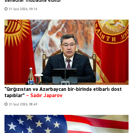
sənədlər mübadilə edildi
31 İyul 2026, 09:16
“Qırğızıstan və Azərbaycan bir-birində etibarlı dost
tapıblar”
–
Sadır Japarov
31 İyul 2026, 08:49