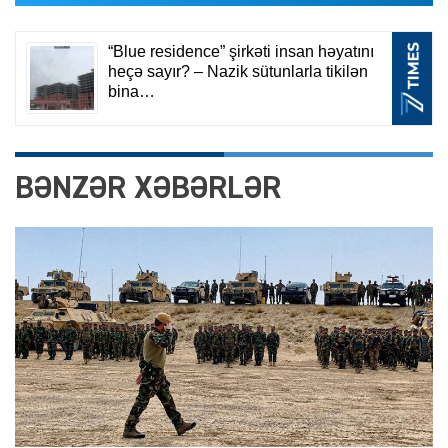
BƏNZƏR XƏBƏRLƏR