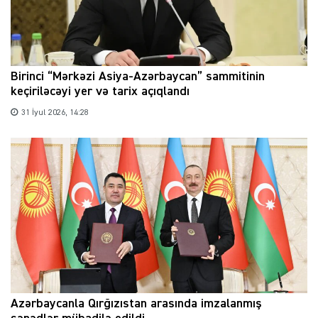
Birinci “Mərkəzi Asiya-Azərbaycan” sammitinin
keçiriləcəyi yer və tarix açıqlandı
31 İyul 2026, 14:28
Azərbaycanla Qırğızıstan arasında imzalanmış