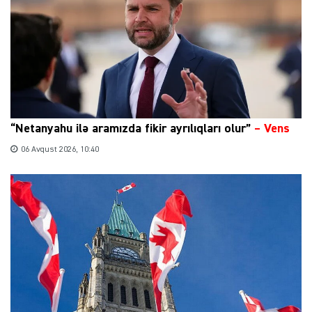
“Netanyahu ilə aramızda fikir ayrılıqları olur”
–
Vens
06 Avqust 2026, 10:40