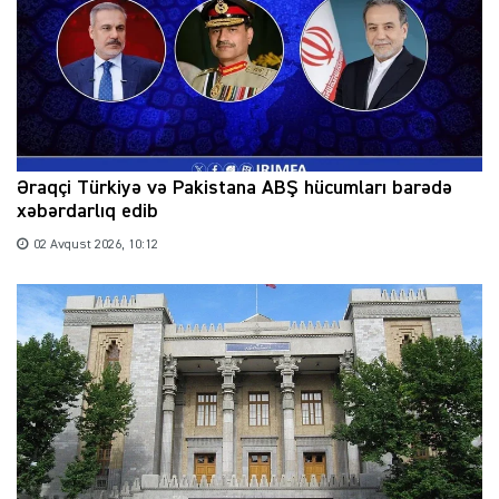
Əraqçi Türkiyə və Pakistana ABŞ hücumları barədə
xəbərdarlıq edib
02 Avqust 2026, 10:12