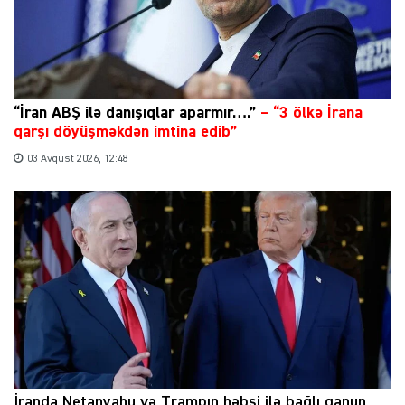
“İran ABŞ ilə danışıqlar aparmır….”
–
“3 ölkə İrana
qarşı döyüşməkdən imtina edib”
03 Avqust 2026, 12:48
İranda Netanyahu və Trampın həbsi ilə bağlı qanun