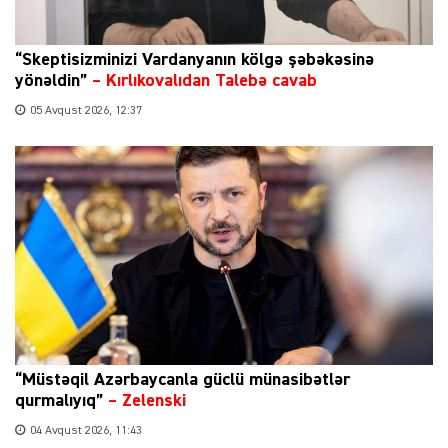
“Skeptisizminizi Vardanyanın kölgə şəbəkəsinə
yönəldin”
–
Kırlıkovalıdan Talebə cavab
05 Avqust 2026, 12:37
“Müstəqil Azərbaycanla güclü münasibətlər
qurmalıyıq”
–
Zelenski
04 Avqust 2026, 11:43