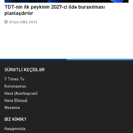
TDT-nin ilk peykinin 2027-ci ildə buraxılması
planlaşdırılır
30 İyul 2026, 20:23
SÜRƏTLİ KEÇİDLƏR
7 Times Tv
Koronavirus
Hava (Azərbaycan)
Hava (Dünya)
Məzənnə
BİZ KİMİK?
Haqqımızda