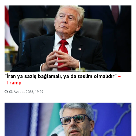
“İran ya saziş bağlamalı, ya da təslim olmalıdır”
–
Tramp
03 Avqust 2026, 19:59