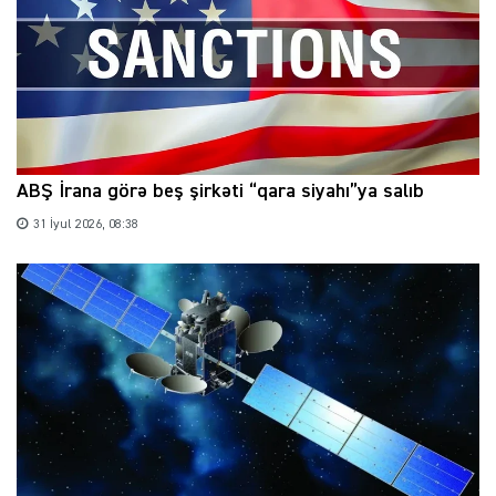
ABŞ İrana görə beş şirkəti “qara siyahı”ya salıb
31 İyul 2026, 08:38