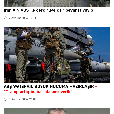
İran XİN ABŞ ilə gərginliyə dair bəyanat yayıb
02 Avqust 2026, 10:11
ABŞ VƏ İSRAİL BÖYÜK HÜCUMA HAZIRLAŞIR
–
“Tramp artıq bu barədə əmr verib”
01 Avqust 2026, 21:02